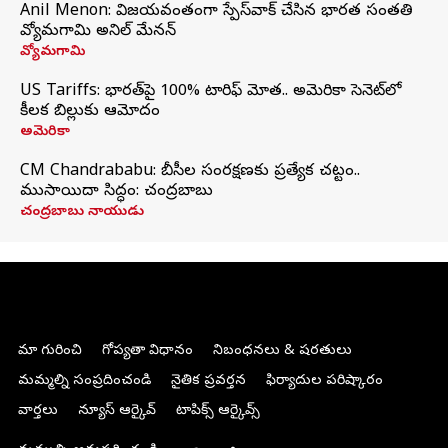
Anil Menon: విజయవంతంగా స్పేస్‌వాక్‌ చేసిన భారత సంతతి
వ్యోమగామి అనిల్‌ మేనన్
వ్యోమగామి
US Tariffs: భారత్‌పై 100% టారిఫ్‌ మోత.. అమెరికా సెనెట్‌లో
కీలక బిల్లుకు ఆమోదం
అమెరికా
CM Chandrababu: బీసీల సంరక్షణకు ప్రత్యేక చట్టం..
ముసాయిదా సిద్ధం: చంద్రబాబు
చంద్రబాబు నాయుడు
మా గురించి
గోప్యతా విధానం
నిబంధనలు & షరతులు
మమ్మల్ని సంప్రదించండి
నైతిక ప్రవర్తన
ఫిర్యాదుల పరిష్కారం
వార్తలు
న్యూస్ ఆర్కైవ్
టాపిక్స్ ఆర్కైవ్స్