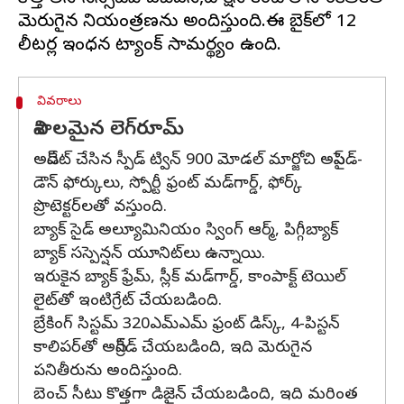
మెరుగైన నియంత్రణను అందిస్తుంది.ఈ బైక్‌లో 12
వివరాలు
విశాలమైన లెగ్‌రూమ్‌
అప్‌డేట్ చేసిన స్పీడ్ ట్విన్ 900 మోడల్ మార్జోచి అప్‌సైడ్-
డౌన్ ఫోర్కులు, స్పోర్టీ ఫ్రంట్ మడ్‌గార్డ్, ఫోర్క్
ప్రొటెక్టర్‌లతో వస్తుంది.
బ్యాక్ సైడ్ అల్యూమినియం స్వింగ్ ఆర్మ్, పిగ్గీబ్యాక్
బ్యాక్ సస్పెన్షన్ యూనిట్‌లు ఉన్నాయి.
ఇరుకైన బ్యాక్ ఫ్రేమ్, స్లీక్ మడ్‌గార్డ్, కాంపాక్ట్ టెయిల్
లైట్‌తో ఇంటిగ్రేట్ చేయబడింది.
బ్రేకింగ్ సిస్టమ్ 320ఎమ్ఎమ్ ఫ్రంట్ డిస్క్, 4-పిస్టన్
కాలిపర్‌తో అప్‌గ్రేడ్ చేయబడింది, ఇది మెరుగైన
పనితీరును అందిస్తుంది.
బెంచ్ సీటు కొత్తగా డిజైన్ చేయబడింది, ఇది మరింత