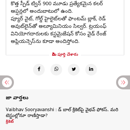
కొత్త స్పీడ్ ట్విన్ 900 మూడు ప్రత్యేకమైన కలర్
ఆప్షన్లలో అందుబాటులో ఉంది.
ప్యూర్ వైట్, గోల్డ్ హైలైట్‌లతో ఫాంటమ్ బ్లాక్, రెడ్
అవుట్‌లైన్‌తో అల్యూమినియం సిల్వర్. ట్రయంఫ్
వినియోగదారులకు కస్టమైజేషన్ కోసం వైడ్ రేంజ్
అప్లియన్సెస్‌ను కూడా అందిస్తోంది.
మీరు పూర్తి చేశారు
తాజా వార్తలు
Vaibhav Sooryavanshi : రెడ్ బాల్ క్రికెట్‌పై వైభవ్ ఫోకస్.. మరి
టెస్టుల్లోనూ రాణిస్తాడా?
క్రికెట్