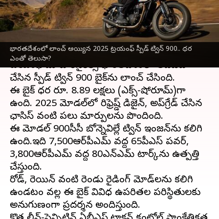
ధర ఎంతో తెలుసా?
వ్రాసిన వారు
Dec 24, 2024
03:39 pm
Sirish Praharaju
ఈ వార్తాకథనం ఏంటి
భారతదేశంలో లాంచ్ అయ్యిన 2025 ట్రయంఫ్ స్పీడ్ ట్విన్ 900.. ధర
ఎంతో తెలుసా?
ట్రయంఫ్ మోటార్‌సైకిల్స్ భారతదేశంలో అప్‌డేట్
చేసిన స్పీడ్ ట్విన్ 900 బైక్‌ను లాంచ్ చేసింది.
ఈ బైక్ ధర రూ. 8.89 లక్షలు (ఎక్స్-షోరూమ్)గా
ఉంది. 2025 మోడల్‌లో రిఫ్రెష్డ్ డిజైన్, అప్‌గ్రేడ్ చేసిన
ఛాసిస్ వంటి పలు మార్పులను పొందింది.
ఈ మోడల్ 900సీసీ బోన్నెవిల్లే ట్విన్ ఇంజన్‌ను కలిగి
ఉంది.ఇది 7,500ఆర్‌పీఎమ్ వద్ద 65పీఎస్ పవర్,
3,800ఆర్‌పీఎమ్ వద్ద 80ఎన్ఎమ్ టార్క్‌ను ఉత్పత్తి
చేస్తుంది.
రోడ్, రెయిన్ వంటి రెండు రైడింగ్ మోడ్‌లను కలిగి
ఉండటం వల్ల ఈ బైక్ వివిధ ఉపరితల పరిస్థితులకు
అనుగుణంగా ప్రదర్శన అందిస్తుంది.
కొత్త లీన్-సెన్సిటివ్ ఏబీఎస్,ట్రాక్షన్ కంట్రోల్ సాంకేతికత