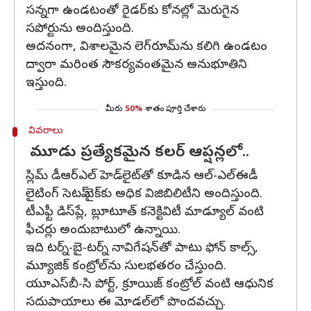
సన్నగా ఉండటంతో రైడర్‌కు కోనల్లో మెరుగైన
సపోర్టును అందిస్తుంది.
అదనంగా, విశాలమైన లెగ్‌రూమ్‌ను కలిగి ఉండటం
ద్వారా మరింత సౌకర్యవంతమైన అనుభూతిని
ఇస్తుంది.
మీరు
50%
శాతం పూర్తి చేశారు
వివరాలు
మూడు ప్రత్యేకమైన కలర్ ఆప్షన్లలో..
స్లిమ్ డీఆర్ఎల్ హెడ్‌లైట్‌తో కూడిన ఆల్-ఎల్ఈడీ
లైటింగ్ సెటప్ బైక్‌కు అధిక విజిబిలిటీని అందిస్తుంది.
టీఎఫ్టీ డిస్‌ప్లే, బ్లూటూత్ కనెక్టివిటీ మాడ్యూల్ వంటి
ఫీచర్లు అందుబాటులో ఉన్నాయి.
ఇది టర్న్-బై-టర్న్ నావిగేషన్‌తో పాటు ఫోన్ కాల్స్,
మ్యూజిక్ కంట్రోల్‌ను సులభతరం చేస్తుంది.
యూఎస్‌బీ-సి పోర్ట్, క్రూయిజ్ కంట్రోల్ వంటి ఆధునిక
సదుపాయాలు ఈ మోడల్‌లో పొందవచ్చు.