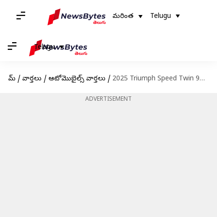
మరింత
Telugu
Telugu
హోమ్
/
వార్తలు
/
ఆటోమొబైల్స్ వార్తలు
/
2025 Triumph Speed Twin 900: భారతదేశంలో లాంచ్ అయ్యిన 2025 ట్రయంఫ్ స్పీడ్ ట్విన్ 900.. ధర ఎంతో తెలుసా?
ADVERTISEMENT