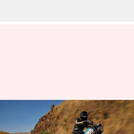
2025 Triumph Speed Twin
900: భారతదేశంలో లాంచ్ అయ్యిన
2025 ట్రయంఫ్ స్పీడ్ ట్విన్ 900..