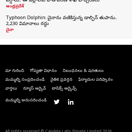
వర్షాలు.. ఈ జిల్లాలకు వాతావరణ శాఖ హెచ్చరికలు
ఆంధ్రప్రదేశ్
Typhoon Dolphin: చైనాను వణికిస్తున్న డాల్ఫిన్‌ తుపాను..
2,230 విమానాలు రద్దు
చైనా
మా గురించి
గోప్యతా విధానం
నిబంధనలు & షరతులు
మమ్మల్ని సంప్రదించండి
నైతిక ప్రవర్తన
ఫిర్యాదుల పరిష్కారం
వార్తలు
న్యూస్ ఆర్కైవ్
టాపిక్స్ ఆర్కైవ్స్
మమ్మల్ని అనుసరించండి
All rights reserved © Candela Labs Private Limited 2026