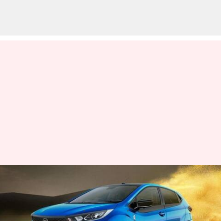
త్వరపడండి.. Tata Altroz ​​iCNG
మోడల్ కోసం బుకింగ్స్ ప్రారంభం
వ్రాసిన వారు
Apr 19, 2023
04:00 pm
Jayachandra Akuri