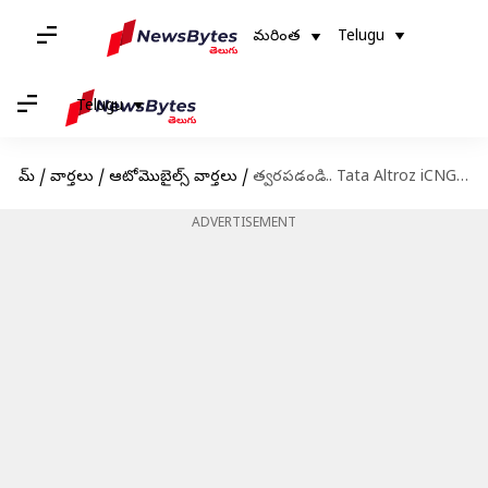
మరింత
Telugu
Telugu
హోమ్
/
వార్తలు
/
ఆటోమొబైల్స్ వార్తలు
/
త్వరపడండి.. Tata Altroz ​​iCNG మోడల్ కోసం బుకింగ్స్ ప్రారంభం
ADVERTISEMENT