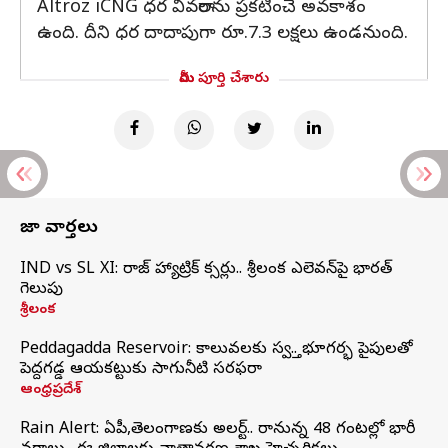
Altroz ​​iCNG ధర వివరాలను ప్రకటించే అవకాశం
ఉంది. దీని ధర దాదాపుగా రూ.7.3 లక్షలు ఉండనుంది.
మీరు పూర్తి చేశారు
తాజా వార్తలు
IND vs SL XI: సిరాజ్‌ హ్యాట్రిక్‌ సిక్సర్లు.. శ్రీలంక ఎలెవన్‌పై భారత్‌
గెలుపు
శ్రీలంక
Peddagadda Reservoir: కాలువలకు స్వస్తి.. భూగర్భ పైపులతో
పెద్దగడ్డ ఆయకట్టుకు సాగునీటి సరఫరా
ఆంధ్రప్రదేశ్
Rain Alert: ఏపీ,తెలంగాణకు అలర్ట్.. రానున్న 48 గంటల్లో భారీ