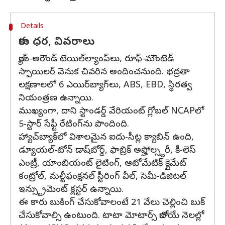
Details
కారు ధర, వివరాలు
ర్యాప్-అరౌండ్ టెయిల్‌ల్యాంప్‌లు, రూఫ్-మౌంటెడ్
స్పాయిలర్ వెనుక చివరిన అందించనుంది. భద్రతా
లక్షణాలలో 6 ఎయిర్‌బ్యాగ్‌లు, ABS, EBD, స్థిరత్వ
నియంత్రణ ఉన్నాయి.
ముఖ్యంగా, దాని స్టాండర్డ్ వేరియంట్ గ్లోబల్ NCAPలో
5-స్టార్ సేఫ్టీ రేటింగ్‌ను పొందింది.
హ్యాచ్‌బ్యాక్‌లో విశాలమైన ఐదు-సీట్ల క్యాబిన్ ఉంది,
డ్యూయల్-టోన్ డాష్‌బోర్డ్, ఫాబ్రిక్ అప్హోల్స్టరీ, కీ-లెస్
ఎంట్రీ, యాంబియంట్ లైటింగ్, ఆటోమేటిక్ క్లైమేట్
కంట్రోల్, మల్టీఫంక్షనల్ స్టీరింగ్ వీల్, సెమీ-డిజిటల్
ఇన్స్ట్రుమెంట్ క్లస్టర్ ఉన్నాయి.
ఈ కారు బుకింగ్ చేసుకోవాలంటే 21 వేలు చెల్లించి బుక్
చేసుకోవాల్సి ఉంటుంది. టాటా మోటార్స్ రాబోయే నెలల్లో