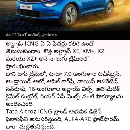
ఈ వార్తాకథనం ఏంటి
స్వదేశీ వాహన తయారీ సంస్థ
టాటా మోటార్స్
ఇండియాలో తన అల్ట్రాజ్ మోడల్ యొక్క CNG
రూ.21వేలతో బుకింగ్స్ ప్రారంభం
వేరియంట్‌ల కోసం బుకింగ్‌లను ప్రారంభించింది.
అల్ట్రాస్ iCNG ఏ ఏ ఫీచర్లు కలిగి ఉందో
తెలుసుకుందాం. కొత్త అల్ట్రాస్ XE, XM+, XZ
మరియు XZ+ అనే నాలుగు ట్రిమ్‌లలో
ప్రారంభించారు.
దాని టాప్ ట్రిమ్‌లో, టాటా 7.0 అంగుళాల టచ్‌స్క్రీన్,
ఆండ్రాయిడ్ ఆటో, ఆపిల్ కార్‌ప్లే, వాయిస్ ఆపరేటెడ్
సన్‌రూఫ్, 16-అంగుళాల అల్లాయ్ వీల్స్, ఆటోమేటిక్
క్లైమేట్ కంట్రోల్, రియర్ ఏసీ వెంట్స్ వంటి సౌకర్యాలను
అందించింది.
Tata Altroz ​​iCNG బ్రాండ్ ఆధునిక డిజైన్
ఫిలాసఫీని అనుసరిస్తుంది, ALFA-ARC ప్లాట్‌ఫారమ్