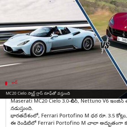
వ్రాసిన వారు
Jan 28, 2023
11:52 am
Nishkala Sathivada
ఈ వార్తాకథనం ఏంటి
Maserati భారతదేశంలో సరికొత్త MC20 Cielo కోసం బుకింగ్ 
పోటీగా ఉంటుంది.
లగ్జరీ
, స్పోర్ట్స్ కార్ల తయారీ సంస్థ 
MC20 Cielo చూడటానికి అద్భుతంగా కనిపిస్తుంది, ప్రత్యేకి
రూపొందించారు.
Maserati MC20 Cielo డిజైన్ చేసిన హుడ్, లోగోతో ఉన్
కార్
ఈ రెండిటిలో Ferrari Portofino M చాలా అద్
MC20 Cielo స్మార్ట్ గ్లాస్ రూఫ్‌తో వస్తుంది
Maserati MC20 Cielo 3.0-లీటర్, Nettuno V6 ఇంజిన్ తో నడ
నడుస్తుంది.
భారతదేశంలో, Ferrari Portofino M ధర రూ. 3.5 కోట్లు,
ఈ రెండిటిలో Ferrari Portofino M చాలా అద్భుతంగా కనిపిస