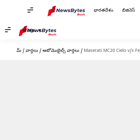
భారతదేశం
బిజినెస్
Telugu
హోమ్
/
వార్తలు
/
ఆటోమొబైల్స్ వార్తలు
/
Maserati MC20 Cielo v/s Fe