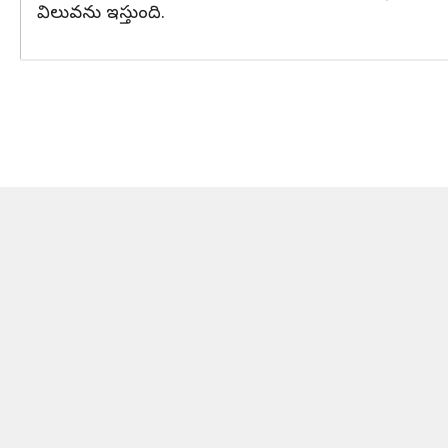
విలువను ఇస్తుంది.