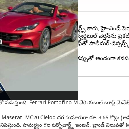
ప్రారంభించింది. ఓపెన్-టాప్ స్పోర్ట్స్ కారు, హై-ఎండ్ పెర్ఫ
Maserati గత ఏడాది మేలో MC20 కన్వర్టిబుల్ వెర్షన్‌ను ప్రకట
ంచి ముడుచుకునే స్మార్ట్ గ్లాస్ రూఫ్‌తో పాలీమర్-డిస్పర్స్
న బ్లాక్ గ్రిల్, ముడుచుకునే గ్లాస్ పైకప్పుతో అందంగా
భుతంగా కనిపిస్తుంది
ుస్తుంది. Ferrari Portofino M వేరియబుల్ బూస్ట్ మేనేజ్‌మెంట్ 
 Maserati MC20 Cieloo ధర సుమారుగా రూ. 3.65 కోట్లు (అన్న
్తుంది, సామర్థ్యం గల టర్బోచార్జ్డ్ ఇంజన్, బ్రాండ్ విలువతో 