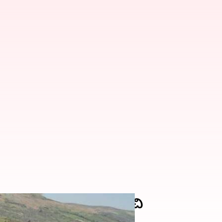
Portofino M, ఏది మంచిది