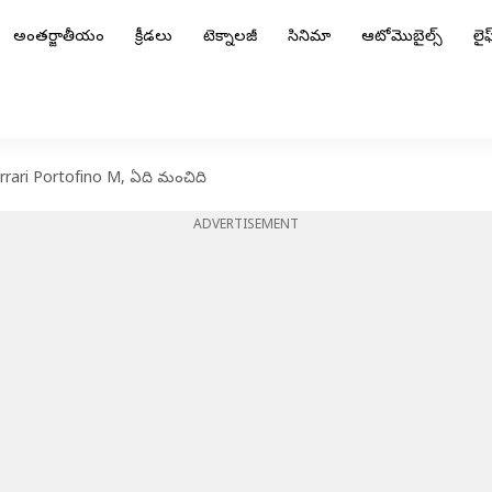
అంతర్జాతీయం
క్రీడలు
టెక్నాలజీ
సినిమా
ఆటోమొబైల్స్
లైఫ్
rrari Portofino M, ఏది మంచిది
ADVERTISEMENT