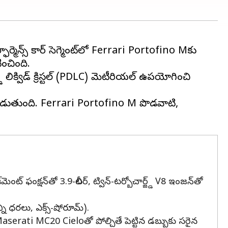
ార్మెన్స్ కార్ సెగ్మెంట్‌లో Ferrari Portofino Mకు
ించింది.
డ్ లిక్విడ్ క్రిస్టల్ (PDLC) మెటీరియల్ ఉపయోగించి
 కనపడుతుంది. Ferrari Portofino M పొడవాటి,
ఫంక్షన్‌తో 3.9-లీటర్, ట్విన్-టర్బోచార్జ్డ్ V8 ఇంజన్‌తో
ి ధరలు, ఎక్స్-షోరూమ్).
Maserati MC20 Cieloతో పోల్చితే పెట్టిన డబ్బుకు సరైన