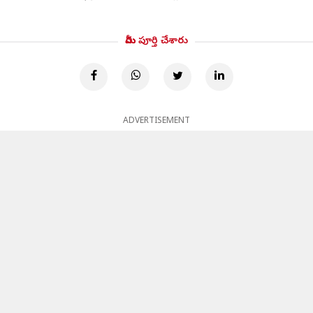
మీరు పూర్తి చేశారు
ADVERTISEMENT