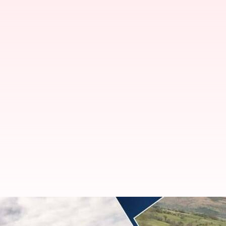
Maserati MC20 Cielo v/s Ferrari 