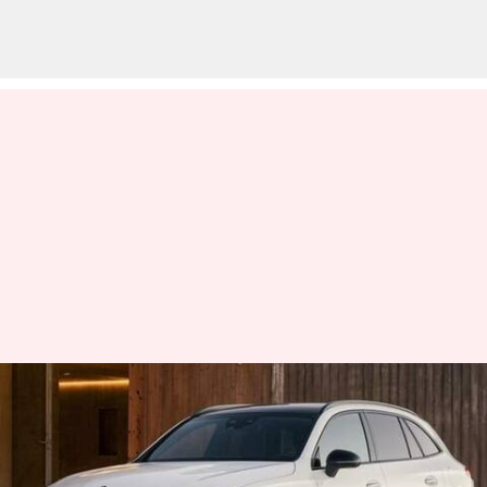
భారతదేశం మార్కెట్లో డిసెంబర్
విడుదల కాబోతున్న 2023మెర్సిడెస్-
బెంజ్ GLC