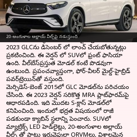
వ్రాసిన వారు
Jan 09, 2023
02:49 pm
Nishkala Sathivada
ఈ వార్తాకథనం ఏంటి
జర్మన్ లగ్జరీ కార్ల తయారీ సంస్థ మెర్సిడెస్-బెంజ్
20-అంగుళాల అల్లాయ్ వీల్స్‌పై నడుస్తుంది
భారతీయ మార్కెట్ కోసం మిడ్-సైజ్ ప్రీమియం SUV,
2023 GLCను డిసెంబర్ లో లాంచ్ చేయబోతున్నట్లు
ప్రకటించింది. ఈ వెర్షన్ లో SUVలో ఫ్రంట్ ఫాసియా
ఉంది. వీల్‌బేస్‌ప్రస్తుత మోడల్ కంటే పొడవుగా
ఉంటుంది. ప్రపంచవ్యాప్తంగా, ఫోర్-వీలర్ మైల్డ్-హైబ్రిడ్
పవర్‌ట్రెయిన్‌తో వస్తుంది.
మెర్సిడెస్-బెంజ్ 2015లో GLC మోడల్‌ను పరిచయం
చేసింది. ఈ 2023 వెర్షన్ సరికొత్త MRA ప్లాట్‌ఫారమ్‌పై
ఆధారపడింది. ఇది మొదట S-క్లాస్ మోడల్‌లో
కనిపించింది. ఇందులో భద్రత విషయంలో రాజీ
పడకుండా క్యాబిన్ స్థలాన్ని పెంచారు. SUVలో
మ్యాట్రిక్స్ LED హెడ్‌లైట్లు, 20-అంగుళాల అల్లాయ్
వీల్స్ తో పాటు ఇరువైపులా ORVMలు, విశాలమైన