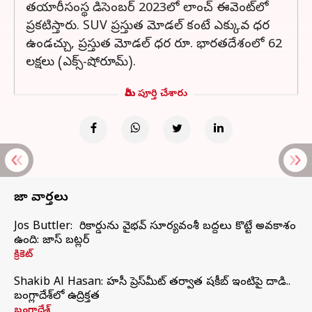
తయారీసంస్థ డిసెంబర్ 2023లో లాంచ్ ఈవెంట్‌లో
ప్రకటిస్తారు. SUV ప్రస్తుత మోడల్ కంటే ఎక్కువ ధర
ఉండచ్చు, ప్రస్తుత మోడల్ ధర రూ. భారతదేశంలో 62
లక్షలు (ఎక్స్-షోరూమ్).
మీరు పూర్తి చేశారు
తాజా వార్తలు
Jos Buttler: నా రికార్డును వైభవ్ సూర్యవంశీ బద్దలు కొట్టే అవకాశం
ఉంది: జాస్ బట్లర్
క్రికెట్
Shakib Al Hasan: హసీనా ప్రెస్‌మీట్‌ తర్వాత షకీబ్‌ ఇంటిపై దాడి..
బంగ్లాదేశ్‌లో ఉద్రిక్తత
బంగ్లాదేశ్