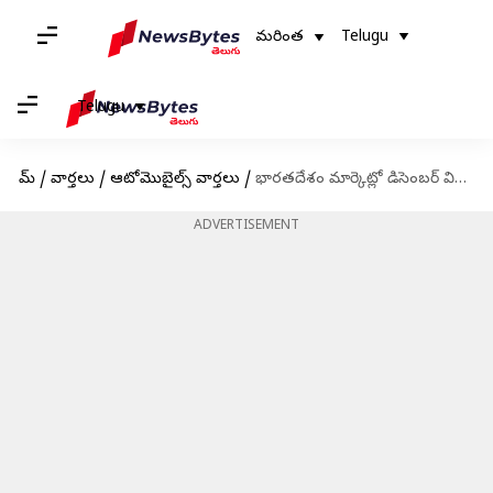
మరింత
Telugu
Telugu
హోమ్
/
వార్తలు
/
ఆటోమొబైల్స్ వార్తలు
/
భారతదేశం మార్కెట్లో డిసెంబర్ విడుదల కాబోతున్న 2023మెర్సిడెస్-బెంజ్ GLC
ADVERTISEMENT