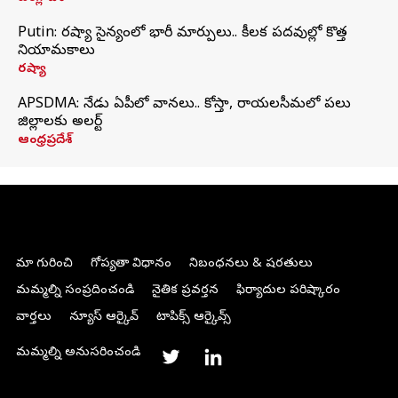
Putin: రష్యా సైన్యంలో భారీ మార్పులు.. కీలక పదవుల్లో కొత్త
నియామకాలు
రష్యా
APSDMA: నేడు ఏపీలో వానలు.. కోస్తా, రాయలసీమలో పలు
జిల్లాలకు అలర్ట్
ఆంధ్రప్రదేశ్
మా గురించి
గోప్యతా విధానం
నిబంధనలు & షరతులు
మమ్మల్ని సంప్రదించండి
నైతిక ప్రవర్తన
ఫిర్యాదుల పరిష్కారం
వార్తలు
న్యూస్ ఆర్కైవ్
టాపిక్స్ ఆర్కైవ్స్
మమ్మల్ని అనుసరించండి