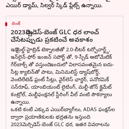
బెంజ్
2023మెర్సిడెస్-బెంజ్ GLC ధర లాంచ్
చేసేటప్పుడు ప్రకటించే అవకాశం
ఇది మైల్డ్-హైబ్రిడ్ టెక్నాలజీతో 2.0-లీటర్ టర్బోచార్జ్డ్,
ఇన్‌లైన్-ఫోర్ ఇంజన్‌ సపోర్ట్ తో, 9-స్పీడ్ ఆటోమేటిక్
గేర్‌బాక్స్ తో వస్తుంది. ఇందులో విలాసవంతమైన ఐదు-
సీట్ల క్యాబిన్‌తో పాటు, మినిమలిస్ట్ డ్యాష్‌బోర్డ్,
వెంటిలేటెడ్ ఫ్రంట్ సీట్లు, వైర్‌లెస్ ఛార్జర్, పనోరమిక్
సన్‌రూఫ్, యాంబియంట్ లైటింగ్, మల్టీ-జోన్ క్లైమేట్
కంట్రోల్, మల్టీఫంక్షనల్ స్టీరింగ్ వీల్‌ వంటి సౌకర్యాలు
ఉన్నాయి.
ఒకటి కంటే ఎక్కువ ఎయిర్‌బ్యాగ్‌లు, ADAS ఫంక్షన్‌ల
ద్వారా ప్రయాణికులకు భద్రతను ఇస్తుంది.
2023మెర్సిడెస్-బెంజ్ GLC ధర, ఇతర వివరాలను