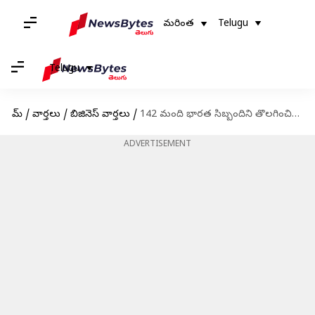
మరింత
Telugu
Telugu
హోమ్
/
వార్తలు
/
బిజినెస్ వార్తలు
/
142 మంది భారత సిబ్బందిని తొలగించిన మైక్రోసాఫ్ట్ గిట్‌హబ్
ADVERTISEMENT