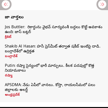
తాజా వార్తలు
Jos Buttler: నా రికార్డును వైభవ్ సూర్యవంశీ బద్దలు కొట్టే అవకాశం
ఉంది: జాస్ బట్లర్
క్రికెట్
Shakib Al Hasan: హసీనా ప్రెస్‌మీట్‌ తర్వాత షకీబ్‌ ఇంటిపై దాడి..
బంగ్లాదేశ్‌లో ఉద్రిక్తత
బంగ్లాదేశ్
Putin: రష్యా సైన్యంలో భారీ మార్పులు.. కీలక పదవుల్లో కొత్త
నియామకాలు
రష్యా
APSDMA: నేడు ఏపీలో వానలు.. కోస్తా, రాయలసీమలో పలు
జిల్లాలకు అలర్ట్
ఆంధ్రప్రదేశ్