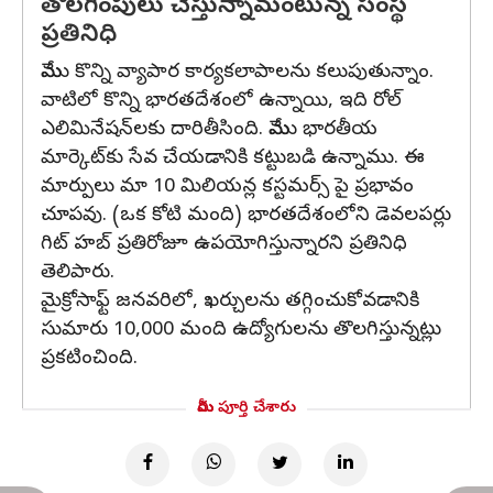
తొలగింపులు చేస్తున్నామంటున్న సంస్థ
ప్రతినిధి
మేము కొన్ని వ్యాపార కార్యకలాపాలను కలుపుతున్నాం.
వాటిలో కొన్ని భారతదేశంలో ఉన్నాయి, ఇది రోల్
ఎలిమినేషన్‌లకు దారితీసింది. మేము భారతీయ
మార్కెట్‌కు సేవ చేయడానికి కట్టుబడి ఉన్నాము. ఈ
మార్పులు మా 10 మిలియన్ల కస్టమర్స్ పై ప్రభావం
చూపవు. (ఒక కోటి మంది) భారతదేశంలోని డెవలపర్లు
గిట్ హబ్ ప్రతిరోజూ ఉపయోగిస్తున్నారని ప్రతినిధి
తెలిపారు.
మైక్రోసాఫ్ట్ జనవరిలో, ఖర్చులను తగ్గించుకోవడానికి
సుమారు 10,000 మంది ఉద్యోగులను తొలగిస్తున్నట్లు
ప్రకటించింది.
మీరు పూర్తి చేశారు