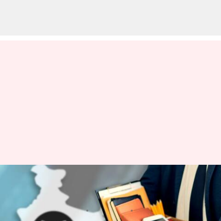
142 మంది భారత సిబ్బందిని
తొలగించిన మైక్రోసాఫ్ట్ గిట్‌హబ్
వ్రాసిన వారు
Mar 29, 2023
03:25 pm
Nishkala Sathivada