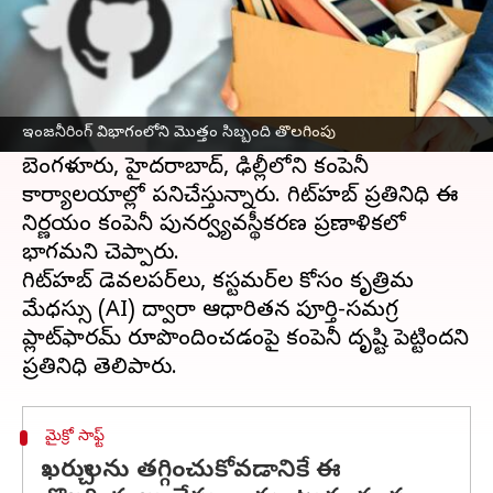
ఈ వార్తాకథనం ఏంటి
మైక్రోసాఫ్ట్
యాజమాన్యంలోని గిట్‌హబ్ భారతదేశంలోని
దాని ఇంజనీరింగ్ విభాగంలోని మొత్తం సిబ్బందితో
ఇంజనీరింగ్ విభాగంలోని మొత్తం సిబ్బంది తొలగింపు
సహా 142 మందిని తొలగించింది.
బెంగళూరు, హైదరాబాద్, ఢిల్లీలోని కంపెనీ
కార్యాలయాల్లో పనిచేస్తున్నారు. గిట్‌హబ్ ప్రతినిధి ఈ
నిర్ణయం కంపెనీ పునర్వ్యవస్థీకరణ ప్రణాళికలో
భాగమని చెప్పారు.
గిట్‌హబ్ డెవలపర్‌లు, కస్టమర్‌ల కోసం కృత్రిమ
మేధస్సు (AI) ద్వారా ఆధారితమైన పూర్తి-సమగ్ర
ప్లాట్‌ఫారమ్ రూపొందించడంపై కంపెనీ దృష్టి పెట్టిందని
మైక్రో సాఫ్ట్
ఖర్చులను తగ్గించుకోవడానికే ఈ