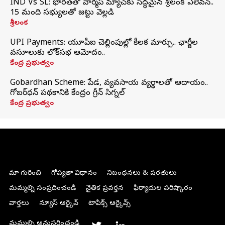
IND Vs SL: భారత్‌తో వార్మప్‌ మ్యాచ్‌కు సిద్ధమైన శ్రీలంక ఎలెవన్..
15 మంది సభ్యులతో జట్టు వెల్లడి
శ్రీలంక
UPI Payments: యూపీఐ చెల్లింపుల్లో కీలక మార్పు.. ఛార్జీల
వసూలుకు లోక్‌సభ ఆమోదం..
కేంద్ర ప్రభుత్వం
Gobardhan Scheme: పేడ, వ్యవసాయ వ్యర్థాలతో ఆదాయం..
గోబర్‌ధన్ పథకానికి కేంద్రం గ్రీన్ సిగ్నల్
కేంద్ర ప్రభుత్వం
మా గురించి
గోప్యతా విధానం
నిబంధనలు & షరతులు
మమ్మల్ని సంప్రదించండి
నైతిక ప్రవర్తన
ఫిర్యాదుల పరిష్కారం
వార్తలు
న్యూస్ ఆర్కైవ్
టాపిక్స్ ఆర్కైవ్స్
మమ్మల్ని అనుసరించండి