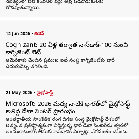
నేపథ్యంలో ఐటీ కంపెనీల షేర్లు తీవ్ర ఒడిదొడుకులకు
లోనవుతున్నాయి.
12 Jun 2026
•
బిజినెస్
Cognizant: 20 ఏళ్ల తర్వాత నాస్‌డాక్-100 నుంచి
కాగ్నిజెంట్ ఔట్
అమెరికాకు చెందిన ప్రముఖ ఐటీ సంస్థ కాగ్నిజెంట్‌కు భారీ
ఎదురుదెబ్బ తగిలింది.
21 May 2026
•
మైక్రోసాఫ్ట్
Microsoft: 2026 మధ్య నాటికి భారత్‌లో మైక్రోసాఫ్ట్‌
అతిపెద్ద డేటా సెంటర్‌ ప్రారంభం
అంతర్జాతీయ సాంకేతిక రంగ దిగ్గజ సంస్థ మైక్రోసాఫ్ట్‌ దేశంలో
అత్యంత ప్రతిష్ఠాత్మకంగా నిర్మిస్తున్న భారీ డేటా సెంటర్‌ను త్వరలో
అందుబాటులోకి తీసుకురావడానికి ఏర్పాట్లు వేగవంతం చేసింది.