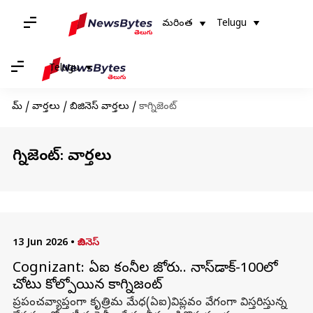
మరింత
Telugu
Telugu
హోమ్
/
వార్తలు
/
బిజినెస్ వార్తలు
/
కాగ్నిజెంట్
కాగ్నిజెంట్: వార్తలు
13 Jun 2026
•
బిజినెస్
Cognizant: ఏఐ కంపెనీల జోరు.. నాస్‌డాక్‌-100లో
చోటు కోల్పోయిన కాగ్నిజంట్
ప్రపంచవ్యాప్తంగా కృత్రిమ మేధ(ఏఐ)విప్లవం వేగంగా విస్తరిస్తున్న