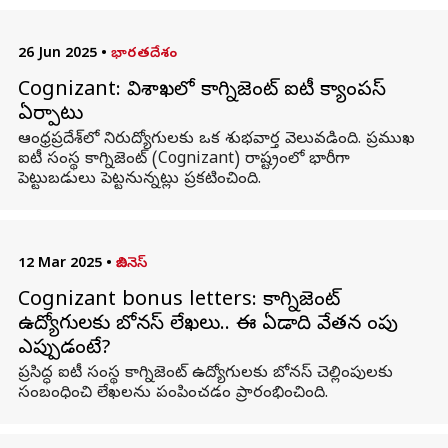
26 Jun 2025
•
భారతదేశం
Cognizant: విశాఖలో కాగ్నిజెంట్‌ ఐటీ క్యాంపస్‌
ఏర్పాటు
ఆంధ్రప్రదేశ్‌లో నిరుద్యోగులకు ఒక శుభవార్త వెలువడింది. ప్రముఖ
ఐటీ సంస్థ కాగ్నిజెంట్‌ (Cognizant) రాష్ట్రంలో భారీగా
పెట్టుబడులు పెట్టనున్నట్లు ప్రకటించింది.
12 Mar 2025
•
బిజినెస్
Cognizant bonus letters: కాగ్నిజెంట్
ఉద్యోగులకు బోనస్ లేఖలు.. ఈ ఏడాది వేతన పెంపు
ఎప్పుడంటే?
ప్రసిద్ధ ఐటీ సంస్థ కాగ్నిజెంట్‌ ఉద్యోగులకు బోనస్‌ చెల్లింపులకు
సంబంధించి లేఖలను పంపించడం ప్రారంభించింది.