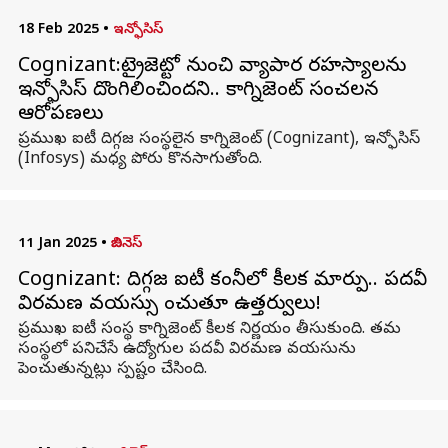
18 Feb 2025
•
ఇన్ఫోసిస్
Cognizant:ట్రైజెట్టో నుంచి వ్యాపార రహస్యాలను
ఇన్ఫోసిస్‌ దొంగిలించిందని.. కాగ్నిజెంట్‌ సంచలన
ఆరోపణలు
ప్రముఖ ఐటీ దిగ్గజ సంస్థలైన కాగ్నిజెంట్ (Cognizant), ఇన్ఫోసిస్
(Infosys) మధ్య పోరు కొనసాగుతోంది.
11 Jan 2025
•
బిజినెస్
Cognizant: దిగ్గజ ఐటీ కంపెనీలో కీలక మార్పు.. పదవీ
విరమణ వయస్సు పెంచుతూ ఉత్తర్వులు!
ప్రముఖ ఐటీ సంస్థ కాగ్నిజెంట్‌ కీలక నిర్ణయం తీసుకుంది. తమ
సంస్థలో పనిచేసే ఉద్యోగుల పదవీ విరమణ వయసును
పెంచుతున్నట్లు స్పష్టం చేసింది.