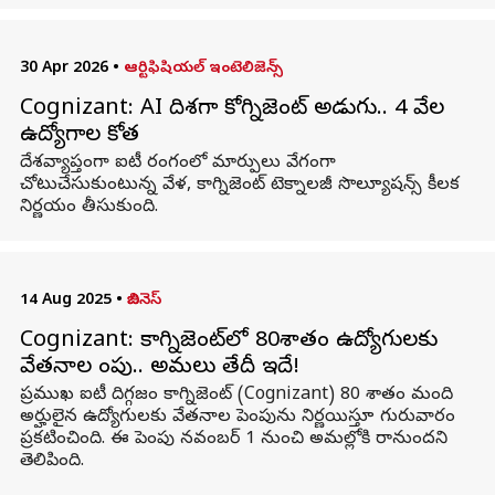
30 Apr 2026
•
ఆర్టిఫిషియల్ ఇంటెలిజెన్స్
Cognizant: AI దిశగా కోగ్నిజెంట్ అడుగు.. 4 వేల
ఉద్యోగాల కోత
దేశవ్యాప్తంగా ఐటీ రంగంలో మార్పులు వేగంగా
చోటుచేసుకుంటున్న వేళ, కాగ్నిజెంట్ టెక్నాలజీ సొల్యూషన్స్ కీలక
నిర్ణయం తీసుకుంది.
14 Aug 2025
•
బిజినెస్
Cognizant: కాగ్నిజెంట్‌లో 80శాతం ఉద్యోగులకు
వేతనాల పెంపు.. అమలు తేదీ ఇదే!
ప్రముఖ ఐటీ దిగ్గజం కాగ్నిజెంట్‌ (Cognizant) 80 శాతం మంది
అర్హులైన ఉద్యోగులకు వేతనాల పెంపును నిర్ణయిస్తూ గురువారం
ప్రకటించింది. ఈ పెంపు నవంబర్‌ 1 నుంచి అమల్లోకి రానుందని
తెలిపింది.