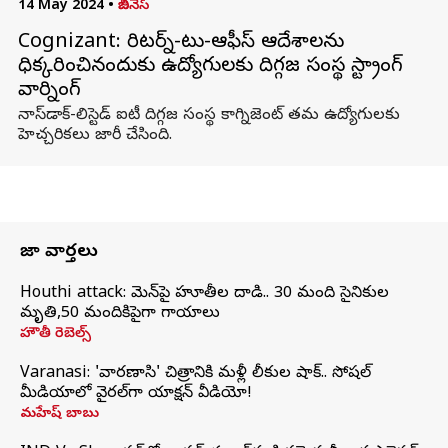
14 May 2024
•
బిజినెస్
Cognizant: రిటర్న్-టు-ఆఫీస్ ఆదేశాలను
ధిక్కరించినందుకు ఉద్యోగులకు దిగ్గజ సంస్థ స్ట్రాంగ్
వార్నింగ్
నాస్‌డాక్-లిస్టెడ్ ఐటీ దిగ్గజ సంస్థ కాగ్నిజెంట్ తమ ఉద్యోగులకు
హెచ్చరికలు జారీ చేసింది.
తాజా వార్తలు
Houthi attack: యెమెన్‌పై హూతీల దాడి.. 30 మంది సైనికుల
మృతి,50 మందికిపైగా గాయాలు
హౌతీ రెబెల్స్
Varanasi: 'వారణాసి' చిత్రానికి మళ్లీ లీకుల షాక్.. సోషల్
మీడియాలో వైరల్‌గా యాక్షన్ వీడియో!
మహేష్ బాబు