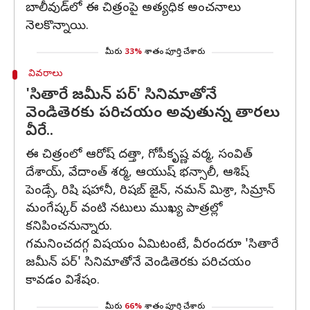
బాలీవుడ్‌లో ఈ చిత్రంపై అత్యధిక అంచనాలు
నెలకొన్నాయి.
మీరు
33%
శాతం పూర్తి చేశారు
వివరాలు
'సితారే జమీన్ పర్‌' సినిమాతోనే
వెండితెరకు పరిచయం అవుతున్న తారలు
వీరే..
ఈ చిత్రంలో ఆరోష్ దత్తా, గోపీకృష్ణ వర్మ, సంవిత్
దేశాయ్, వేదాంత్ శర్మ, ఆయుష్ భన్సాలీ, ఆశిష్
పెండ్సే, రిషి షహానీ, రిషబ్ జైన్, నమన్ మిశ్రా, సిమ్రాన్
మంగేష్కర్ వంటి నటులు ముఖ్య పాత్రల్లో
కనిపించనున్నారు.
గమనించదగ్గ విషయం ఏమిటంటే, వీరందరూ 'సితారే
జమీన్ పర్‌' సినిమాతోనే వెండితెరకు పరిచయం
కావడం విశేషం.
మీరు
66%
శాతం పూర్తి చేశారు