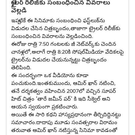
ట్రైలర్‌ రిలీజ్‌కు సంబంధించిన వివరాలు
వెల్లడి
ఇప్పటికే ఈ సినిమాకు సంబంధించి ఫస్ట్‌లుక్‌ను
విడుదల చేసిన చిత్రబృందం,తాజాగా ట్రైలర్‌ రిలీజ్‌కు
సంబంధించిన వివరాలను వెల్లడించింది.
ఈరోజు రాత్రి 7:50 గంటలకు జీ నెట్‌వర్క్‌కు చెందిన
చానళ్లలో,అలాగే రాత్రి 8:20కి సోషల్‌మీడియా వేదికలపై
ట్రైలర్‌ను విడుదల చేయనున్నట్టు చిత్రబృందం
తెలిపింది.
ఈ సందర్భంగా ఒక వీడియోను కూడా
పంచుకుంది.ఇంతకుముందు, ఆమిర్‌ ఖాన్‌ నటించి,
తనే దర్శకత్వం వహించిన 2007లో వచ్చిన సూపర్
హిట్ చిత్రం 'తారే జమీన్ పర్‌' కి ఇది సీక్వెల్ అని
ఆయన స్వయంగా ప్రకటించారు.
అయితే ఈ సారి కథని హాస్యప్రధానంగా తీర్చిదిద్దినట్టు
సమాచారం.దాదాపు మూడు సంవత్సరాల విరామం
తరువాత ఆమిర్‌ ఖాన్ నటిస్తున్న సినిమా కావడంతో