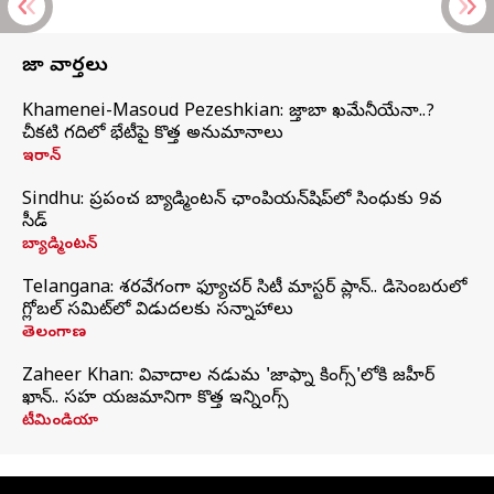
తాజా వార్తలు
Khamenei-Masoud Pezeshkian: మొజ్తాబా ఖమేనీయేనా..?
చీకటి గదిలో భేటీపై కొత్త అనుమానాలు
ఇరాన్
Sindhu: ప్రపంచ బ్యాడ్మింటన్‌ ఛాంపియన్‌షిప్‌లో సింధుకు 9వ
సీడ్
బ్యాడ్మింటన్
Telangana: శరవేగంగా ఫ్యూచర్ సిటీ మాస్టర్ ప్లాన్.. డిసెంబరులో
గ్లోబల్‌ సమిట్‌లో విడుదలకు సన్నాహాలు
తెలంగాణ
Zaheer Khan: వివాదాల నడుమ 'జాఫ్నా కింగ్స్'లోకి జహీర్
ఖాన్.. సహ యజమానిగా కొత్త ఇన్నింగ్స్
టీమిండియా