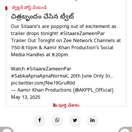
ట్విట్టర్ పోస్ట్ చేయండి
చిత్రబృందం చేసిన ట్వీట్
Our Sitaare's are popping out of excitement as
trailer drops tonight!
#SitaareZameenPar
Trailer Out Tonight on Zee Network Channels at
7:50-8:10pm & Aamir Khan Production’s Social
Media Handles at 8:20pm.
Watch
#SitaareZameenPar
#SabkaApnaApnaNormal
, 20th June Only In…
pic.twitter.com/Nw19GruR0d
— Aamir Khan Productions (@AKPPL_Official)
May 13, 2025
మీరు పూర్తి చేశారు