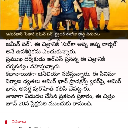
వ్రాసిన వారు
May 13, 2025
01:44 pm
Sirish Praharaju
ఈ వార్తాకథనం ఏంటి
బాలీవుడ్‌
మిస్టర్‌ పర్‌ఫెక్ట్‌గా పేరుగాంచిన ఆమిర్‌ ఖాన్‌
ఆమిర్‌ఖాన్ 'సితారే జమీన్ పర్‌' ట్రైల‌ర్ ఈరోజు రాత్రి విడుదల
ప్రధాన పాత్రలో నటిస్తున్న తాజా చిత్రం పేరు 'సితారే
జమీన్ పర్‌'. ఈ చిత్రానికి 'సబ్‌కా అప్న అప్న నార్మల్‌'
అనే ఉపశీర్షికను ఎంచుకున్నారు.
ప్రముఖ దర్శకుడు ఆర్‌ఎస్‌ ప్రసన్న ఈ చిత్రానికి
దర్శకత్వం వహిస్తున్నారు.
కథానాయికగా జెనీలియా నటిస్తున్నారు. ఈ సినిమా
నిర్మాణ బాధ్యతలు ఆమిర్‌ ఖాన్ ప్రొడక్షన్స్‌ బ్యానర్‌పై, ఆమిర్‌
ఖాన్, అపర్ణ పురోహిత్ కలిసి చేపట్టారు.
తాజాగా విడుదల చేసిన ప్రకటన ప్రకారం, ఈ చిత్రం
వివరాలు