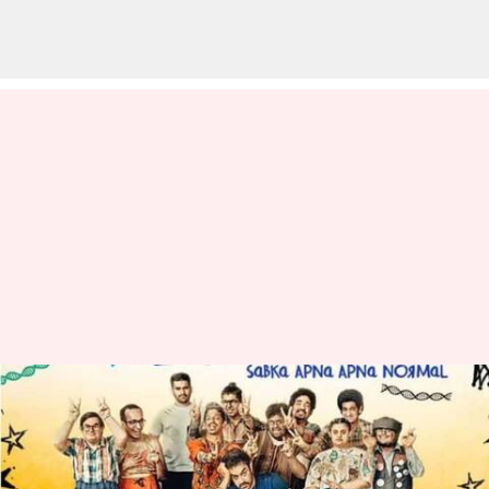
Sitaare Zameen Par: ఆమిర్‌ఖాన్
'సితారే జమీన్ పర్‌' ట్రైల‌ర్ ఈరోజు
రాత్రి విడుదల