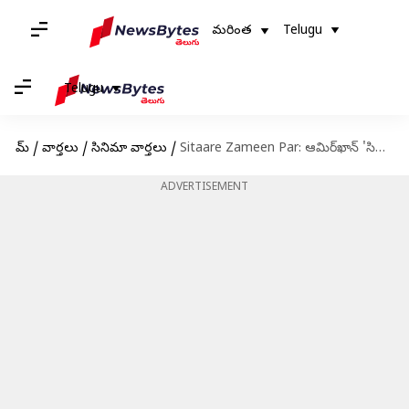
మరింత
Telugu
Telugu
హోమ్
/
వార్తలు
/
సినిమా వార్తలు
/
Sitaare Zameen Par: ఆమిర్‌ఖాన్ 'సితారే జమీన్ పర్‌' ట్రైల‌ర్ ఈరోజు రాత్రి విడుదల
ADVERTISEMENT