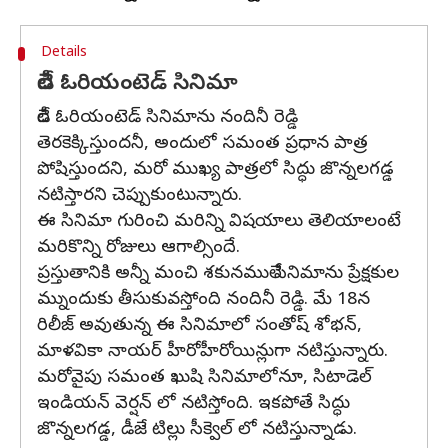
Details
లేడీ ఓరియంటెడ్ సినిమా
లేడీ ఓరియంటెడ్ సినిమాను నందినీ రెడ్డి
తెరకెక్కిస్తుందనీ, అందులో సమంత ప్రధాన పాత్ర
పోషిస్తుందని, మరో ముఖ్య పాత్రలో సిద్ధు జొన్నలగడ్డ
నటిస్తారని చెప్పుకుంటున్నారు.
ఈ సినిమా గురించి మరిన్ని విషయాలు తెలియాలంటే
మరికొన్ని రోజులు ఆగాల్సిందే.
ప్రస్తుతానికి అన్నీ మంచి శకునములే సినిమాను ప్రేక్షకుల
మ్నుందుకు తీసుకువస్తోంది నందినీ రెడ్డి. మే 18న
రిలీజ్ అవుతున్న ఈ సినిమాలో సంతోష్ శోభన్,
మాళవికా నాయర్ హీరోహీరోయిన్లుగా నటిస్తున్నారు.
మరోవైపు సమంత ఖుషి సినిమాలోనూ, సిటాడెల్
ఇండియన్ వెర్షన్ లో నటిస్తోంది. ఇకపోతే సిద్ధు
జొన్నలగడ్డ, డీజే టిల్లు సీక్వెల్ లో నటిస్తున్నాడు.