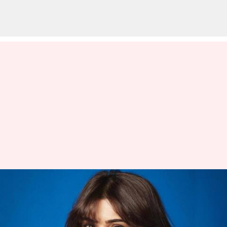
నందినీ రెడ్డి, సమంత హ్యాట్రిక్ మూవీ:
కీలక పాత్రలో డీజే టిల్లు ఫేమ్ సిద్ధు?
వ్రాసిన వారు
May 17, 2023
12:40 pm
Sriram Pranateja