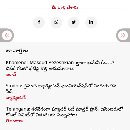
మీరు పూర్తి చేశారు
తాజా వార్తలు
Khamenei-Masoud Pezeshkian: మొజ్తాబా ఖమేనీయేనా..?
చీకటి గదిలో భేటీపై కొత్త అనుమానాలు
ఇరాన్
Sindhu: ప్రపంచ బ్యాడ్మింటన్‌ ఛాంపియన్‌షిప్‌లో సింధుకు 9వ
సీడ్
బ్యాడ్మింటన్
Telangana: శరవేగంగా ఫ్యూచర్ సిటీ మాస్టర్ ప్లాన్.. డిసెంబరులో
గ్లోబల్‌ సమిట్‌లో విడుదలకు సన్నాహాలు
తెలంగాణ