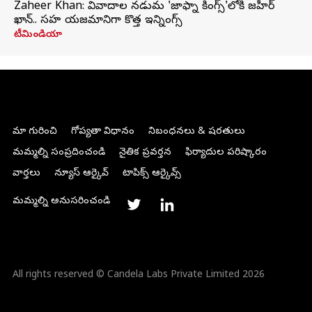
Zaheer Khan: వివాదాల నడుమ 'జాఫ్నా కింగ్స్'లోకి జహీర్
ఖాన్.. సహ యజమానిగా కొత్త ఇన్నింగ్స్
టీమిండియా
మా గురించి
గోప్యతా విధానం
నిబంధనలు & షరతులు
మమ్మల్ని సంప్రదించండి
నైతిక ప్రవర్తన
ఫిర్యాదుల పరిష్కారం
వార్తలు
న్యూస్ ఆర్కైవ్
టాపిక్స్ ఆర్కైవ్స్
మమ్మల్ని అనుసరించండి
All rights reserved © Candela Labs Private Limited 2026