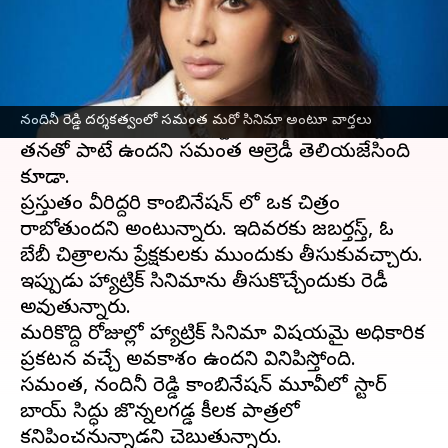
ఈ వార్తాకథనం ఏంటి
దర్శకురాలు నందినీ రెడ్డి, హీరోయిన్
సమంత
మధ్య
మంచి బాండింగ్ ఉంది. వీరిద్దరూ పర్సనల్ లైఫ్ లో
నందినీ రెడ్డి దర్శకత్వంలో సమంత మరో సినిమా అంటూ వార్తలు
మంచి స్నేహితులు. తన కష్టకాలంలో నందినీ రెడ్డి
తనతో పాటే ఉందని సమంత ఆల్రెడీ తెలియజేసింది
కూడా.
ప్రస్తుతం వీరిద్దరి కాంబినేషన్ లో ఒక చిత్రం
రాబోతుందని అంటున్నారు. ఇదివరకు జబర్తస్త్, ఓ
బేబీ చిత్రాలను ప్రేక్షకులకు ముందుకు తీసుకువచ్చారు.
ఇప్పుడు హ్యాట్రిక్ సినిమాను తీసుకొచ్చేందుకు రెడీ
అవుతున్నారు.
మరికొద్ది రోజుల్లో హ్యాట్రిక్ సినిమా విషయమై అధికారిక
ప్రకటన వచ్చే అవకాశం ఉందని వినిపిస్తోంది.
సమంత, నందినీ రెడ్డి కాంబినేషన్ మూవీలో స్టార్
బాయ్ సిద్ధు జొన్నలగడ్డ కీలక పాత్రలో