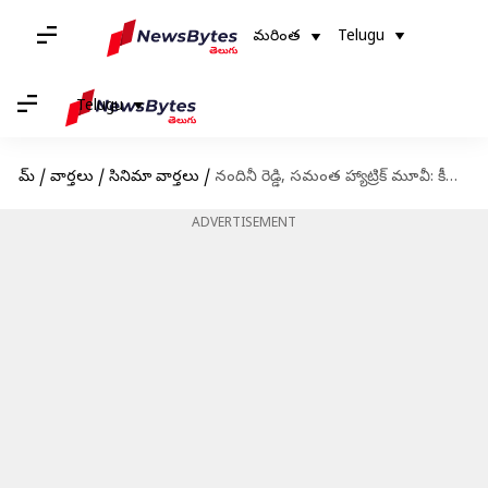
మరింత
Telugu
Telugu
హోమ్
/
వార్తలు
/
సినిమా వార్తలు
/
నందినీ రెడ్డి, సమంత హ్యాట్రిక్ మూవీ: కీలక పాత్రలో డీజే టిల్లు ఫేమ్ సిద్ధు?
ADVERTISEMENT