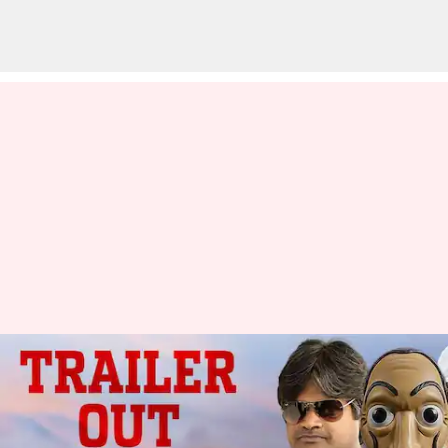
డబ్బు చుట్టూ ముడిపడిన
దోచేవారెవరురా చిత్రాన్ని
తీసుకొస్తున్న గీతా ఆర్ట్స్