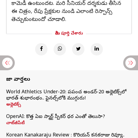
కామెడీ ఉంటుందట. మరి సీనియర్ దర్శకుడు తీసిన
ఈ చిత్రం, రేపు ప్రేక్షకుల నుండి ఎలాంటి రెస్పాన్స్
తెచ్చుకుంటుందో చూడాలి.
మీరు పూర్తి చేశారు
తాజా వార్తలు
World Athletics Under-20: ప్రపంచ అండర్-20 అథ్లెటిక్స్‌లో
భారత్‌ శుభారంభం.. ఫైనల్స్‌లోకి ముగ్గురు!
అథ్లెటిక్స్
OpenAI: కొత్త ఏఐ స్మార్ట్ స్పీకర్ ధర ఎంతో తెలుసా?
చాట్‌జీపీటీ
Korean Kanakaraju Review : కొరియన్ కనకరాజు రివ్యూ..