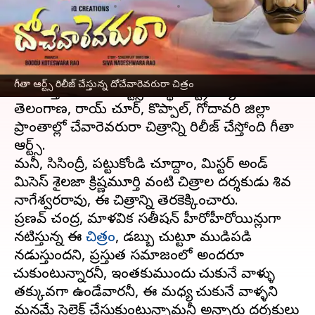
వ్రాసిన వారు
Mar 10, 2023
12:38 pm
Sriram Pranateja
ఈ వార్తాకథనం ఏంటి
దోచేవారెవరురా అనే చిత్రాన్ని రేపు థియేటర్లలోకి
గీతా ఆర్ట్స్ రిలీజ్ చేస్తున్న దోచేవారెవరురా చిత్రం
తీసుకొస్తుంది గీతా ఆర్ట్స్ సంస్థ. డిస్ట్రిబ్యూటర్ గా
తెలంగాణ, రాయ్ చూర్, కొప్పాల్, గోదావరి జిల్లా
ప్రాంతాల్లో దోచేవారెవరురా చిత్రాన్ని రిలీజ్ చేస్తోంది గీతా
ఆర్ట్స్.
మనీ, సిసింద్రీ, పట్టుకోండి చూద్దాం, మిస్టర్ అండ్
మిసెస్ శైలజా క్రిష్ణమూర్తి వంటి చిత్రాల దర్శకుడు శివ
నాగేశ్వరరావు, ఈ చిత్రాన్ని తెరకెక్కించారు.
ప్రణవ్ చంద్ర, మాళవిక సతీషన్ హీరోహీరోయిన్లుగా
నటిస్తున్న ఈ
చిత్రం
, డబ్బు చుట్టూ ముడిపడి
నడుస్తుందని, ప్రస్తుత సమాజంలో అందరూ
దోచుకుంటున్నారనీ, ఇంతకుముందు దోచుకునే వాళ్ళు
తక్కువగా ఉండేవారనీ, ఈ మధ్య దోచుకునే వాళ్ళని
మనమే సెలెక్ట్ చేసుకుంటున్నామనీ అన్నారు దర్శకులు