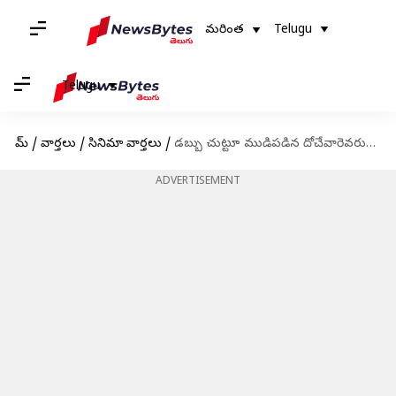
మరింత
Telugu
Telugu
హోమ్
/
వార్తలు
/
సినిమా వార్తలు
/
డబ్బు చుట్టూ ముడిపడిన దోచేవారెవరురా చిత్రాన్ని తీసుకొస్తున్న గీతా ఆర్ట్స్
ADVERTISEMENT