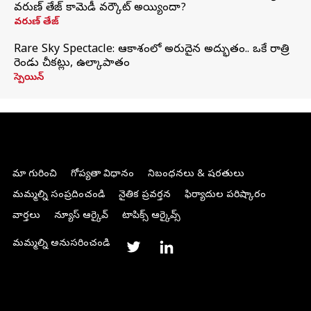
వరుణ్ తేజ్ కామెడీ వర్కౌట్ అయ్యిందా?
వరుణ్ తేజ్
Rare Sky Spectacle: ఆకాశంలో అరుదైన అద్భుతం.. ఒకే రాత్రి
రెండు చీకట్లు, ఉల్కాపాతం
స్పెయిన్
మా గురించి
గోప్యతా విధానం
నిబంధనలు & షరతులు
మమ్మల్ని సంప్రదించండి
నైతిక ప్రవర్తన
ఫిర్యాదుల పరిష్కారం
వార్తలు
న్యూస్ ఆర్కైవ్
టాపిక్స్ ఆర్కైవ్స్
మమ్మల్ని అనుసరించండి