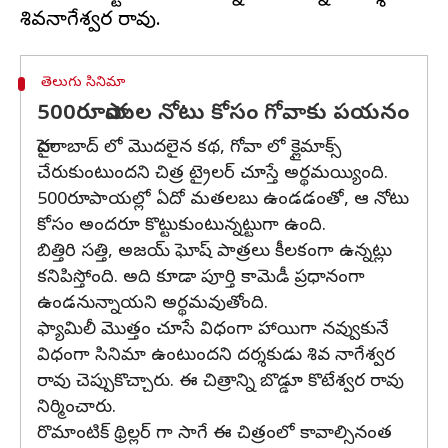
తెలుగు సినిమా
500రూపాయల నోటు కోసం గోవాకు పయనం
హైదరాబాద్ లో మొదలైన కథ, గోవా లో క్లైమాక్స్
చేరుకుంటుందని చిత్ర ట్రైలర్ చూస్తే అర్థమయ్యింది.
500రూపాయల్లో ఏదో మతలబు ఉండడంతో, ఆ నోటు
కోసం అందరూ కొట్టుకుంటున్నట్టుగా ఉంది.
బిత్తిరి సత్తి, అజయ్ ఘోష్ పాత్రలు కీలకంగా ఉన్నట్లు
కనిపిస్తోంది. అది కూడా పూర్తి కామెడీ ప్రధానంగా
ఉండనున్నాయని అర్థమవుతోంది.
ఫ్యామిలీ మొత్తం చూసే విధంగా హాయిగా నవ్వుకునే
విధంగా సినిమా ఉంటుందని దర్శకుడు శివ నాగేశ్వర
రావు చెప్పుకొచ్చారు. ఈ చిత్రాన్ని బొడ్డూ కొటేశ్వర రావు
నిర్మించారు.
రొమాంటిక్ థ్రిల్లర్ గా సాగే ఈ చిత్రంలో కావాల్సినంత