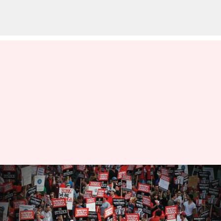
ఆర్టీఫీషియల్ ఇంటెలిజెన్స్ ఎఫెక్ట్: సమ్మె
బాట పట్టిన హాలీవుడ్ రచయితలు,
నటీనటులు