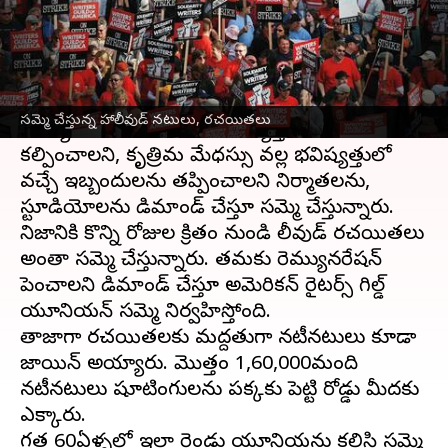
వ్రాసిన వారు
Jul 14, 2023
11:34 am
Sriram Pranateja
ఈ వార్తాకథనం ఏంటి
హాలీవుడ్
ఇండస్ట్రీ నటీనటులు సమ్మె బాట పట్టారు.
సమ్మె చేస్తున్న హాలీవుడ్ నటులు, రచయితలు
రెమ్యునరేషన్ పెంచాలని, భవిష్యత్తుకు భరోసా
కల్పించాలని, కృత్రిమ మేధస్సు వల్ల భవిష్యత్తులో
వచ్చే ఇబ్బందులను తప్పించాలని నిర్మాతలను,
స్టూడియోలను డిమాండ్ చేస్తూ సమ్మె చేస్తున్నారు.
నిజానికి కొన్ని రోజుల క్రితం నుండి హాలీవుడ్ రచయితలు
అంతా సమ్మె చేస్తున్నారు. తమకు రెమ్యునరేషన్
పెంచాలని డిమాండ్ చేస్తూ అమెరికన్ రైటర్స్ గిల్డ్
యూనియన్ సమ్మె నిర్వహిస్తోంది.
తాజాగా రచయితలకు మద్దతుగా నటీనటులు కూడా
జాయిన్ అయ్యారు. మొత్తం 1,60,000మంది
నటీనటులు షూటింగులను పక్కకు పెట్టి రోడ్డు మీదకు
ఎక్కారు.
గత 60ఏళ్ళలో ఇలా రెండు యూనియన్లు కలిసి సమ్మె