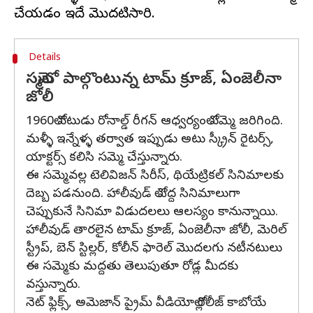
Details
సమ్మెలో పాల్గొంటున్న టామ్ క్రూజ్, ఏంజెలీనా
జోలీ
1960లో నటుడు రోనాల్డ్ రీగన్ ఆధ్వర్యంలో సమ్మె జరిగింది.
మళ్ళీ ఇన్నేళ్ళ తర్వాత ఇప్పుడు అటు స్క్రీన్ రైటర్స్,
యాక్టర్స్ కలిసి సమ్మె చేస్తున్నారు.
ఈ సమ్మెవల్ల టెలివిజన్ సిరీస్, థియేట్రికల్ సినిమాలకు
దెబ్బ పడనుంది. హాలీవుడ్ లో పెద్ద సినిమాలుగా
చెప్పుకునే సినిమా విడుదలలు ఆలస్యం కానున్నాయి.
హాలీవుడ్ తారలైన టామ్ క్రూజ్, ఏంజెలీనా జోలీ, మెరిల్
స్ట్రీప్, బెన్ స్టిల్లర్, కోలీన్ ఫారెల్ మొదలగు నటీనటులు
ఈ సమ్మెకు మద్దతు తెలుపుతూ రోడ్ల మీదకు
వస్తున్నారు.
నెట్ ఫ్లిక్స్, అమెజాన్ ప్రైమ్ వీడియోల్లో రిలీజ్ కాబోయే