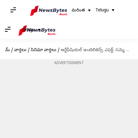
మరింత
Telugu
Telugu
హోమ్
/
వార్తలు
/
సినిమా వార్తలు
/
ఆర్టీఫీషియల్ ఇంటెలిజెన్స్ ఎఫెక్ట్: సమ్మె బాట పట్టిన హాలీవుడ్ రచయితలు, నటీనటులు
ADVERTISEMENT