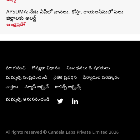
రష్యా
APSDMA: నేడు ఏపీలో వానలు.. కోస్తా, రాయలసీమలో పలు
జిల్లాలకు అలర్ట్
ఆంధ్రప్రదేశ్
మా గురించి
గోప్యతా విధానం
నిబంధనలు & షరతులు
మమ్మల్ని సంప్రదించండి
నైతిక ప్రవర్తన
ఫిర్యాదుల పరిష్కారం
వార్తలు
న్యూస్ ఆర్కైవ్
టాపిక్స్ ఆర్కైవ్స్
మమ్మల్ని అనుసరించండి
All rights reserved © Candela Labs Private Limited 2026