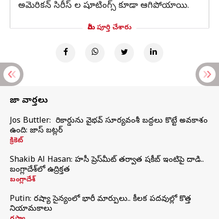
అమెరికన్ సిరీస్ ల షూటింగ్స్ కూడా ఆగిపోయాయి.
మీరు పూర్తి చేశారు
తాజా వార్తలు
Jos Buttler: నా రికార్డును వైభవ్ సూర్యవంశీ బద్దలు కొట్టే అవకాశం
ఉంది: జాస్ బట్లర్
క్రికెట్
Shakib Al Hasan: హసీనా ప్రెస్‌మీట్‌ తర్వాత షకీబ్‌ ఇంటిపై దాడి..
బంగ్లాదేశ్‌లో ఉద్రిక్తత
బంగ్లాదేశ్
Putin: రష్యా సైన్యంలో భారీ మార్పులు.. కీలక పదవుల్లో కొత్త
నియామకాలు