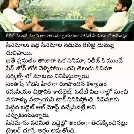
ఈ వార్తాకథనం ఏంటి
సంక్రాంతి పండక్కి బాక్సాఫీసు వద్ద పెద్ద సినిమాల హవా
నడుస్తుంటుంది. అందుకే చిన్న సినిమాలు ఆ టైమ్ లో
రిలీజ్ ముందే మంచి లాభాలు వచ్చాయంటూ సోషల్ మీడియాలో కామెంట్లు
దాదాపుగా రిలీజ్ అవ్వవు. కానీ శతమానం భవతి లాంటి
సినిమాలు పెద్ద సినిమాల నడుమ రిలీజై దుమ్ము
దులిపాయి.
ఐతే ప్రస్తుతం తాజాగా ఒక సినిమా, రిలీజ్ కి ముందే
సేఫ్ జోన్ లోకి వెళ్ళిపోయిందని తెలుగు సినిమా
సర్కిల్స్ లో మాటలు వినిపిస్తున్నాయి.
సంతోష్ శోభన్ హీరోగా రూపొందిన కళ్యాణం
కమనీయం చిత్రానికి శాటిలైట్, ఓటీటీ విభాగాల్లో మంచి
వసూళ్ళు వచ్చాయని టాక్ వినిపిస్తోంది. సినిమాకు
పెట్టిన బడ్జెట్ ఆల్ మోస్ట్ వచ్చేసినట్లే అని
చెప్పుకుంటున్నారు.
సినిమాను పరిమిత బడ్జెట్లో అందంగా తెరకెక్కించినట్లు