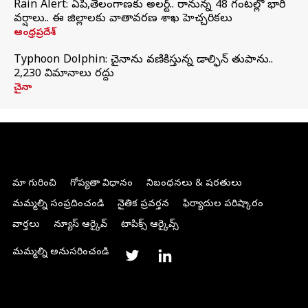
Rain Alert: ఏపీ,తెలంగాణకు అలర్ట్.. రానున్న 48 గంటల్లో భారీ
వర్షాలు.. ఈ జిల్లాలకు వాతావరణ శాఖ హెచ్చరికలు
ఆంధ్రప్రదేశ్
Typhoon Dolphin: చైనాను వణికిస్తున్న డాల్ఫిన్‌ తుపాను..
2,230 విమానాలు రద్దు
చైనా
మా గురించి
గోప్యతా విధానం
నిబంధనలు & షరతులు
మమ్మల్ని సంప్రదించండి
నైతిక ప్రవర్తన
ఫిర్యాదుల పరిష్కారం
వార్తలు
న్యూస్ ఆర్కైవ్
టాపిక్స్ ఆర్కైవ్స్
మమ్మల్ని అనుసరించండి