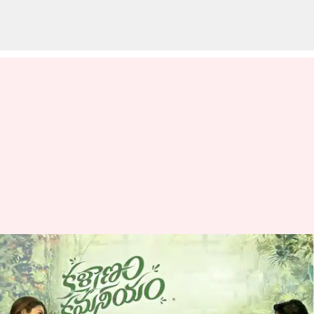
రిలీజ్ కి ముందే సేఫ్ జోన్ లోకి
ఎంటరైన కళ్యాణం కమనీయం?
వ్రాసిన వారు
Jan 13, 2023
04:46 pm
Sriram Pranateja