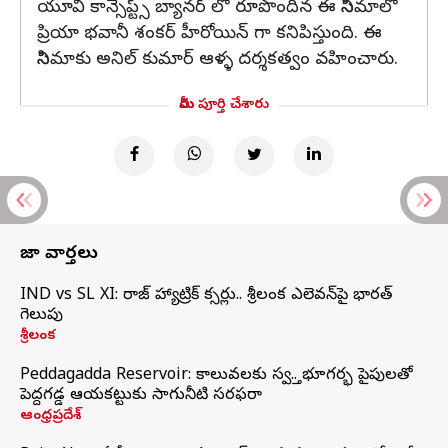
యూవీ కాన్సెప్ట్స్ బ్యానర్ లో రూపొందిన ఈ సినిమాలో
ప్రియా భవానీ శంకర్ హీరోయిన్ గా కనిపిస్తుంది. ఈ
సినిమాకు అనిల్ కుమార్ ఆళ్ళ దర్శకత్వం వహించారు.
మీరు పూర్తి చేశారు
తాజా వార్తలు
IND vs SL XI: సిరాజ్‌ హ్యాట్రిక్‌ సిక్సర్లు.. శ్రీలంక ఎలెవన్‌పై భారత్‌
గెలుపు
శ్రీలంక
Peddagadda Reservoir: కాలువలకు స్వస్తి.. భూగర్భ పైపులతో
పెద్దగడ్డ ఆయకట్టుకు సాగునీటి సరఫరా
ఆంధ్రప్రదేశ్