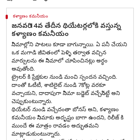
కళ్యాణం కమనీయం
జనవరి 14వ తేదీన థియేటర్లలోకి వస్తున్న
కళ్యాణం కమనీయం
సినిమాల్లోని పాటలు కూడా బాగున్నాయి. ఏ పనీ చేయని
ఒక మగాడి జీవితంలో పెళ్ళి తర్వాత వచ్చిన
మార్పులను ఈ సినిమాలో చూపించినట్లు అర్థం
అవుతోంది.
ట్రైలర్ కి ప్రేక్షకుల నుండి మంచి స్పందన వచ్చింది.
దాంతో ఓటీటీ, శాటిలైట్ నుండి 7కోట్ల వరకూ
వచ్చాయని, దాదాపుగా సినిమా బడ్జెట్ వచ్చేసినట్టే అని
చెప్పుకుంటున్నారు.
థియేటర్ నుండి వచ్చేదంతా బోనస్ అని, కళ్యాణం
కమనీయం సినిమాకు అదృష్టం బాగా ఉందని, రిలీజ్ కి
ముందే ఈ మాత్రం రావడం అద్భుతమని
మాట్లాడుకుంటున్నారు.