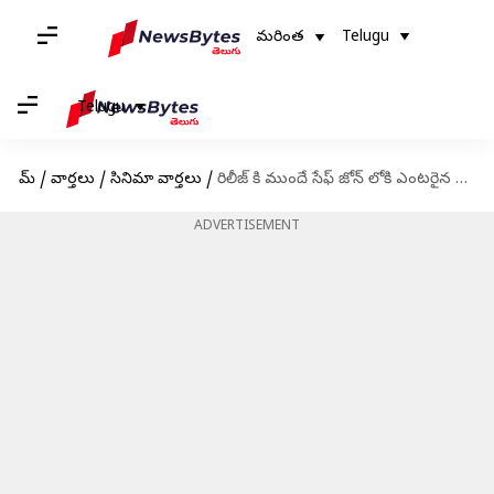
మరింత
Telugu
Telugu
హోమ్
/
వార్తలు
/
సినిమా వార్తలు
/
రిలీజ్ కి ముందే సేఫ్ జోన్ లోకి ఎంటరైన కళ్యాణం కమనీయం?
ADVERTISEMENT