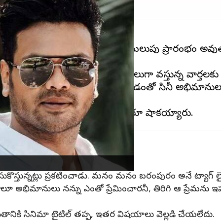
డేట్ ఉంటుందని, తన జీవితంలో గొప్ప మలుపు ప్రారంభం అవుతు
చెప్పబోతున్నాడని, గతకొన్ని రోజులుగా వస్తున్న వార్తలకు 
పాటను మీమ్ చేసి మరీ పోస్ట్ పెట్టడంతో సినీ అభిమానులు
 ఫిష్" మూవీ
 తీసుకొస్తున్నట్లు ప్రకటించాడు. మనం మనం బరంపురం అనే ట్యాగ్ ల
జులూ అభిమానులు నన్ను ఎంతో ప్రేమించారనీ, తిరిగి ఆ ప్రేమను 
రస్తుతానికి సినిమా టైటిల్ తప్ప, ఇతర విషయాలు వెల్లడి చేయలేదు.