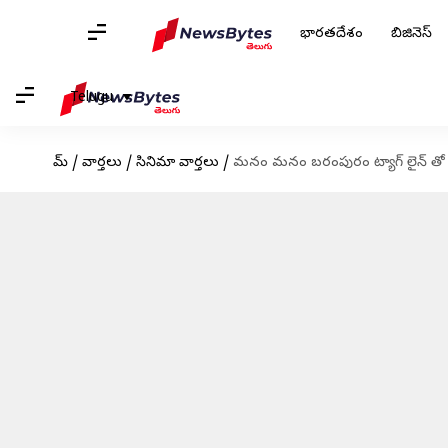
భారతదేశం
బిజినెస్
Telugu
హోమ్
/
వార్తలు
/
సినిమా వార్తలు
/
మనం మనం బరంపురం ట్యాగ్ లైన్ తో మ