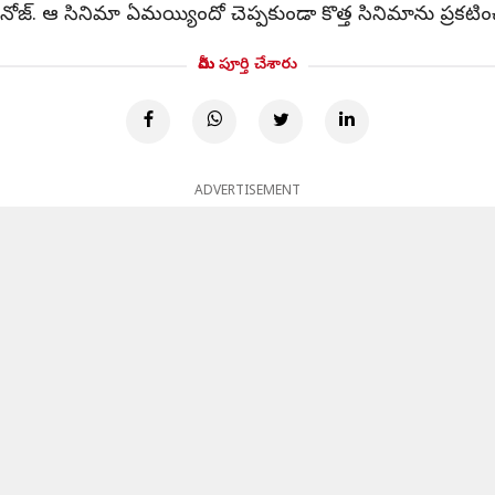
ోజ్. ఆ సినిమా ఏమయ్యిందో చెప్పకుండా కొత్త సినిమాను ప్రకటి
మీరు పూర్తి చేశారు
ADVERTISEMENT