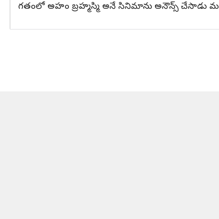
గతంలో అహం బ్రహ్మస్మి అనే సినిమాను అనౌన్స్ చేసాడు మన