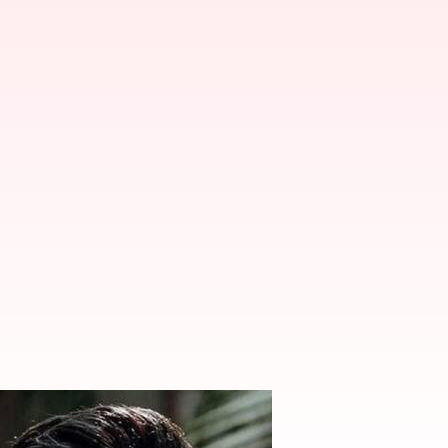
చు మనోజ్ కొత్త చిత్రం