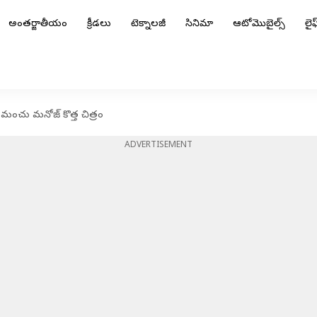
అంతర్జాతీయం
క్రీడలు
టెక్నాలజీ
సినిమా
ఆటోమొబైల్స్
లైఫ్
ంచు మనోజ్ కొత్త చిత్రం
ADVERTISEMENT