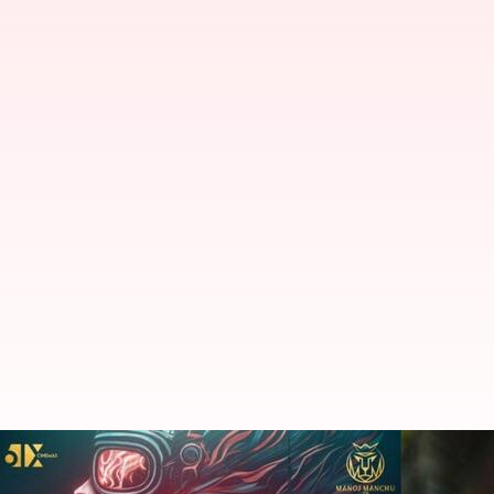
మనం మనం బరంపురం ట్యాగ్ లైన్ తో మం