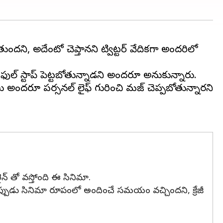
ందని, అదేంటో చెప్తానని ట్విట్టర్ వేదికగా అందరిలో
ఫుల్ స్టాప్ పెట్టబోతున్నాడని అందరూ అనుకున్నారు.
 అందరూ పర్సనల్ లైఫ్ గురించి మనోజ్ చెప్పబోతున్నారని
ైన్ తో వస్తోంది ఈ సినిమా.
ఇప్పుడు సినిమా రూపంలో అందించే సమయం వచ్చిందని, క్రేజీ