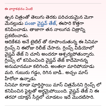
ఈ వార్తాకథనం ఏంటి
ఉప్పెన చిత్రంతో తెలుగు తెరకు పరిచయమైన మెగా
మేనల్లుడు
పంజా వైష్ణవ్ తేజ్
, ఈసారి కొత్తగా
కనిపించాడు. తాజాగా తన నాలుగవ చిత్రాన్ని
ప్రకటించాడు.
ఆదికేశవ అనే టైటిల్ తో రూపొందుతున్న ఈ సినిమా
గ్లింప్స్ ని ఈరోజు రిలీజ్ చేసారు. గ్లింప్స్ వీడియోలో
వైష్ణవ్ తేజ్ ని చూసి అందరూ ఆశ్చర్యపోతున్నారు.
గ్లింప్స్ లో కనిపించింది వైష్ణవ్ తేజ్ కాదేమోనన్న
అనుమానమూ కలిగింది. అంతలా మారిపోయాడు
మరి. గుబురు గడ్డం, పెరిగిన బాడీ.. అచ్చం మాస్
హీరోలా ఉన్నాడు.
సినిమా కూడా పూర్తిస్థాయి మాస్ చిత్రమేనని గ్లింప్స్ లో
కనిపించిన ఫైట్లతో అర్థమైపోయింది. వైష్ణవ్ తేజ్ ని ఈ