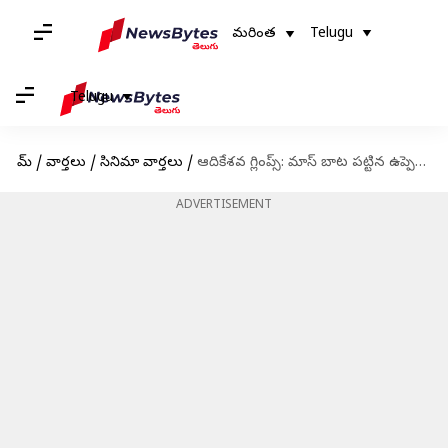
మరింత
Telugu
Telugu
హోమ్
/
వార్తలు
/
సినిమా వార్తలు
/
ఆదికేశవ గ్లింప్స్: మాస్ బాట పట్టిన ఉప్పెన హీరో
ADVERTISEMENT