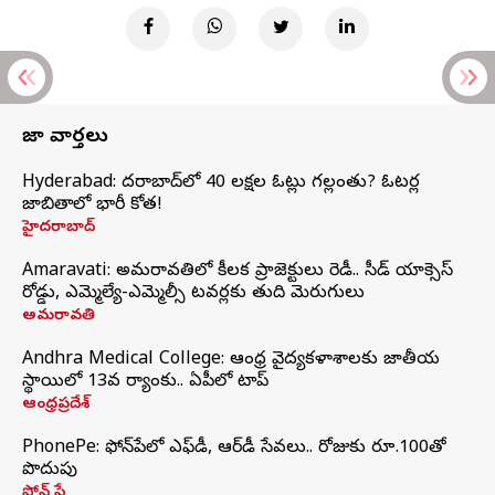
తాజా వార్తలు
Hyderabad: హైదరాబాద్‌లో 40 లక్షల ఓట్లు గల్లంతు? ఓటర్ల
జాబితాలో భారీ కోత!
హైదరాబాద్
Amaravati: అమరావతిలో కీలక ప్రాజెక్టులు రెడీ.. సీడ్‌ యాక్సెస్‌
రోడ్డు, ఎమ్మెల్యే-ఎమ్మెల్సీ టవర్లకు తుది మెరుగులు
అమరావతి
Andhra Medical College: ఆంధ్ర వైద్యకళాశాలకు జాతీయ
స్థాయిలో 13వ ర్యాంకు.. ఏపీలో టాప్
ఆంధ్రప్రదేశ్
PhonePe: ఫోన్‌పేలో ఎఫ్‌డీ, ఆర్‌డీ సేవలు.. రోజుకు రూ.100తో
పొదుపు
ఫోన్‌ పే