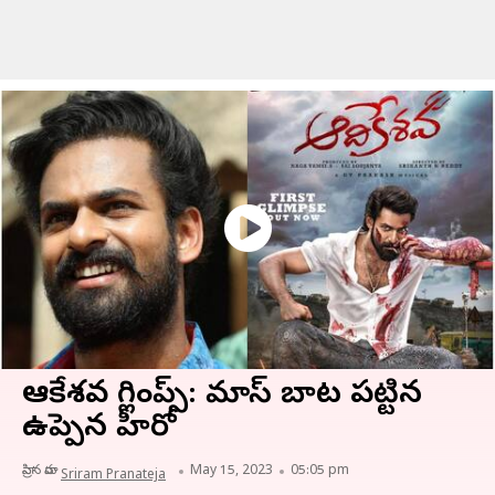
ఆదికేశవ గ్లింప్స్: మాస్ బాట పట్టిన
ఉప్పెన హీరో
వ్రాసిన వారు
May 15, 2023
05:05 pm
Sriram Pranateja