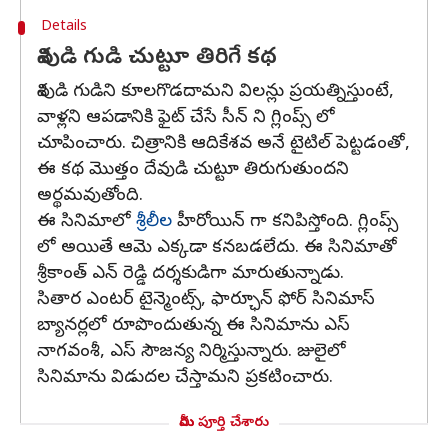
Details
శివుడి గుడి చుట్టూ తిరిగే కథ
శివుడి గుడిని కూలగొడదామని విలన్లు ప్రయత్నిస్తుంటే,
వాళ్లని ఆపడానికి ఫైట్ చేసే సీన్ ని గ్లింప్స్ లో
చూపించారు. చిత్రానికి ఆదికేశవ అనే టైటిల్ పెట్టడంతో,
ఈ కథ మొత్తం దేవుడి చుట్టూ తిరుగుతుందని
అర్థమవుతోంది.
ఈ సినిమాలో
శ్రీలీల
హీరోయిన్ గా కనిపిస్తోంది. గ్లింప్స్
లో అయితే ఆమె ఎక్కడా కనబడలేదు. ఈ సినిమాతో
శ్రీకాంత్ ఎన్ రెడ్డి దర్శకుడిగా మారుతున్నాడు.
సితార ఎంటర్ టైన్మెంట్స్, ఫార్ఛూన్ ఫోర్ సినిమాస్
బ్యానర్లలో రూపొందుతున్న ఈ సినిమాను ఎస్
నాగవంశీ, ఎస్ సౌజన్య నిర్మిస్తున్నారు. జులైలో
సినిమాను విడుదల చేస్తామని ప్రకటించారు.
మీరు పూర్తి చేశారు