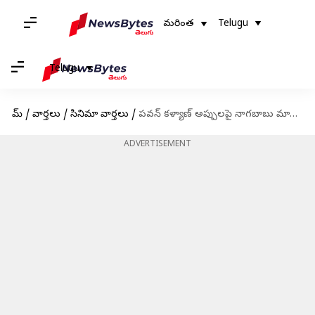
మరింత
Telugu
Telugu
హోమ్
/
వార్తలు
/
సినిమా వార్తలు
/
పవన్ కళ్యాణ్ అప్పులపై నాగబాబు మాటలు వైరల్
ADVERTISEMENT