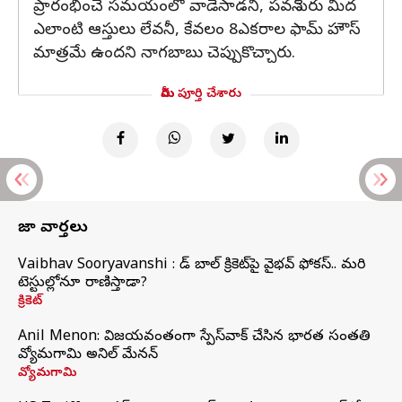
ప్రారంభించే సమయంలో వాడేసాడని, పవన్ పేరు మీద
ఎలాంటి ఆస్తులు లేవనీ, కేవలం 8ఎకరాల ఫామ్ హౌస్
మాత్రమే ఉందని నాగబాబు చెప్పుకొచ్చారు.
మీరు పూర్తి చేశారు
తాజా వార్తలు
Vaibhav Sooryavanshi : రెడ్ బాల్ క్రికెట్‌పై వైభవ్ ఫోకస్.. మరి
టెస్టుల్లోనూ రాణిస్తాడా?
క్రికెట్
Anil Menon: విజయవంతంగా స్పేస్‌వాక్‌ చేసిన భారత సంతతి
వ్యోమగామి అనిల్‌ మేనన్
వ్యోమగామి