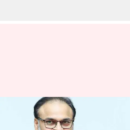
పవన్ కళ్యాణ్ అప్పులపై నాగబాబు
మాటలు వైరల్
వ్రాసిన వారు
Feb 01, 2023
01:10 pm
Sriram Pranateja