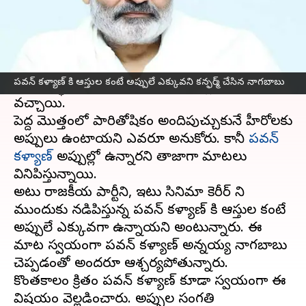
ఈ వార్తాకథనం ఏంటి
తెలుగు సినిమా హీరోల్లో ఎక్కువ రెమ్యునరేషన్
తీసుకునే ఇద్దరు ముగ్గురు హీరోల్లో పవన్ కళ్యాణ్
పవన్ కళ్యాణ్ కి ఆస్తుల కంటే అప్పులే ఎక్కువని కన్ఫర్మ్ చేసిన నాగబాబు
మొదటి స్థానంలో ఉంటారని చాలాసార్లు వార్తలు
వచ్చాయి.
పెద్ద మొత్తంలో పారితోషికం అందిపుచ్చుకునే హీరోలకు
అప్పులు ఉంటాయని ఎవరూ అనుకోరు. కానీ
పవన్
కళ్యాణ్
అప్పుల్లో ఉన్నారని తాజాగా మాటలు
వినిపిస్తున్నాయి.
అటు రాజకీయ పార్టీని, ఇటు సినిమా కెరీర్ ని
ముందుకు నడిపిస్తున్న పవన్ కళ్యాణ్ కి ఆస్తుల కంటే
అప్పులే ఎక్కువగా ఉన్నాయని అంటున్నారు. ఈ
మాట స్వయంగా పవన్ కళ్యాణ్ అన్నయ్య నాగబాబు
చెప్పడంతో అందరూ ఆశ్చర్యపోతున్నారు.
కొంతకాలం క్రితం పవన్ కళ్యాణ్ కూడా స్వయంగా ఈ
విషయం వెల్లడించారు. అప్పుల సంగతి