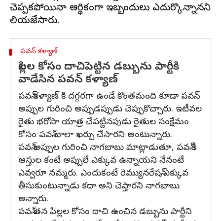
చెప్పకపోయినా ఆర్థికంగా ఇబ్బందులు ఎదుర్కొన్నానని
పవన్ కళ్యాణ్
పిల్లల కోసం దాచిపెట్టిన డబ్బును పార్టీకి
వాడేసిన పవన్ కళ్యాణ్
పవన్ కళ్యాణ్ కి దగ్గరగా ఉండే కొంతమంది కూడా పవన్
అప్పుల గురించి అప్పుడప్పుడు చెప్పుకొచ్చారు. ఇటీవల
రైతు భరోసా యాత్ర చేపట్టినపుడు రైతుల సంక్షేమం
కోసం పవన్ చాలా ఖర్చు చేసారని అంటున్నారు.
పవన్ అప్పుల గురించి నాగబాబు మాట్లాడుతూ, పవన్ కి
ఆస్తుల కంటే అప్పులే ఎక్కువ ఉన్నాయని నేనంటే
ఎవ్వరూ నమ్మరు. ఎందుకంటే రెమ్యునరేషన్ ఎక్కువ
తీసుకుంటున్నాడు కదా అని చెప్తారని నాగబాబు
అన్నారు.
పవన్ తన పిల్లల కోసం దాచి ఉంచిన డబ్బును పార్టీని