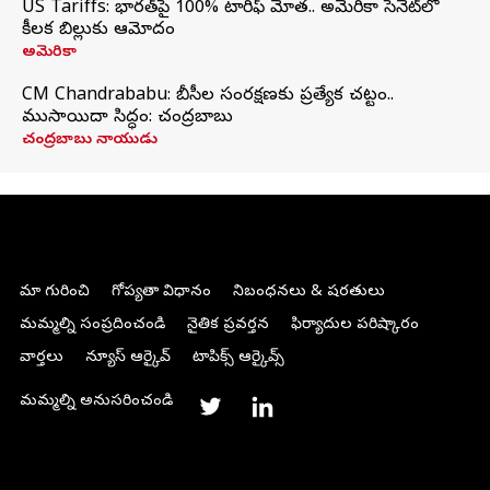
US Tariffs: భారత్‌పై 100% టారిఫ్‌ మోత.. అమెరికా సెనెట్‌లో
కీలక బిల్లుకు ఆమోదం
అమెరికా
CM Chandrababu: బీసీల సంరక్షణకు ప్రత్యేక చట్టం..
ముసాయిదా సిద్ధం: చంద్రబాబు
చంద్రబాబు నాయుడు
మా గురించి
గోప్యతా విధానం
నిబంధనలు & షరతులు
మమ్మల్ని సంప్రదించండి
నైతిక ప్రవర్తన
ఫిర్యాదుల పరిష్కారం
వార్తలు
న్యూస్ ఆర్కైవ్
టాపిక్స్ ఆర్కైవ్స్
మమ్మల్ని అనుసరించండి