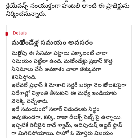
క్రియేషన్స్ సంయుక్తంగా బాహుబలి లాంటి ఈ ప్రాజెక్టును
Details
మరో రెండేళ్ల సమయం అవసరం
మరోవైపు ఈ సినిమా పట్టాలు ఎక్కాలంటే చాలా
సమయం పట్టేలా ఉంది. మరో రెండేళ్లు ప్రభాస్ కొత్త
సినిమాలు చేసే అవకాశం చాలా తక్కువగా
కనిపిస్తోంది.
ఇటీవలే ప్రభాస్ కి మోకాలి సర్జరీ జరగ్గా నెల రోజులకుపైగా
విదేశాల్లో విశ్రాంతి తీసుకుని ఈ మధ్యే ఇండియాకు
వెనక్కి వచ్చేశారు.
ఇదే సమయంలో సలార్ విడుదలకు సిద్ధం
అవుతుండగా, కల్కి, రాజా డీలక్స్ సెట్స్ పై ఉన్నాయి.
ఇప్పటికే రిలీజైన రాధే శ్యామ్, ఆదిపురుష్ అట్టర్ ఫ్లాప్
గా మిగిలిపోయాయి. సాహో ఓ మోస్తరు విజయం