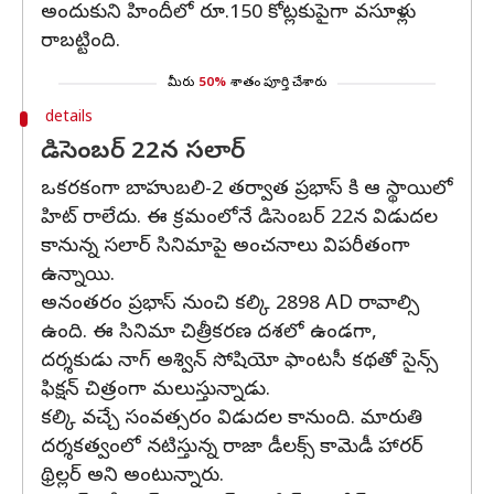
అందుకుని హిందీలో రూ.150 కోట్లకుపైగా వసూళ్లు
రాబట్టింది.
మీరు
50%
శాతం పూర్తి చేశారు
details
డిసెంబర్ 22న సలార్
ఒకరకంగా బాహుబలి-2 తర్వాత ప్రభాస్ కి ఆ స్థాయిలో
హిట్ రాలేదు. ఈ క్రమంలోనే డిసెంబర్ 22న విడుదల
కానున్న సలార్ సినిమాపై అంచనాలు విపరీతంగా
ఉన్నాయి.
అనంతరం ప్రభాస్ నుంచి కల్కి 2898 AD రావాల్సి
ఉంది. ఈ సినిమా చిత్రీకరణ దశలో ఉండగా,
దర్శకుడు నాగ్ అశ్విన్ సోషియో ఫాంటసీ కథతో సైన్స్
ఫిక్షన్ చిత్రంగా మలుస్తున్నాడు.
కల్కి వచ్చే సంవత్సరం విడుదల కానుంది. మారుతి
దర్శకత్వంలో నటిస్తున్న రాజా డీలక్స్ కామెడీ హారర్
థ్రిల్లర్ అని అంటున్నారు.