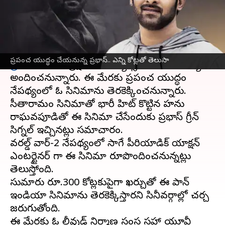
వ్రాసిన వారు
Nov 20, 2023
10:23 am
TEJAVYAS BESTHA
ఈ వార్తాకథనం ఏంటి
బాహుబలి ఫేమ్, పాన్ ఇండియా స్టార్,
టాలీవుడ్
హీరో
ప్రపంచ యుద్ధం చేయనున్న ప్రభాస్.. ఎన్ని కోట్లతో తెలుసా
ప్రభాస్
తెలుగు ప్రేక్షకులకు, ఫ్యాన్స్ మరో గుడ్ న్యూస్
అందించనున్నారు. ఈ మేరకు ప్రపంచ యుద్ధం
నేపథ్యంలో ఓ సినిమాను తెరకెక్కించనున్నారు.
సీతారామం సినిమాతో భారీ హిట్ కొట్టిన హను
రాఘవపూడితో ఈ సినిమా చేసేందుకు ప్రభాస్ గ్రీన్
సిగ్నల్ ఇచ్చినట్లు సమాచారం.
వరల్డ్ వార్-2 నేపథ్యంలో సాగే పీరియాడిక్ యాక్షన్
ఎంటర్టైనర్ గా ఈ సినిమా రూపొందించనున్నట్లు
తెలుస్తోంది.
సుమారు రూ.300 కోట్లకుపైగా ఖర్చుతో ఈ పాన్
ఇండియా సినిమాను తెరకెక్కిస్తారని సినీవర్గాల్లో చర్చ
జరుగుతోంది.
ఈ మేరకు ఓ బాలీవుడ్ నిర్మాణ సంస్థ సహా యూవీ