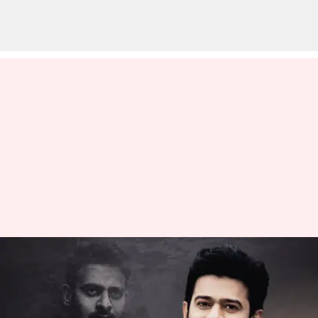
Prabhas : ప్రపంచ యుద్ధం
చేయనున్న ప్రభాస్.. ఎన్ని కోట్లతో
తెలుసా