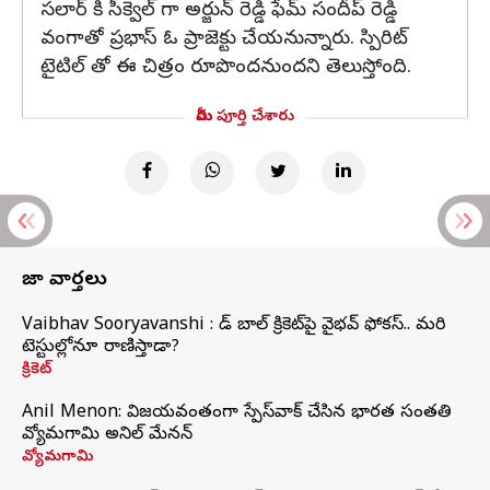
సలార్ కి సీక్వెల్ గా అర్జున్ రెడ్డి ఫేమ్ సందీప్ రెడ్డి
వంగాతో ప్రభాస్ ఓ ప్రాజెక్టు చేయనున్నారు. స్పిరిట్
టైటిల్ తో ఈ చిత్రం రూపొందనుందని తెలుస్తోంది.
మీరు పూర్తి చేశారు
తాజా వార్తలు
Vaibhav Sooryavanshi : రెడ్ బాల్ క్రికెట్‌పై వైభవ్ ఫోకస్.. మరి
టెస్టుల్లోనూ రాణిస్తాడా?
క్రికెట్
Anil Menon: విజయవంతంగా స్పేస్‌వాక్‌ చేసిన భారత సంతతి
వ్యోమగామి అనిల్‌ మేనన్
వ్యోమగామి