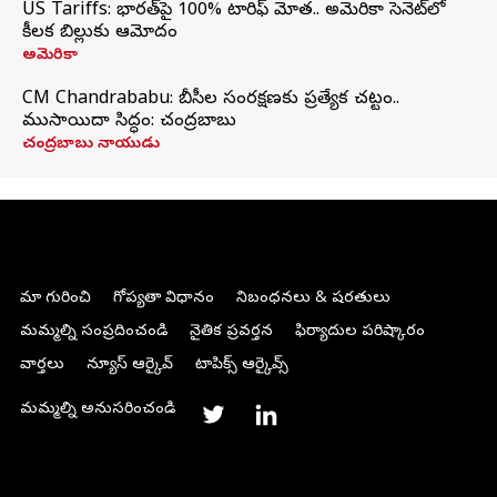
US Tariffs: భారత్‌పై 100% టారిఫ్‌ మోత.. అమెరికా సెనెట్‌లో
కీలక బిల్లుకు ఆమోదం
అమెరికా
CM Chandrababu: బీసీల సంరక్షణకు ప్రత్యేక చట్టం..
ముసాయిదా సిద్ధం: చంద్రబాబు
చంద్రబాబు నాయుడు
మా గురించి
గోప్యతా విధానం
నిబంధనలు & షరతులు
మమ్మల్ని సంప్రదించండి
నైతిక ప్రవర్తన
ఫిర్యాదుల పరిష్కారం
వార్తలు
న్యూస్ ఆర్కైవ్
టాపిక్స్ ఆర్కైవ్స్
మమ్మల్ని అనుసరించండి