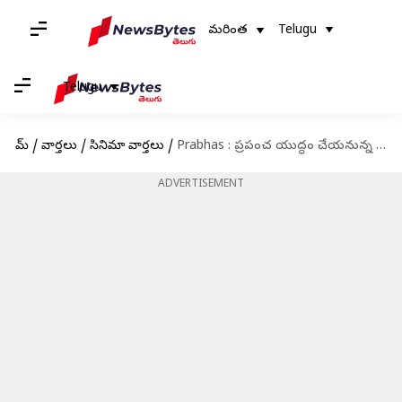
మరింత
Telugu
Telugu
హోమ్
/
వార్తలు
/
సినిమా వార్తలు
/
Prabhas : ప్రపంచ యుద్ధం చేయనున్న ప్రభాస్.. ఎన్ని కోట్లతో తెలుసా
ADVERTISEMENT