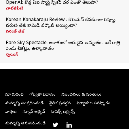
OpenAI: కొత్త ఏఐ స్మార్ట్ స్పీకర్ ధర ఎంతో తెలుసా?
చాట్‌జీపీటీ
Korean Kanakaraju Review : కొరియన్ కనకరాజు రివ్యూ..
వరుణ్ తేజ్ కామెడీ వర్కౌట్ అయ్యిందా?
వరుణ్ తేజ్
Rare Sky Spectacle: ఆకాశంలో అరుదైన అద్భుతం.. ఒకే రాత్రి
రెండు చీకట్లు, ఉల్కాపాతం
స్పెయిన్
మా గురించి
గోప్యతా విధానం
నిబంధనలు & షరతులు
మమ్మల్ని సంప్రదించండి
నైతిక ప్రవర్తన
ఫిర్యాదుల పరిష్కారం
వార్తలు
న్యూస్ ఆర్కైవ్
టాపిక్స్ ఆర్కైవ్స్
మమ్మల్ని అనుసరించండి