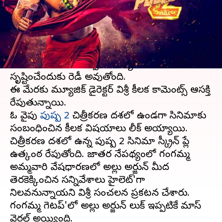
వ్రాసిన వారు
Nov 21, 2023
05:31 pm
TEJAVYAS BESTHA
ఈ వార్తాకథనం ఏంటి
దేశవ్యాప్తంగా సంచలనం సృష్టించిన పుష్ప
సినిమా,మరోసారి పుష్ప2 నేపథ్యంలో సంచలనం
సృష్టించేందుకు రెడీ అవుతోంది.
ఈ మేరకు మ్యూజిక్ డైరెక్టర్ దేవిశ్రీ కీలక కామెంట్స్ ఆసక్తి
రేపుతున్నాయి.
ఓ వైపు
పుష్ప 2
చిత్రీకరణ దశలో ఉండగా సినిమాకు
సంబంధించిన కీలక విషయాలు లీక్ అయ్యాయి.
చిత్రీకరణ దశలో ఉన్న పుష్ప 2 సినిమా స్క్రీన్ ప్లే
ఉత్కంఠ రేపుతోంది. జాతర నేపథ్యంలో గంగమ్మ
అమ్మవారి వేషధారణలో అల్లు అర్జున్ మీద
తెరకెక్కించిన సన్నివేశాలు హైలెట్'గా
నిలవనున్నాయని దేవిశ్రీ సంచలన ప్రకటన చేశారు.
గంగమ్మ గెటప్'లో అల్లు అర్జున్ లుక్ ఇప్పటికే మాస్
వైరల్ అయ్యింది.