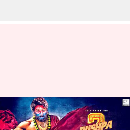
Pushpa 2 : పుష్ప2పై దేవిశ్రీ కీలక
వ్యాఖ్యలు.. గంగమ్మ అమ్మవారిపై
సన్నివేశాలు సినిమాకే హైలెట్ అట