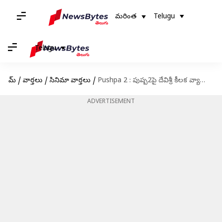
మరింత
Telugu
Telugu
హోమ్
/
వార్తలు
/
సినిమా వార్తలు
/
Pushpa 2 : పుష్ప2పై దేవిశ్రీ కీలక వ్యాఖ్యలు.. గంగమ్మ అమ్మవారిపై సన్నివేశాలు సినిమాకే హైలెట్ అట
ADVERTISEMENT