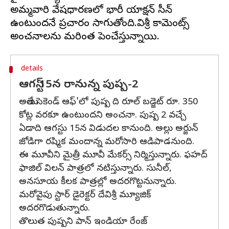
అమ్మవారి వేషధారణలో భారీ యాక్షన్ సీన్
ఉంటుందనే ప్రచారం సాగుతోంది.దేవిశ్రీ కామెంట్స్
details
ఆగస్ట్ 15న రానున్న పుష్ప-2
అయితే సెకెండ్ ఆఫ్'లో పుష్ప ది రూల్ బడ్జెట్ రూ. 350
కోట్ల వరకూ ఉంటుందని అంచనా. పుష్ప 2 వచ్చే
ఏడాది ఆగస్టు 15న విడుదల కానుంది. అల్లు అర్జున్
జోడిగా రష్మిక మందాన్న మరోసారి ఆడిపాడనుంది.
ఈ మూవీని మైత్రీ మూవీ మేకర్స్ నిర్మిస్తున్నారు. ఫహద్
ఫాజిల్ విలన్ పాత్రలో నటిస్తున్నారు. సునీల్,
అనసూయ కీలక పాత్రల్లో అదరగొట్టనున్నారు.
మరోవైపు స్టార్ డైరెక్టర్ దేవిశ్రీ మ్యూజిక్
అదరగొడుతున్నారు.
తొలుత పుష్పని పాన్ ఇండియా రేంజ్