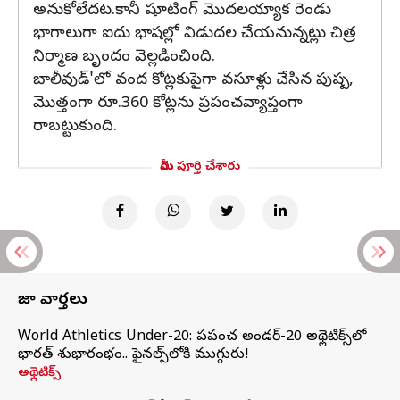
అనుకోలేదట.కానీ షూటింగ్ మొదలయ్యాక రెండు
భాగాలుగా ఐదు భాషల్లో విడుదల చేయనున్నట్లు చిత్ర
నిర్మాణ బృందం వెల్లడించింది.
బాలీవుడ్'లో వంద కోట్లకుపైగా వసూళ్లు చేసిన పుష్ప,
మొత్తంగా రూ.360 కోట్లను ప్రపంచవ్యాప్తంగా
రాబట్టుకుంది.
మీరు పూర్తి చేశారు
తాజా వార్తలు
World Athletics Under-20: ప్రపంచ అండర్-20 అథ్లెటిక్స్‌లో
భారత్‌ శుభారంభం.. ఫైనల్స్‌లోకి ముగ్గురు!
అథ్లెటిక్స్