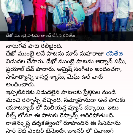
వ్రాసిన వారు
Sep 19, 2023
12:57 pm
Sriram Pranateja
ఈ వార్తాకథనం ఏంటి
కిరణ్ అబ్బవరం
, నేహాశెట్టి హీరో హీరోయిన్లుగా
దేఖో ముంబై పాటను లాంచ్ చేసిన రవితేజ
కనిపిస్తున్న
రూల్స్ రంజన్
సినిమా నుండి ఈరోజు
నాలుగవ పాట రిలీజైంది.
దేఖో ముంబై అనే పాటను మాస్ మహారాజా
రవితేజ
విడుదల చేసారు. దేఖో ముంబై పాటను అద్నాన్ సమీ,
ప్రయాల్ దేవ్ పాడారు. అమ్రిష్ సంగీతం అందించగా,
సాహిత్యాన్ని కాసర్ల శ్యామ్, మేఘ్ ఉల్ వాట్
అందించారు.
ఇప్పటివరకు విడుదలైన పాటలకు ప్రేక్షకుల నుండి
మంచి రెస్పాన్స్ వచ్చింది. సమ్మోహనుడా అనే పాటకు
యూట్యూబ్ లో మిలియన్ల వ్యూస్ దక్కాయి. ఇటు
రీల్స్ లోనూ ఈ పాటకు రెస్పాన్స్ అదిరిపోతుంది.
రాతినం క్రిష్ణ దర్శకత్వంలో రూపొందిన ఈ సినిమాను
స్టార్ లైట్ ఎంటర్ టైన్మెంట్స్ బ్యానర్ లో దివ్యాంగ్