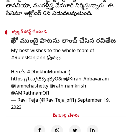
లావనియా, మురళీక్రిష్ణ వేమూరి నిర్మిస్తున్నారు. ఈ
ట్విట్టర్ పోస్ట్ చేయండి
దేఖో ముంబై పాటను లాంచ్ చేసిన రవితేజ
My best wishes to the whole team of
#RulesRanjann
🤗👍🏻
Here’s
#DhekhoMumbai
:)
https://t.co/t5SyqByO8m
@Kiran_Abbavaram
@iamnehashetty
@rathinamkrish
@AMRathnamOfl
— Ravi Teja (@RaviTeja_offl)
September 19,
2023
మీరు పూర్తి చేశారు