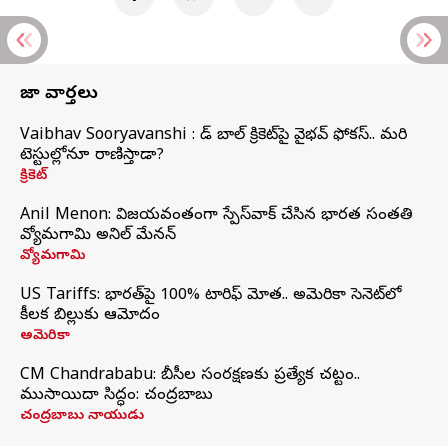
తాజా వార్తలు
Vaibhav Sooryavanshi : రెడ్ బాల్ క్రికెట్‌పై వైభవ్ ఫోకస్.. మరి
టెస్టుల్లోనూ రాణిస్తాడా?
క్రికెట్
Anil Menon: విజయవంతంగా స్పేస్‌వాక్‌ చేసిన భారత సంతతి
వ్యోమగామి అనిల్‌ మేనన్
వ్యోమగామి
US Tariffs: భారత్‌పై 100% టారిఫ్‌ మోత.. అమెరికా సెనెట్‌లో
కీలక బిల్లుకు ఆమోదం
అమెరికా
CM Chandrababu: బీసీల సంరక్షణకు ప్రత్యేక చట్టం..
ముసాయిదా సిద్ధం: చంద్రబాబు
చంద్రబాబు నాయుడు