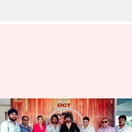
రూల్స్ రంజన్: దేఖో ముంబై పాటను
లాంచ్ చేసిన మాస్ మహారాజా
రవితేజ