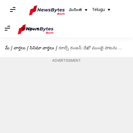
మరింత
Telugu
Telugu
హోమ్
/
వార్తలు
/
సినిమా వార్తలు
/
రూల్స్ రంజన్: దేఖో ముంబై పాటను లాంచ్ చేసిన మాస్ మహారాజా రవితేజ
ADVERTISEMENT