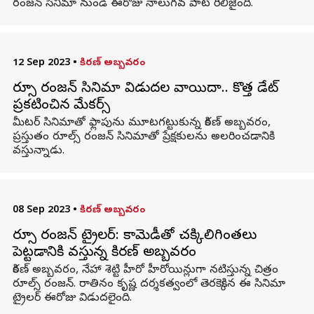
రంజన్ సినిమా నుండి ఈరోజు నాలుగవ పాట రిలీజైంది.
12 Sep 2023
•
కిరణ్ అబ్బవరం
రూల్స్ రంజన్ సినిమా విడుదల వాయిదా.. కొత్త డేట్
ప్రకటించిన మేకర్స్
మీటర్ సినిమాతో ఫ్లాపును మూటగట్టుకున్న కిరణ్ అబ్బవరం,
ప్రస్తుతం రూల్స్ రంజన్ సినిమాతో ప్రేక్షకులను అలరించడానికి
వస్తున్నాడు.
08 Sep 2023
•
కిరణ్ అబ్బవరం
రూల్స్ రంజన్ ట్రైలర్: కామెడీతో చక్కిలిగింతలు
పెట్టడానికి వస్తున్న కిరణ్ అబ్బవరం
కిరణ్ అబ్బవరం, నేహా శెట్టి హీరో హీరోయిన్లుగా నటిస్తున్న చిత్రం
రూల్స్ రంజన్. రాతినం కృష్ణ దర్శకత్వంలో తెరకెక్కిన ఈ సినిమా
ట్రైలర్ ఈరోజు విడుదలైంది.