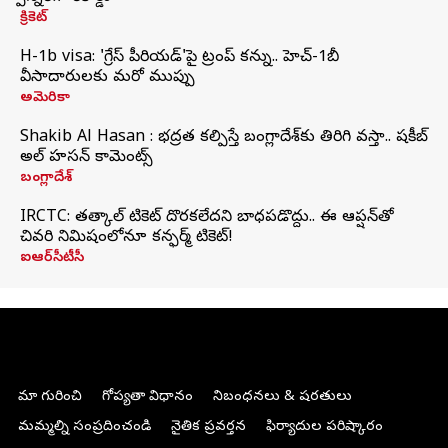
క్రికెట్
H-1b visa: 'గ్రేస్‌ పీరియడ్‌'పై ట్రంప్‌ కన్ను.. హెచ్‌-1బీ
వీసాదారులకు మరో ముప్పు
అమెరికా
Shakib Al Hasan : భద్రత కల్పిస్తే బంగ్లాదేశ్‌కు తిరిగి వస్తా.. షకీబ్
అల్ హసన్ కామెంట్స్
బంగ్లాదేశ్
IRCTC: తత్కాల్ టికెట్ దొరకలేదని బాధపడొద్దు.. ఈ ఆప్షన్‌తో
చివరి నిమిషంలోనూ కన్ఫర్మ్ టికెట్!
ఐఆర్‌సీటీసీ
మా గురించి
గోప్యతా విధానం
నిబంధనలు & షరతులు
మమ్మల్ని సంప్రదించండి
నైతిక ప్రవర్తన
ఫిర్యాదుల పరిష్కారం