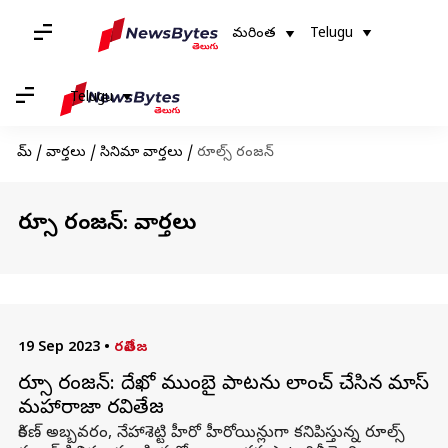
మరింత
Telugu
Telugu
హోమ్
/
వార్తలు
/
సినిమా వార్తలు
/
రూల్స్ రంజన్
రూల్స్ రంజన్: వార్తలు
19 Sep 2023
•
రవితేజ
రూల్స్ రంజన్: దేఖో ముంబై పాటను లాంచ్ చేసిన మాస్
మహారాజా రవితేజ
కిరణ్ అబ్బవరం, నేహాశెట్టి హీరో హీరోయిన్లుగా కనిపిస్తున్న రూల్స్