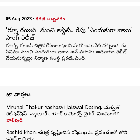
05 Aug 2023
•
కిరణ్ అబ్బవరం
'రూల్స్ రంజన్' నుంచి అప్డేట్.. రేపు 'ఎందుకురా బాబు'
సాంగ్ రిలీజ్
రూల్స్ రంజన్ చిత్రానికి సంబంధించి మరో అప్ డేట్ వచ్చింది. ఈ
సినిమా నుంచి ఎందుకురా బాబు అనే పాటను ఆదివారం రిలీజ్
చేయనున్నట్లు నిర్మాణ సంస్థ ప్రకటించింది.
తాజా వార్తలు
Mrunal Thakur-Yashasvi Jaiswal Dating: యశస్వితో
రిలేషన్‌షిప్.. మృణాల్ ఠాకూర్ కామెంట్స్ వైరల్.. నిజమెంత?
బాలీవుడ్
Rashid khan: చరిత్ర సృష్టించిన రషీద్ ఖాన్.. ప్రపంచంలో తొలి
స్పిన్నర్‌గా రికార్డు