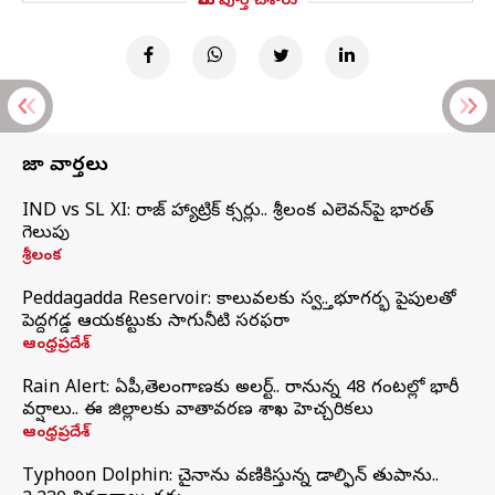
మీరు పూర్తి చేశారు
తాజా వార్తలు
IND vs SL XI: సిరాజ్‌ హ్యాట్రిక్‌ సిక్సర్లు.. శ్రీలంక ఎలెవన్‌పై భారత్‌
గెలుపు
శ్రీలంక
Peddagadda Reservoir: కాలువలకు స్వస్తి.. భూగర్భ పైపులతో
పెద్దగడ్డ ఆయకట్టుకు సాగునీటి సరఫరా
ఆంధ్రప్రదేశ్
Rain Alert: ఏపీ,తెలంగాణకు అలర్ట్.. రానున్న 48 గంటల్లో భారీ
వర్షాలు.. ఈ జిల్లాలకు వాతావరణ శాఖ హెచ్చరికలు
ఆంధ్రప్రదేశ్
Typhoon Dolphin: చైనాను వణికిస్తున్న డాల్ఫిన్‌ తుపాను..