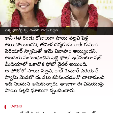
ఈ వార్తాకథనం ఏంటి
సోషల్ మీడియాలో సెలబ్రిటీల మీద అనేక రూమర్స్
వస్తుంటాయి. అలాంటి రూమర్స్ హీరోయిన్
సాయి
పెళ్ళి ఫోటోపై స్పందించిన సాయి పల్లవి
పల్లవి
కూడా గతంలో చాలా వచ్చాయి.
కానీ గత రెండు రోజులుగా సాయి పల్లవి పెళ్లి
అయిపోయిందని, తమిళ దర్శకుడు రాజ్ కుమార్
పెరియార్ స్వామితో ఆమె వివాహం అయ్యిందని,
అందుకు సంబంధించిన పెళ్లి ఫోటో ఇదేనంటూ సోషల్
మీడియాలో ఒకానొక ఫోటో వైరల్ అయింది.
ఆ ఫోటోలో సాయి పల్లవి, రాజ్ కుమార్ పెరియార్
స్వామి మెడలో దండలు కనిపించడంతో చాలామంది
ఇది నిజమని అనుకున్నారు. తాజాగా ఈ విషయంపై
Details