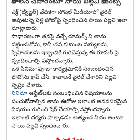
కావాలనే చేసారంటూ సాయి పల్లవి కామెంట్స్
ఎక్స్ (ట్విట్టర్) వేదికగా సోషల్ మీడియాలో వైరల్
అవుతున్న పెళ్లి ఫోటోపై స్పందించిన సాయి పల్లవి ఇలా
మాట్లాడారు.
సాధారణంగా తనపై వచ్చే రూమర్స్ ని తాను
పట్టించుకోను, కానీ తన కుటుంబ సభ్యులను,
స్నేహితులను ఇబ్బందికి గురిచేస్తున్న ఈ రూమర్ పై
స్పందించాల్సి వస్తోందన్నారు.
ఒక సినిమా పూజా కార్యక్రమానికి సంబంధించిన
ఫోటోను క్రాప్ చేసి, కావాలనే వైరల్ చేశారని పల్లవి
స్పష్టం చేశారు.
సినిమా
అప్డేట్‌లకు సంబంధించిన విషయాలను
పంచుకోవాల్సిన తాను ఈరోజు ఇలాంటి అనవసరమైన
విషయం గురించి షేర్ చేయాల్సి వస్తోందన్నారు.
ఇలాంటి చర్యకు పాల్పడడం అత్యంత నీచం అంటూ
సాయి పల్లవి స్పందించారు.