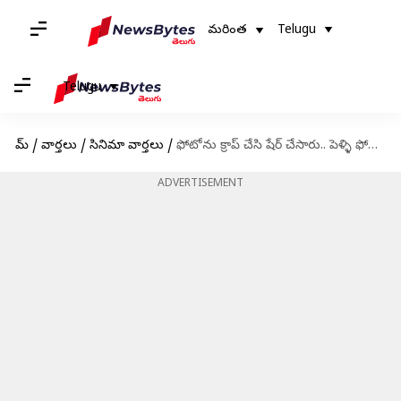
మరింత
Telugu
Telugu
హోమ్
/
వార్తలు
/
సినిమా వార్తలు
/
ఫోటోను క్రాప్ చేసి షేర్ చేసారు.. పెళ్ళి ఫోటోపై సాయి పల్లవి స్ట్రాంగ్ రిప్లై
ADVERTISEMENT