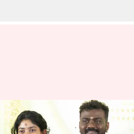
ఫోటోను క్రాప్ చేసి షేర్ చేసారు.. పెళ్ళి
ఫోటోపై సాయి పల్లవి స్ట్రాంగ్ రిప్లై
వ్రాసిన వారు
Sep 23, 2023
10:06 am
Sriram Pranateja