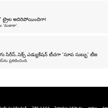
ట్రైలర్ అదిరిపోయిందిగా!
రం 'మజాకా'.
రీస్‌..సెక్స్ ఎడ్యుకేషన్ టీచర్‌గా 'సూప‌ర్ సుబ్బు' టీజ‌ర్
్‌ను ప్ర‌క‌టించింది.