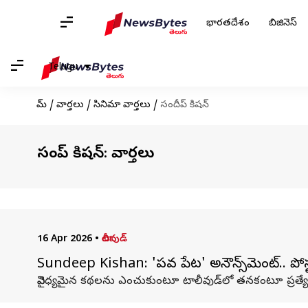
భారతదేశం
బిజినెస్
Telugu
హోమ్
/
వార్తలు
/
సినిమా వార్తలు
/
సందీప్‌ కిషన్‌
సందీప్‌ కిషన్‌: వార్తలు
16 Apr 2026
•
టాలీవుడ్
Sundeep Kishan: 'పవర్ పేట' అనౌన్స్‌మెంట్.. పోస్టర
వైవిధ్యమైన కథలను ఎంచుకుంటూ టాలీవుడ్‌లో తనకంటూ ప్రత్యేక 