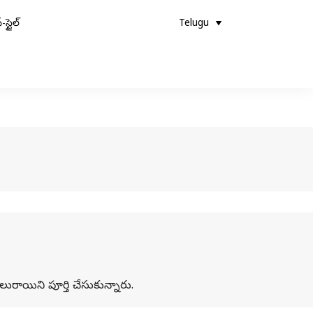
-స్టైల్
Telugu
రాయిని పూర్తి చేసుకున్నారు.