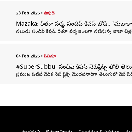
23 Feb 2025
•
టాలీవుడ్
Mazaka: రీతూ వర్మ, సందీప్ కిషన్ జోడి.. 'మజాకా' 
నటుడు సందీప్ కిషన్, రీతూ వర్మ జంటగా నటిస్తున్న తాజా చిత్
04 Feb 2025
•
సినిమా
#SuperSubbu: సందీప్ కిషన్ నెట్‌ఫ్లిక్స్ తొలి తెలుగు సి
ప్ర‌ముఖ ఓటీటీ వేదిక నెట్‌ ఫ్లిక్స్‌ మొద‌టిసారిగా తెలుగులో వెబ్ సిరీస