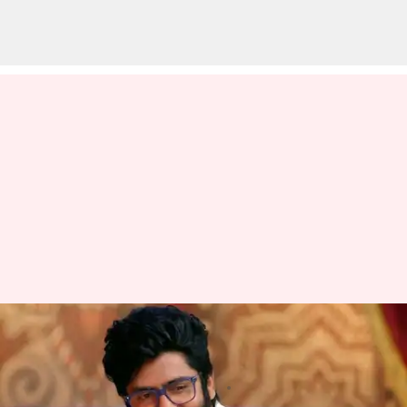
శేఖర్ మాస్టర్ చూపు సినిమా
దర్శకత్వం వైపు ?
వ్రాసిన వారు
Feb 11, 2023
04:17 pm
Sriram Pranateja