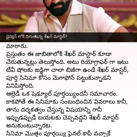
ఈ వార్తాకథనం ఏంటి
కొరియోగ్రాఫర్లు
సినిమా
దర్శకులుగా మారడం
చాలాసార్లు జరుగుతుంటుంది. ప్రభుదేవా, అమ్మ
డైరెక్షన్ లోకి దిగుతున్న శేఖర్ మాస్టర్?
రాజశేఖర్, సన్నీ మొదలగు కొరియోగ్రాఫర్లు దర్శకులుగా
మారారు.
ప్రస్తుతం ఈ జాబితాలోకి శేఖర్ మాస్టార్ కూడా
చేరుతున్నట్లు తెలుస్తోంది. అటు కొరియోగ్రాఫర్ గా ఇటు
టీవీ షోలకు జడ్జిగా చాలా బిజీగా ఉండే శేఖర్ మాస్టర్,
పూర్తి సినిమా కోసం మెగాఫోన్ పట్టుకున్నాడని
వినిపిస్తోంది.
ఆల్రెడీ ఒక షెడ్యూల్ పూర్తయ్యిందనీ సమాచారం.
కాకపోతే ఈ సినిమాకు సంబంధించిన వివరాలు కానీ,
తాను దర్శకత్వం చేస్తున్న విషయాన్ని గానీ
ఇప్పుడప్పుడే బయటకు చెప్పవద్దని శేఖర్ మాస్టర్
అనుకుంటున్నారట.
సినిమా మొత్తం పూర్తయ్యి ఫైనల్ కాపీ వచ్చాకే