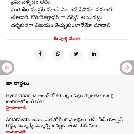
వైపు వెళ్ళడం లేదు.
మరి శేఖర్ మాస్టర్ నుండి ఎలాంటి సినిమా వస్తుందో
చూడాలి. కొరియోగ్రాఫర్ గా సక్సెస్ అయినట్టు
దర్శకుడిగా విజయం తెచ్చుకుంటాడేమో చూడాలి.
మీరు పూర్తి చేశారు
తాజా వార్తలు
Hyderabad: హైదరాబాద్‌లో 40 లక్షల ఓట్లు గల్లంతు? ఓటర్ల
జాబితాలో భారీ కోత!
హైదరాబాద్
Amaravati: అమరావతిలో కీలక ప్రాజెక్టులు రెడీ.. సీడ్‌ యాక్సెస్‌
రోడ్డు, ఎమ్మెల్యే-ఎమ్మెల్సీ టవర్లకు తుది మెరుగులు
అమరావతి