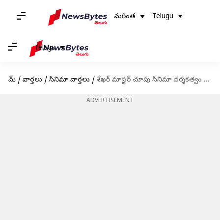
మరింత
Telugu
Telugu
హోమ్
/
వార్తలు
/
సినిమా వార్తలు
/
శేఖర్ మాస్టర్ చూపు సినిమా దర్శకత్వం వైపు ?
ADVERTISEMENT