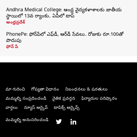
Andhra Medical College: ఆంధ్ర వైద్యకళాశాలకు జాతీయ
స్థాయిలో 13వ ర్యాంకు.. ఏపీలో టాప్
ఆంధ్రప్రదేశ్
PhonePe: ఫోన్‌పేలో ఎఫ్‌డీ, ఆర్‌డీ సేవలు.. రోజుకు రూ.100తో
పొదుపు
ఫోన్‌ పే
మా గురించి
గోప్యతా విధానం
నిబంధనలు & షరతులు
మమ్మల్ని సంప్రదించండి
నైతిక ప్రవర్తన
ఫిర్యాదుల పరిష్కారం
వార్తలు
న్యూస్ ఆర్కైవ్
టాపిక్స్ ఆర్కైవ్స్
మమ్మల్ని అనుసరించండి