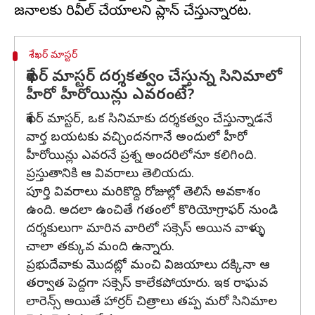
శేఖర్ మాస్టర్
శేఖర్ మాస్టర్ దర్శకత్వం చేస్తున్న సినిమాలో
హీరో హీరోయిన్లు ఎవరంటే?
శేఖర్ మాస్టర్, ఒక సినిమాకు దర్శకత్వం చేస్తున్నాడనే
వార్త బయటకు వచ్చిందనగానే అందులో హీరో
హీరోయిన్లు ఎవరనే ప్రశ్న అందరిలోనూ కలిగింది.
ప్రస్తుతానికి ఆ వివరాలు తెలియదు.
పూర్తి వివరాలు మరికొద్ది రోజుల్లో తెలిసే అవకాశం
ఉంది. అదలా ఉంచితే గతంలో కొరియోగ్రాఫర్ నుండి
దర్శకులుగా మారిన వారిలో సక్సెస్ అయిన వాళ్ళు
చాలా తక్కువ మంది ఉన్నారు.
ప్రభుదేవాకు మొదట్లో మంచి విజయాలు దక్కినా ఆ
తర్వాత పెద్దగా సక్సెస్ కాలేకపోయారు. ఇక రాఘవ
లారెన్స్ అయితే హార్రర్ చిత్రాలు తప్ప మరో సినిమాల