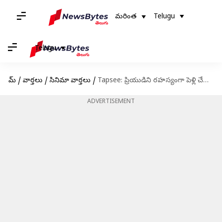
మరింత
Telugu
Telugu
హోమ్
/
వార్తలు
/
సినిమా వార్తలు
/
Tapsee: ప్రియుడిని రహస్యంగా పెళ్లి చేసుకున్నహీరోయున్?
ADVERTISEMENT