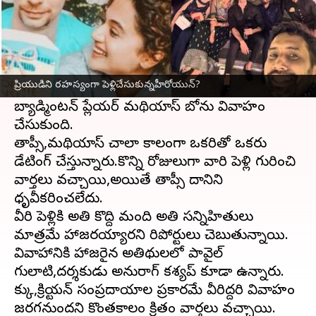
ఈ వార్తాకథనం ఏంటి
సినీ నటి తాప్సీ పన్ను తన చిరకాల ప్రియుడు మథియాస్
బోను రహస్యంగా వివాహం చేసుకుంది.
ప్రియుడిని రహస్యంగా పెళ్లిచేసుకున్నహీరోయున్?
నివేదికల ప్రకారం,ఆమె మార్చి 23 న ఉదయపూర్‌లో
బ్యాడ్మింటన్ ప్లేయర్ మథియాస్ బోను వివాహం
చేసుకుంది.
తాప్సీ,మథియాస్ చాలా కాలంగా ఒకరితో ఒకరు
డేటింగ్ చేస్తున్నారు.కొన్ని రోజులుగా వారి పెళ్లి గురించి
వార్తలు వచ్చాయి,అయితే తాప్సీ దానిని
ధృవీకరించలేదు.
వీరి పెళ్లికి అతి కొద్ది మంది అతి సన్నిహితులు
మాత్రమే హాజరయ్యారని రిపోర్టులు చెబుతున్నాయి.
వివాహానికి హాజరైన అతిథులలో పావైల్
గులాటి,దర్శకుడు అనురాగ్ కశ్యప్ కూడా ఉన్నారు.
సిక్కు,క్రిస్టియన్ సంప్రదాయాల ప్రకారమే వీరిద్దరి వివాహం
జరగనుందని కొంతకాలం క్రితం వార్తలు వచ్చాయి.