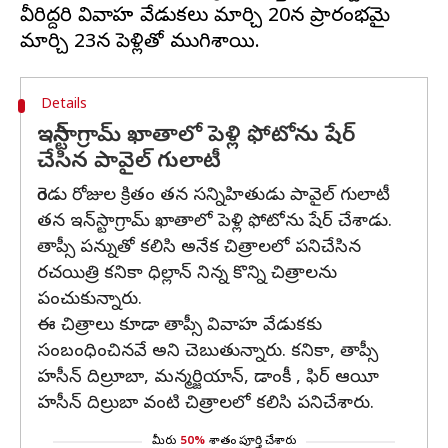
వీరిద్దరి వివాహ వేడుకలు మార్చి 20న ప్రారంభమై
Details
ఇన్‌స్టాగ్రామ్ ఖాతాలో పెళ్లి ఫోటోను షేర్
చేసిన పావైల్ గులాటీ
రెండు రోజుల క్రితం తన సన్నిహితుడు పావైల్ గులాటీ
తన ఇన్‌స్టాగ్రామ్ ఖాతాలో పెళ్లి ఫోటోను షేర్ చేశాడు.
తాప్సీ పన్నుతో కలిసి అనేక చిత్రాలలో పనిచేసిన
రచయిత్రి కనికా ధిల్లాన్ నిన్న కొన్ని చిత్రాలను
పంచుకున్నారు.
ఈ చిత్రాలు కూడా తాప్సీ వివాహ వేడుకకు
సంబంధించినవే అని చెబుతున్నారు. కనికా, తాప్సీ
హసీన్ దిల్రూబా, మన్మర్జియాన్, డాంకీ , ఫిర్ ఆయీ
హసీన్ దిల్రుబా వంటి చిత్రాలలో కలిసి పనిచేశారు.
మీరు
50%
శాతం పూర్తి చేశారు