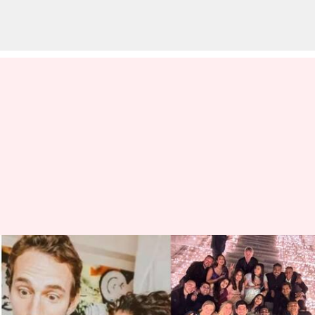
Tapsee: ప్రియుడిని రహస్యంగా పెళ్లి
చేసుకున్నహీరోయున్?
వ్రాసిన వారు
Mar 25, 2024
04:28 pm
Sirish Praharaju