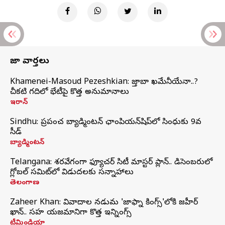
తాజా వార్తలు
Khamenei-Masoud Pezeshkian: మొజ్తాబా ఖమేనీయేనా..?
చీకటి గదిలో భేటీపై కొత్త అనుమానాలు
ఇరాన్
Sindhu: ప్రపంచ బ్యాడ్మింటన్‌ ఛాంపియన్‌షిప్‌లో సింధుకు 9వ
సీడ్
బ్యాడ్మింటన్
Telangana: శరవేగంగా ఫ్యూచర్ సిటీ మాస్టర్ ప్లాన్.. డిసెంబరులో
గ్లోబల్‌ సమిట్‌లో విడుదలకు సన్నాహాలు
తెలంగాణ
Zaheer Khan: వివాదాల నడుమ 'జాఫ్నా కింగ్స్'లోకి జహీర్
ఖాన్.. సహ యజమానిగా కొత్త ఇన్నింగ్స్
టీమిండియా