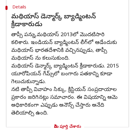
Details
మథియాస్ డెన్మార్క్ బ్యాడ్మింటన్
క్రీడాకారుడు
తాప్సీ పన్ను,మథియాస్ 2013లో మొదటిసారి
కలిశారు. ఇండియన్ బ్యాడ్మింటన్ లీగ్‌లో ఆడేందుకు
మథియాస్ భారతదేశానికి వచ్చినప్పుడు, తాప్సీ
మథియాస్ ను కలుసుకుంది.
మథియాస్ డెన్మార్క్ బ్యాడ్మింటన్ క్రీడాకారుడు. 2015
యూరోపియన్ గేమ్స్‌లో బంగారు పతకాన్ని కూడా
గెలుచుకున్నాడు.
నటి తాప్సీ వివాహం సిక్కు, క్రిస్టియన్ సంప్రదాయాల
ప్రకారం జరిగినట్లు సమాచారం. ఈ విషయాన్ని ఆమె
అధికారికంగా ఎప్పుడు అనౌన్స్ చేస్తారు అనేది
తెలియాల్సి ఉంది.
మీరు పూర్తి చేశారు