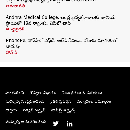
రోడ్డు, ఎమ్మెల్యే-ఎమ్మెల్సీ టవర్లకు తుది మెరుగులు
అమరావతి
Andhra Medical College: ఆంధ్ర వైద్యకళాశాలకు జాతీయ
స్థాయిలో 13వ ర్యాంకు.. ఏపీలో టాప్
ఆంధ్రప్రదేశ్
PhonePe: ఫోన్‌పేలో ఎఫ్‌డీ, ఆర్‌డీ సేవలు.. రోజుకు రూ.100తో
పొదుపు
ఫోన్‌ పే
మా గురించి
గోప్యతా విధానం
నిబంధనలు & షరతులు
మమ్మల్ని సంప్రదించండి
నైతిక ప్రవర్తన
ఫిర్యాదుల పరిష్కారం
వార్తలు
న్యూస్ ఆర్కైవ్
టాపిక్స్ ఆర్కైవ్స్
మమ్మల్ని అనుసరించండి