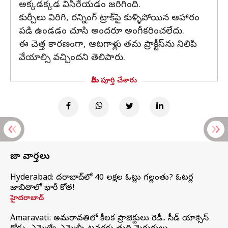
అక్కడక్కడ విసిరేయడం జరిగింది.
కుర్చీలు విరిగి, రన్నింగ్ ట్రాక్‌పై కుళ్ళిపోయిన ఆహారం
పడి ఉండడం చూసి అందరూ అంగీకరించలేదు.
ఈ చెత్త కారణంగా, ఆటగాళ్లు తమ ప్రాక్టీస్‌ను నిలిపి
వేయాల్సి వచ్చిందని తెలిపారు.
మీరు పూర్తి చేశారు
తాజా వార్తలు
Hyderabad: హైదరాబాద్‌లో 40 లక్షల ఓట్లు గల్లంతు? ఓటర్ల
జాబితాలో భారీ కోత!
హైదరాబాద్
Amaravati: అమరావతిలో కీలక ప్రాజెక్టులు రెడీ.. సీడ్‌ యాక్సెస్‌