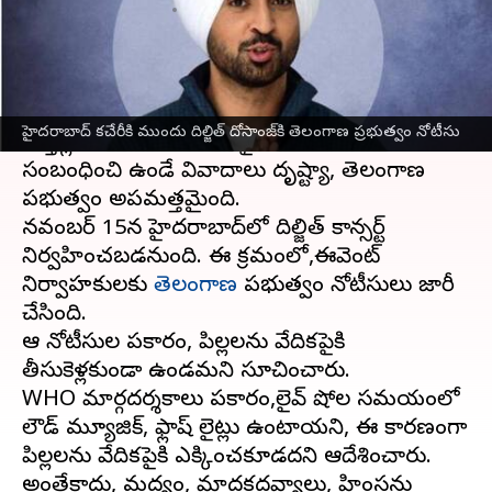
వ్రాసిన వారు
Nov 15, 2024
11:26 am
Sirish Praharaju
ఈ వార్తాకథనం ఏంటి
ప్రముఖ పంజాబీ గాయకుడు దిల్జిత్ దోశాంజ్ మళ్లీ
హైదరాబాద్ కచేరీకి ముందు దిల్జిత్ దోసాంజ్‌కి తెలంగాణ ప్రభుత్వం నోటీసు
వార్తల్లో నిలిచారు.ఆయన లైవ్ షోలతో పాటు వాటికీ
సంబంధించి ఉండే వివాదాలు దృష్ట్యా, తెలంగాణ
ప్రభుత్వం అప్రమత్తమైంది.
నవంబర్ 15న హైదరాబాద్‌లో దిల్జిత్ కాన్సర్ట్
నిర్వహించబడనుంది. ఈ క్రమంలో,ఈవెంట్
నిర్వాహకులకు
తెలంగాణ
ప్రభుత్వం నోటీసులు జారీ
చేసింది.
ఆ నోటీసుల ప్రకారం, పిల్లలను వేదికపైకి
తీసుకెళ్లకుండా ఉండమని సూచించారు.
WHO మార్గదర్శకాలు ప్రకారం,లైవ్ షోల సమయంలో
లౌడ్ మ్యూజిక్, ఫ్లాష్ లైట్లు ఉంటాయని, ఈ కారణంగా
పిల్లలను వేదికపైకి ఎక్కించకూడదని ఆదేశించారు.
అంతేకాదు, మద్యం, మాదకద్రవ్యాలు, హింసను