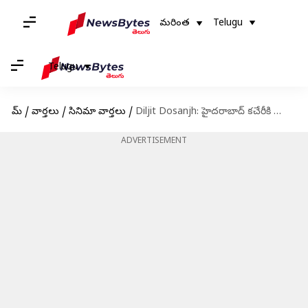
మరింత
Telugu
Telugu
హోమ్
/
వార్తలు
/
సినిమా వార్తలు
/
Diljit Dosanjh: హైదరాబాద్ కచేరీకి ముందు దిల్జిత్ దోసాంజ్‌కి తెలంగాణ ప్రభుత్వం నోటీసు
ADVERTISEMENT