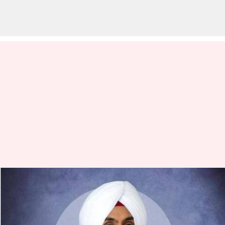
Diljit Dosanjh: హైదరాబాద్ కచేరీకి
ముందు దిల్జిత్ దోసాంజ్‌కి తెలంగాణ
ప్రభుత్వం నోటీసు