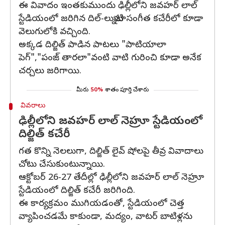
ఈ వివాదం ఇంతకుముందు ఢిల్లీలోని జవహర్ లాల్
స్టేడియంలో జరిగిన దిల్-లుమ్నాటి సంగీత కచేరీలో కూడా
వెలుగులోకి వచ్చింది.
అక్కడ దిల్జిత్ పాడిన పాటలు "పాటియాలా
పెగ్","పంజ్ తారలా"వంటి వాటి గురించి కూడా అనేక
చర్చలు జరిగాయి.
మీరు
50%
శాతం పూర్తి చేశారు
వివరాలు
ఢిల్లీలోని జవహర్ లాల్ నెహ్రూ స్టేడియంలో
దిల్జిత్ కచేరీ
గత కొన్ని నెలలుగా, దిల్జిత్ లైవ్ షోలపై తీవ్ర వివాదాలు
చోటు చేసుకుంటున్నాయి.
ఆక్టోబర్ 26-27 తేదీల్లో ఢిల్లీలోని జవహర్ లాల్ నెహ్రూ
స్టేడియంలో దిల్జిత్ కచేరీ జరిగింది.
ఈ కార్యక్రమం ముగియడంతో, స్టేడియంలో చెత్త
వ్యాపించడమే కాకుండా, మద్యం, వాటర్ బాటిళ్లను