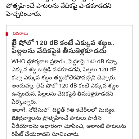
ప్రోత్సహించే పాటలను వేదికపై పాడకూడదని
వివరాలు
లైవ్ షోలో 120 dB కంటే ఎక్కువ శబ్దం..
పిల్లలను వేదికపైకి తీసుకెళ్లకూడదు
WHO మార్గదర్శకాల ప్రకారం, పెద్దలపై 140 dB కన్నా
ఎక్కువ శబ్ద ఒత్తిడి పడకూడదని, పిల్లలు 120 dB
కన్నా ఎక్కువ శబ్దం తట్టుకోలేకపోవచ్చని చెప్పారు.
అందువల్ల, లైవ్ షోలో 120 dB కంటే ఎక్కువ శబ్దం
ఉన్నందున, పిల్లలను వేదికపైకి తీసుకెళ్లకూడదని
పేర్కొన్నారు.
అలాగే, నోటీసులో, దిల్జిత్ గత కచేరీలలో మద్యం,
మాదకద్రవ్యాలను ప్రోత్సహించే పాటలు పాడిన
వీడియోలను ఆధారంగా చూపించి, అలాంటి పాటలను
రిపీట్ చేయరాదని సూచించారు.