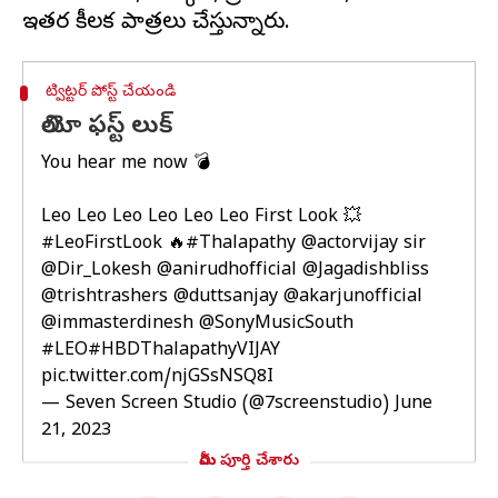
ట్విట్టర్ పోస్ట్ చేయండి
లియో ఫస్ట్ లుక్
You hear me now 💣
Leo Leo Leo Leo Leo Leo First Look 💥
#LeoFirstLook
🔥
#Thalapathy
@actorvijay
sir
@Dir_Lokesh
@anirudhofficial
@Jagadishbliss
@trishtrashers
@duttsanjay
@akarjunofficial
@immasterdinesh
@SonyMusicSouth
#LEO
#HBDThalapathyVIJAY
pic.twitter.com/njGSsNSQ8I
— Seven Screen Studio (@7screenstudio)
June
21, 2023
మీరు పూర్తి చేశారు