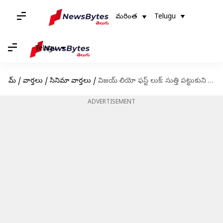
మరింత
Telugu
Telugu
హోమ్
/
వార్తలు
/
సినిమా వార్తలు
/
విజయ్ లియో ఫస్ట్ లుక్: సుత్తి పట్టుకుని విలన్ల మీదకు పరుగెడుతున్న విజయ్
ADVERTISEMENT