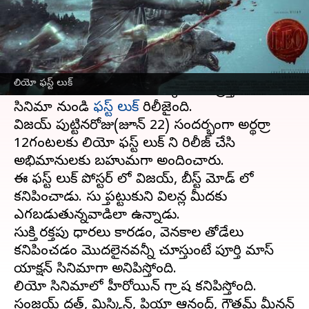
వ్రాసిన వారు
Jun 22, 2023
09:47 am
Sriram Pranateja
ఈ వార్తాకథనం ఏంటి
తలపతి విజయ్ హీరోగా లోకేష్ కనగరాజ్ దర్శకత్వంలో
లియో ఫస్ట్ లుక్
లియో పేరుతో సినిమా తెరకెక్కుతోంది. ప్రస్తుతం ఈ
సినిమా నుండి
ఫస్ట్ లుక్
రిలీజైంది.
విజయ్ పుట్టినరోజు(జూన్ 22) సందర్భంగా అర్థరాత్రి
12గంటలకు లియో ఫస్ట్ లుక్ ని రిలీజ్ చేసి
అభిమానులకు బహుమతిగా అందించారు.
ఈ ఫస్ట్ లుక్ పోస్టర్ లో విజయ్, బీస్ట్ మోడ్ లో
కనిపించాడు. సుత్తి పట్టుకుని విలన్ల మీదకు
ఎగబడుతున్నవాడిలా ఉన్నాడు.
సుత్తికి రక్తపు ధారలు కారడం, వెనకాల తోడేలు
కనిపించడం మొదలైనవన్నీ చూస్తుంటే పూర్తి మాస్
యాక్షన్ సినిమాగా అనిపిస్తోంది.
లియో సినిమాలో హీరోయిన్ గా త్రిష కనిపిస్తోంది.
సంజయ్ దత్, మిస్కిన్, ప్రియా ఆనంద్, గౌతమ్ మీనన్