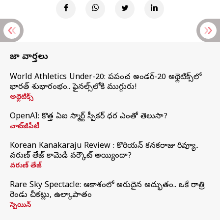
తాజా వార్తలు
World Athletics Under-20: ప్రపంచ అండర్-20 అథ్లెటిక్స్‌లో
భారత్‌ శుభారంభం.. ఫైనల్స్‌లోకి ముగ్గురు!
అథ్లెటిక్స్
OpenAI: కొత్త ఏఐ స్మార్ట్ స్పీకర్ ధర ఎంతో తెలుసా?
చాట్‌జీపీటీ
Korean Kanakaraju Review : కొరియన్ కనకరాజు రివ్యూ..
వరుణ్ తేజ్ కామెడీ వర్కౌట్ అయ్యిందా?
వరుణ్ తేజ్
Rare Sky Spectacle: ఆకాశంలో అరుదైన అద్భుతం.. ఒకే రాత్రి
రెండు చీకట్లు, ఉల్కాపాతం
స్పెయిన్