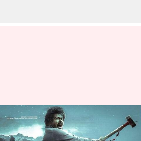
విజయ్ లియో ఫస్ట్ లుక్: సుత్తి
పట్టుకుని విలన్ల మీదకు పరుగెడుతున్న
విజయ్