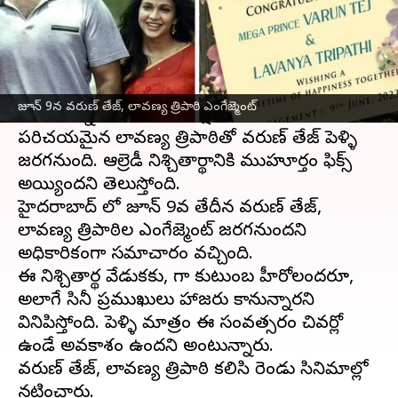
వ్రాసిన వారు
Jun 08, 2023
01:23 pm
Sriram Pranateja
ఈ వార్తాకథనం ఏంటి
మెగా హీరో
వరుణ్ తేజ్
, అతి త్వరలోనే ఓ ఇంటివాడు
జూన్ 9న వరుణ్ తేజ్, లావణ్య త్రిపాఠి ఎంగేజ్మెంట్
కాబోతున్నాడు. అందాల రాక్షసితో హీరోయిన్ గా
పరిచయమైన లావణ్య త్రిపాఠితో వరుణ్ తేజ్ పెళ్ళి
జరగనుంది. ఆల్రెడీ నిశ్చితార్థానికి ముహూర్తం ఫిక్స్
అయ్యిందని తెలుస్తోంది.
హైదరాబాద్ లో జూన్ 9వ తేదీన వరుణ్ తేజ్,
లావణ్య త్రిపాఠిల ఎంగేజ్మెంట్ జరగనుందని
అధికారికంగా సమాచారం వచ్చింది.
ఈ నిశ్చితార్థ వేడుకకు, మెగా కుటుంబ హీరోలందరూ,
అలాగే సినీ ప్రముఖులు హాజరు కానున్నారని
వినిపిస్తోంది. పెళ్ళి మాత్రం ఈ సంవత్సరం చివర్లో
ఉండే అవకాశం ఉందని అంటున్నారు.
వరుణ్ తేజ్, లావణ్య త్రిపాఠి కలిసి రెండు సినిమాల్లో