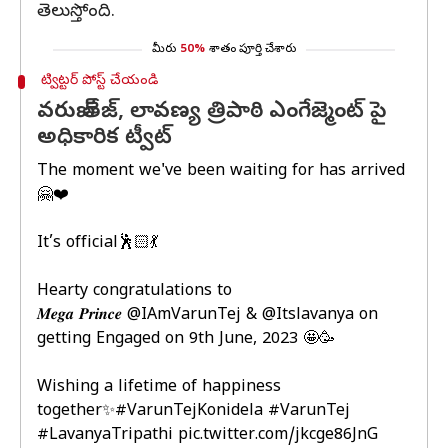
తెలుస్తోంది.
మీరు
50%
శాతం పూర్తి చేశారు
ట్విట్టర్ పోస్ట్ చేయండి
వరుణ్ తేజ్, లావణ్య త్రిపాఠి ఎంగేజ్మెంట్ పై
అధికారిక ట్వీట్
The moment we've been waiting for has arrived
🤗❤️
It’s official🕺🏻💃
Hearty congratulations to
𝑴𝒆𝒈𝒂 𝑷𝒓𝒊𝒏𝒄𝒆
@IAmVarunTej
&
@Itslavanya
on
getting Engaged on 9th June, 2023 🤩🥳
Wishing a lifetime of happiness
together✨
#VarunTejKonidela
#VarunTej
#LavanyaTripathi
pic.twitter.com/jkcge86JnG