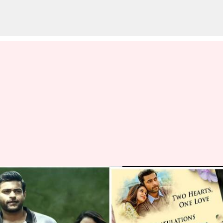
వరుణ్ తేజ్, లావణ్య త్రిపాఠి
ఎంగేజ్మెంట్ డేట్ ఫిక్స్: మెగా ఇంట
మోగనున్న పెళ్ళి బాజాలు