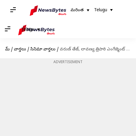
మరింత
Telugu
Telugu
హోమ్
/
వార్తలు
/
సినిమా వార్తలు
/
వరుణ్ తేజ్, లావణ్య త్రిపాఠి ఎంగేజ్మెంట్ డేట్ ఫిక్స్: మెగా ఇంట మోగనున్న పెళ్ళి బాజాలు
ADVERTISEMENT