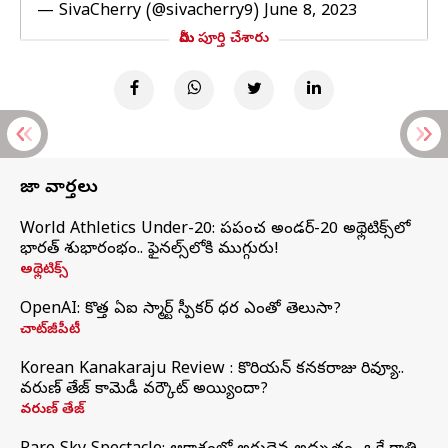
— SivaCherry (@sivacherry9)
June 8, 2023
మీరు పూర్తి చేశారు
తాజా వార్తలు
World Athletics Under-20: ప్రపంచ అండర్-20 అథ్లెటిక్స్‌లో
భారత్‌ శుభారంభం.. ఫైనల్స్‌లోకి ముగ్గురు!
అథ్లెటిక్స్
OpenAI: కొత్త ఏఐ స్మార్ట్ స్పీకర్ ధర ఎంతో తెలుసా?
చాట్‌జీపీటీ
Korean Kanakaraju Review : కొరియన్ కనకరాజు రివ్యూ..
వరుణ్ తేజ్ కామెడీ వర్కౌట్ అయ్యిందా?
వరుణ్ తేజ్