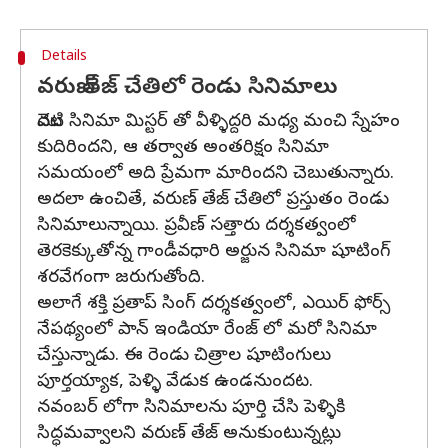
Details
వరుణ్ తేజ్ చేతిలో రెండు సినిమాలు
మొదటి సినిమా మిస్టర్ తో వీళ్ళిద్దరి మధ్య మంచి స్నేహం
కుదిరిందని, ఆ తర్వాత అంతరిక్షం సినిమా
సమయంలో అది ప్రేమగా మారిందని చెబుతున్నారు.
అదలా ఉంచితే, వరుణ్ తేజ్ చేతిలో ప్రస్తుతం రెండు
సినిమాలున్నాయి. ప్రవీణ్ సత్తారు దర్శకత్వంలో
తెరకెక్కుతోన్న గాండీవధారి అర్జున సినిమా షూటింగ్
శరవేగంగా జరుగుతోంది.
అలాగే శక్తి ప్రతాప్ సింగ్ దర్శకత్వంలో, ఎయిర్ ఫోర్స్
నేపథ్యంలో పాన్ ఇండియా రేంజ్ లో మరో సినిమా
చేస్తున్నాడు. ఈ రెండు చిత్రాల షూటింగులు
పూర్తయ్యాక, పెళ్ళి వేడుక ఉండనుందట.
నవంబర్ లోగా సినిమాలను పూర్తి చేసి పెళ్ళికి
సిద్ధమవ్వాలని వరుణ్ తేజ్ అనుకుంటున్నట్లు