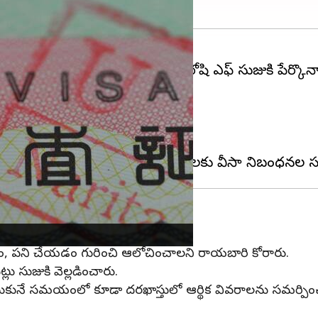
 ఈజీ అని ఆ దేశ రాయబారి హిరోషి ఎఫ్ సుజుకి పేర్కొన్న
షయాలను వెల్లడించారు.
ంచి కూడా ఆయన మాట్లాడారు.
్టపడాల్సిన అవసరం లేదన్నారు.
చని పేర్కొన్నారు.
డం, పని చేయడం గురించి ఆలోచించాలని రాయబారి కోరారు.
ు సుజుకి వెల్లడించారు.
ేసుకునే సమయంలో కూడా దరఖాస్తులో ఆర్థిక వివరాలను సమర్పించడాని