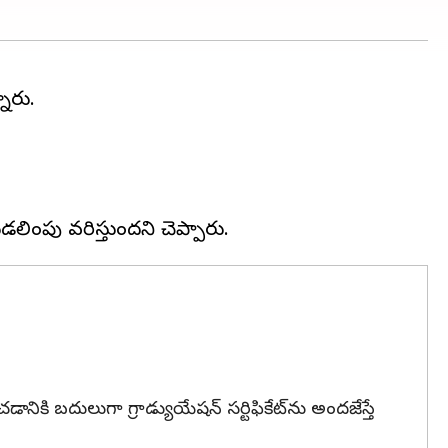
ారు.
కి బదులుగా గ్రాడ్యుయేషన్ సర్టిఫికేట్‌ను అందజేస్తే