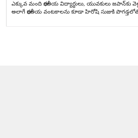
ఎక్కువ మంది భారతీయ విద్యార్థులు, యువకులు జపాన్‌క
అలాగే భారతీయ వంటకాలను కూడా హిరోషి సుజుకి పొగడ్తలోత