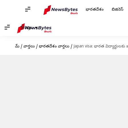
భారతదేశం
బిజినెస్
Telugu
హోమ్
/
వార్తలు
/
భారతదేశం వార్తలు
/
Japan visa: భారత విద్యార్థులకు జ