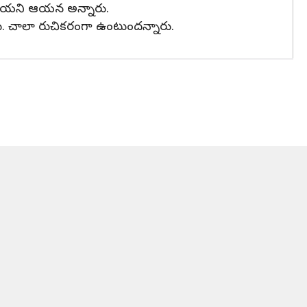
డతాయని ఆయన అన్నారు.
రు. చాలా రుచికరంగా ఉంటుందన్నారు.