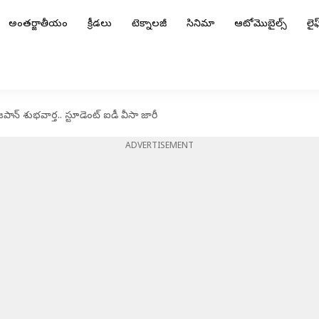
అంతర్జాతీయం
క్రీడలు
టెక్నాలజీ
సినిమా
ఆటోమొబైల్స్
లైఫ్
పాన్ శుభవార్త.. స్టూడెంట్ ఐడీ వీసా జారీ
ADVERTISEMENT