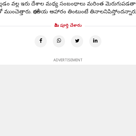
ు వెల్లడం వల్ల ఇరు దేశాల మధ్య సంబంధాలు మరింత మెరుగుప
ో ముంచెత్తారు. భారతీయ ఆహారం తింటుంటే తినాలనిపిస్తోందన్నా
మీరు పూర్తి చేశారు
ADVERTISEMENT