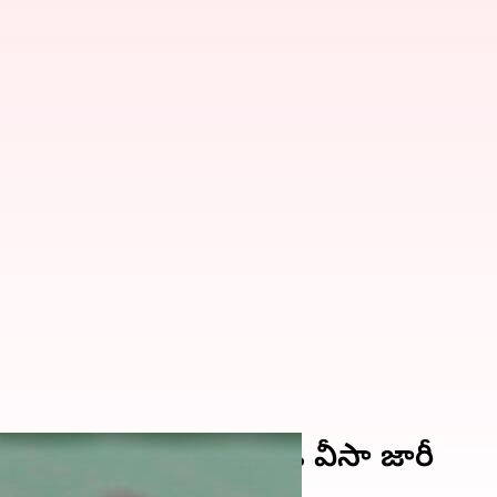
 శుభవార్త.. స్టూడెంట్ ఐడీ వీసా జారీ