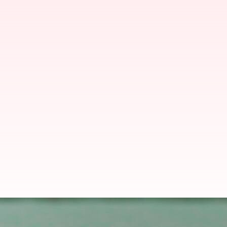
Japan visa: భారత విద్యార్థులకు జపాన్