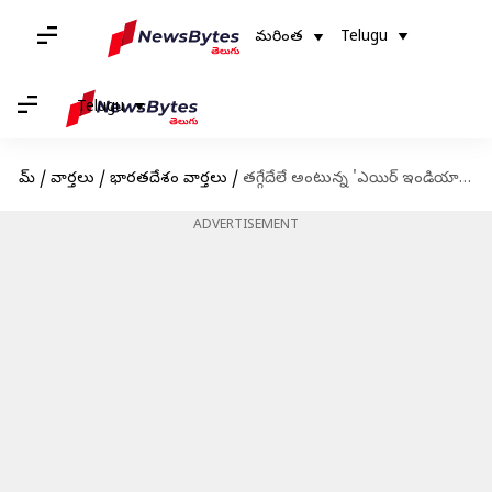
మరింత
Telugu
Telugu
హోమ్
/
వార్తలు
/
భారతదేశం వార్తలు
/
తగ్గేదేలే అంటున్న 'ఎయిర్ ఇండియా'; ఏకంగా 840 విమానాల కోనుగోలుకు 'టాటా' ప్లాన్
ADVERTISEMENT