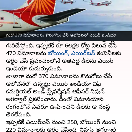
వ్రాసిన వారు
Feb 16, 2023
05:10 pm
Stalin
ఈ వార్తాకథనం ఏంటి
టాటా గ్రూప్ యాజమాన్యంలోని
ఎయిర్ ఇండియా
మరో 370 విమానాలను కొనుగోలు చేసే ఆలోచనలో ఎయిర్ ఇండియా
విమానాల కొనుగోళ్లలో ప్రపంచదేశాలను ఆశ్చర్యానికి
గురిచేస్తోంది. ఇప్పటికే రూ.6లక్షల కోట్ల విలువ చేసే
470 విమానాలను
బోయింగ్, ఎయిర్‌బస్‌
కంపెనీలకు
ఆర్డర్‌ చేసి ప్రపంచంలోనే అతిపెద్ద డీల్‌ను ఎయిర్
ఇండియా కుదుర్చుకుంది.
తాజాగా మరో 370 విమానాలను కొనుగోలు చేసే
ఆలోచనలో ఉన్నట్లు ఎయిర్ ఇండియా చీఫ్
కమర్షియల్ అండ్ ట్రాన్స్‌ఫర్మేషన్ ఆఫీసర్ నిపున్
అగర్వాల్ ప్రకటించారు. దీంతో విమానయాన
రంగంలోనే ఎవరూ ఊహించని డీల్‌కు ఆ సంస్థ
తెరలేపింది.
ఇప్పటికే ఎయిర్‌బస్ నుంచి 250, బోయింగ్ నుంచి
220 విమానాలకు ఆర్డర్ చేసింది. నిపున్ ఆగర్వాల్