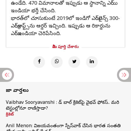
ఉండేది. 470 విమానాలతో ఇప్పుడు ఆ స్థానాన్ని ఎయిర్
ఇండియా భర్తీ చేసింది.
భారత్‌లో చూసుకుంటే 2019లో ఇండిగో ఎయిర్‌లైన్స్ 300-
ఎయిర్‌క్రాఫ్ట్స్‌ను ఆర్డర్ ఇచ్చింది. ఇప్పుడు ఆ రికార్డును
ఎయిర్‌ఇండియా చెరిపేసింది.
మీరు పూర్తి చేశారు
తాజా వార్తలు
Vaibhav Sooryavanshi : రెడ్ బాల్ క్రికెట్‌పై వైభవ్ ఫోకస్.. మరి
టెస్టుల్లోనూ రాణిస్తాడా?
క్రికెట్
Anil Menon: విజయవంతంగా స్పేస్‌వాక్‌ చేసిన భారత సంతతి