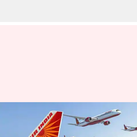
తగ్గేదేలే అంటున్న 'ఎయిర్ ఇండియా';
ఏకంగా 840 విమానాల కోనుగోలుకు
'టాటా' ప్లాన్