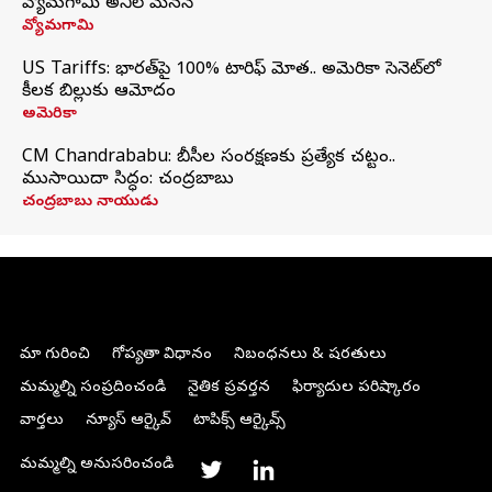
వ్యోమగామి అనిల్‌ మేనన్
వ్యోమగామి
US Tariffs: భారత్‌పై 100% టారిఫ్‌ మోత.. అమెరికా సెనెట్‌లో
కీలక బిల్లుకు ఆమోదం
అమెరికా
CM Chandrababu: బీసీల సంరక్షణకు ప్రత్యేక చట్టం..
ముసాయిదా సిద్ధం: చంద్రబాబు
చంద్రబాబు నాయుడు
మా గురించి
గోప్యతా విధానం
నిబంధనలు & షరతులు
మమ్మల్ని సంప్రదించండి
నైతిక ప్రవర్తన
ఫిర్యాదుల పరిష్కారం
వార్తలు
న్యూస్ ఆర్కైవ్
టాపిక్స్ ఆర్కైవ్స్
మమ్మల్ని అనుసరించండి