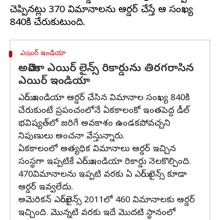
చెప్పినట్లు 370 విమానాలను ఆర్డర్ చేస్తే ఆ సంఖ్య
ఎయిర్ ఇండియా
అమెరికా ఎయిర్ లైన్స్ రికార్డును తిరగరాసిన
ఎయిర్ ఇండియా
ఎయిర్ ఇండియా ఆర్డర్ చేసిన విమానాల సంఖ్య 840కి
చేరుకుంటే ప్రపంచంలోనే ఏకకాలంకో ఇంతపెద్ద డీల్
భవిష్యత్‌లో జరిగే అవకాశం ఉండకపోవచ్చని
నిపుణులు అంచనా వేస్తున్నారు.
ఏకకాలంలో అత్యధిక విమానాలు ఆర్డర్ ఇచ్చిన
సంస్థగా ఇప్పటికే ఎయిర్ ఇండియా రికార్డు నెలకొల్పింది.
470విమానాలను ఇప్పటి వరకు ఏ ఎయిర్ లైన్స్ కూడా
ఆర్డర్ ఇవ్వలేదు.
అమెరికన్ ఎయిర్‌లైన్స్ 2011లో 460 విమానాలకు ఆర్డర్
ఇచ్చింది. మొన్నటి వరకు ఇదే మొదటి స్థానంలో