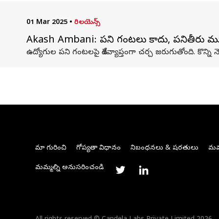
01 Mar 2025
•
రిలయెన్స్
Akash Ambani: పని గంటలు కాదు, పనితీరు ముఖ్
ఉద్యోగుల పని గంటలపై దేశవ్యాప్తంగా చర్చ జరుగుతోంది. కొన్న
మా గురించి
గోప్యతా విధానం
నిబంధనలు & షరతులు
మమ్
మమ్మల్ని అనుసరించండి