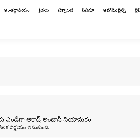
అంతర్జాతీయం
క్రీడలు
టెక్నాలజీ
సినిమా
ఆటోమొబైల్స్
లైఫ్
్‌కు ఎండీగా ఆకాష్ అంబానీ నియామకం
్ కీలక నిర్ణయం తీసుకుంది.