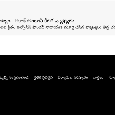
యం.. ఆకాశ్ అంబానీ కీలక వ్యాఖ్యలు!
ి నెలల క్రితం ఇన్ఫోసిస్ ఫౌండర్ నారాయణ మూర్తి చేసిన వ్యాఖ్యలు తీవ్
మల్ని సంప్రదించండి
నైతిక ప్రవర్తన
ఫిర్యాదుల పరిష్కారం
వార్తలు
న్యూ