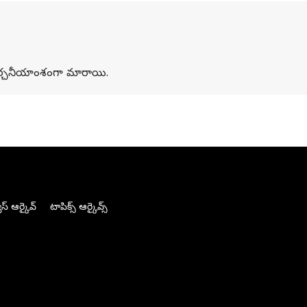
ర చర్చనీయాంశంగా మారాయి.
స్ ఆర్కైవ్
టాపిక్స్ ఆర్కైవ్స్