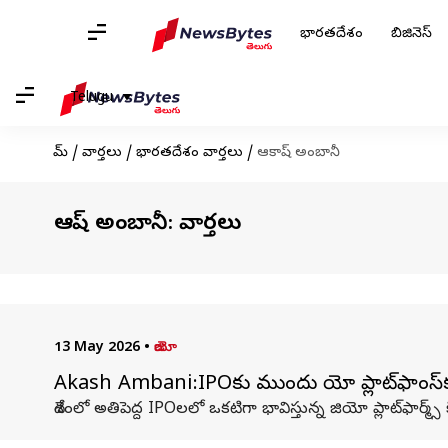
భారతదేశం
బిజినెస్
Telugu
హోమ్
/
వార్తలు
/
భారతదేశం వార్తలు
/
ఆకాష్ అంబానీ
ఆకాష్ అంబానీ: వార్తలు
13 May 2026
•
జియో
Akash Ambani:IPOకు ముందు జియో ప్లాట్‌ఫాంస
దేశంలో అతిపెద్ద IPOలలో ఒకటిగా భావిస్తున్న జియో ప్లాట్‌ఫార్మ్స