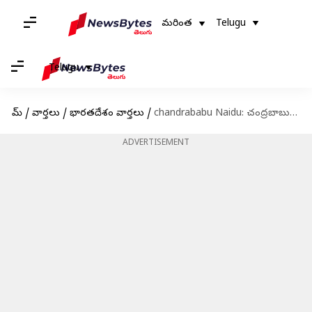
మరింత
Telugu
Telugu
హోమ్
/
వార్తలు
/
భారతదేశం వార్తలు
/
chandrababu Naidu: చంద్రబాబు ముందస్తు బెయిల్‌పై ఏపీ సర్కార్‌కు సుప్రీంకోర్టులో ఎదురుదెబ్బ
ADVERTISEMENT