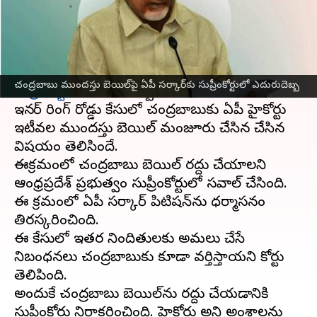
వ్రాసిన వారు
Jan 29, 2024
03:27 pm
Stalin
ఈ వార్తాకథనం ఏంటి
ఇన్నర్ రింగ్ రోడ్డు కేసులో
ఆంధ్రప్రదేశ్
ప్రభుత్వానికి
చంద్రబాబు ముందస్తు బెయిల్‌పై ఏపీ సర్కార్‌కు సుప్రీంకోర్టులో ఎదురుదెబ్బ
సుప్రీంకోర్టు
లో ఎదురుదెబ్బ తగిలింది.
ఇన్నర్ రింగ్ రోడ్డు కేసులో చంద్రబాబుకు ఏపీ హైకోర్టు
ఇటీవల ముందస్తు బెయిల్ మంజూరు చేసిన చేసిన
విషయం తెలిసిందే.
ఈక్రమంలో చంద్రబాబు బెయిల్ రద్దు చేయాలని
ఆంధ్రప్రదేశ్ ప్రభుత్వం సుప్రీంకోర్టులో సవాల్ చేసింది.
ఈ క్రమంలో ఏపీ సర్కార్ పిటిషన్‌ను ధర్మాసనం
తిరస్కరించింది.
ఈ కేసులో ఇతర నిందితులకు అమలు చేసే
నిబంధనలు చంద్రబాబుకు కూడా వర్తిస్తాయని కోర్టు
తెలిపింది.
అందుకే చంద్రబాబు బెయిల్‌ను రద్దు చేయడానికి
సుప్రీంకోర్టు నిరాకరించింది. హైకోర్టు అన్ని అంశాల‌ను