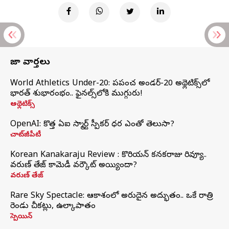
తాజా వార్తలు
World Athletics Under-20: ప్రపంచ అండర్-20 అథ్లెటిక్స్‌లో
భారత్‌ శుభారంభం.. ఫైనల్స్‌లోకి ముగ్గురు!
అథ్లెటిక్స్
OpenAI: కొత్త ఏఐ స్మార్ట్ స్పీకర్ ధర ఎంతో తెలుసా?
చాట్‌జీపీటీ
Korean Kanakaraju Review : కొరియన్ కనకరాజు రివ్యూ..
వరుణ్ తేజ్ కామెడీ వర్కౌట్ అయ్యిందా?
వరుణ్ తేజ్
Rare Sky Spectacle: ఆకాశంలో అరుదైన అద్భుతం.. ఒకే రాత్రి
రెండు చీకట్లు, ఉల్కాపాతం
స్పెయిన్