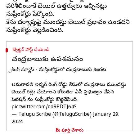
పరిశీలించాకే బెయిల్ ఉత్త‌ర్వులు ఇచ్చినట్లు
సుప్రీంకోర్టు పేర్కొంది.
కేసు ద‌ర్యాప్తుపై ముంద‌స్తు బెయిల్ ప్ర‌భావం ఉండదని
ట్విట్టర్ పోస్ట్ చేయండి
చంద్రబాబుకు ఉపశమనం
బ్రేకింగ్ న్యూస్ - సుప్రీంకోర్టులో చంద్రబాబుకు ఊరట
అమరావతి ఇన్నర్ రింగ్ రోడ్డు కేసులో చంద్రబాబు ముందస్తు
బెయిల్ రద్దు చేయాలని కోరుతూ ఏపీ ప్రభుత్వం వేసిన
పిటిషన్ ను సుప్రీంకోర్టు కొట్టివేసింది.
pic.twitter.com/odRPDTJ64S
— Telugu Scribe (@TeluguScribe)
January 29,
2024
మీరు పూర్తి చేశారు