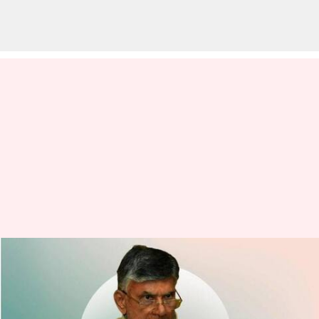
chandrababu Naidu: చంద్రబాబు
ముందస్తు బెయిల్‌పై ఏపీ సర్కార్‌కు
సుప్రీంకోర్టులో ఎదురుదెబ్బ