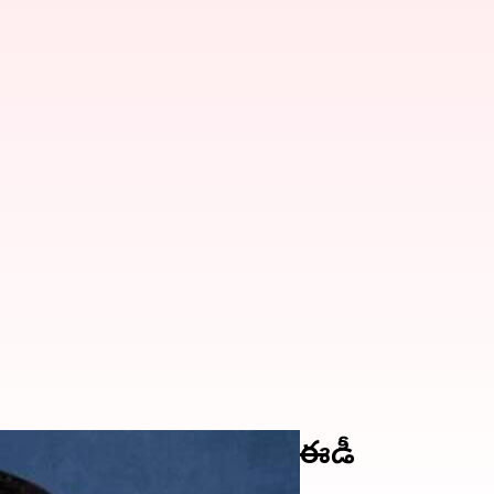
జ్రీవాల్‌కు సమన్లు పంపిన ఈడీ