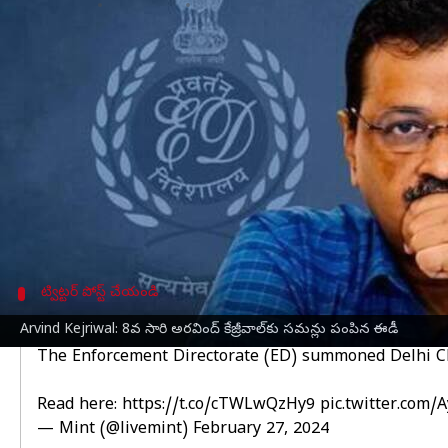
వ్రాసిన వారు
Feb 27, 2024
02:58 pm
Stalin
ఈ వార్తాకథనం ఏంటి
దిల్లీ ఎక్సైజ్ పాలసీ కేసులో ఆప్ జాతీయ సమన్వయకర్త,
చేసింది.
తాజా సమన్లతో అరవింద్ కేజ్రీవాల్‌కు ఈడీ ఇప్పటి వరకు ఎన
ఇది వరకు ఈడీ ఏడు సార్లు సమన్లు జారీ చేయగా.. కేజ్రీ
ఈ వ్యవహారం కోర్టులో ఉన్నందున కేజ్రీవాల్ విచారణకు హా
ట్విట్టర్ పోస్ట్ చేయండి
మార్చి 4న విచారణకు పిలిచిన ఈడీ
Arvind Kejriwal: 8వ సారి అరవింద్ కేజ్రీవాల్‌కు సమన్లు పంపిన ఈడీ
The Enforcement Directorate (ED) summoned Delhi Chie
Read here:
https://t.co/cTWLwQzHy9
pic.twitter.com
— Mint (@livemint)
February 27, 2024