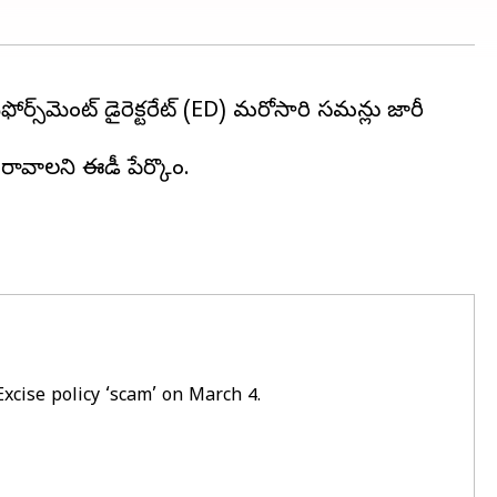
ర్స్‌మెంట్ డైరెక్టరేట్ (ED) మరోసారి సమన్లు జారీ
రావాలని ఈడీ పేర్కొంది.
xcise policy ‘scam’ on March 4.