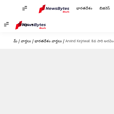
భారతదేశం
బిజినెస్
Telugu
హోమ్
/
వార్తలు
/
భారతదేశం వార్తలు
/
Arvind Kejriwal: 8వ సారి అరవింద