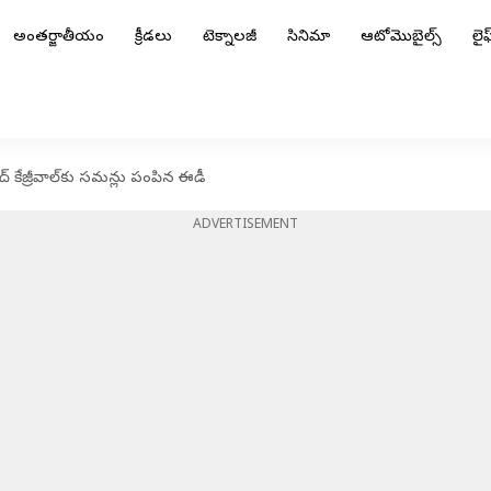
అంతర్జాతీయం
క్రీడలు
టెక్నాలజీ
సినిమా
ఆటోమొబైల్స్
లైఫ్
్ కేజ్రీవాల్‌కు సమన్లు పంపిన ఈడీ
ADVERTISEMENT