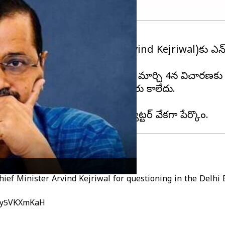
 ముఖ్యమంత్రి
అరవింద్ కేజ్రీవాల్‌
(Arvind Kejriwal)కు ఎన్‌ఫో
ిమిది సార్లు నోటీసులు జారీ చేసింది. మార్చి 4న విచారణకు 
వాల్ ఒక్కసారి కూడా విచారణకు హాజరు కాలేదు.
జరు కాబోరని ఆప్ పేర్కొంది.
f Minister Arvind Kejriwal for questioning in the Delhi E
/Ay5VKXmKaH