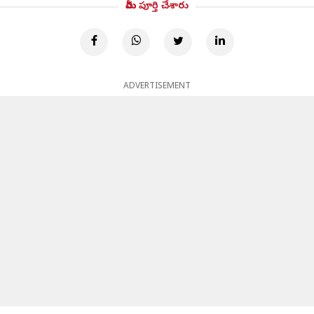
మీరు పూర్తి చేశారు
ADVERTISEMENT