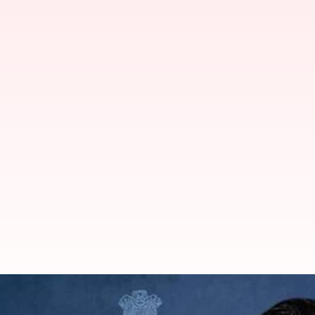
Arvind Kejriwal: 8వ సారి అరవింద్ కే