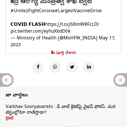
కేంద్ర ఆరోగ్య మంత్రిత్వ శాఖ ట్వీట్
#Unite2FightCorona
#LargestVaccineDrive
𝗖𝗢𝗩𝗜𝗗 𝗙𝗟𝗔𝗦𝗛
https://t.co/bBmWRFcLDl
pic.twitter.com/eyhuXbdD0k
— Ministry of Health (@MoHFW_INDIA)
May 17,
2023
మీరు పూర్తి చేశారు
తాజా వార్తలు
Vaibhav Sooryavanshi : రెడ్ బాల్ క్రికెట్‌పై వైభవ్ ఫోకస్.. మరి
టెస్టుల్లోనూ రాణిస్తాడా?
క్రికెట్