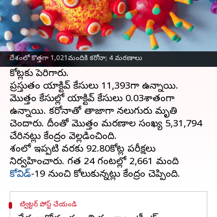
ఈ వార్తాకథనం ఏంటి
దేశంలో గత 24 గంటల్లో 1,021
కరోనా కొత్త కేసులు
నమోదైనట్లు కేంద్ర ఆరోగ్య మంత్రిత్వ శాఖ బుధవారం
దేశంలో కొత్తగా 1,021మందికి కరోనా; 4 మరణాలు
తెలిపింది. తాజా కేసులతో మొత్తం బాధితులు 4.49
కోట్లకు పెరిగారు.
ప్రస్తుతం యాక్టివ్ కేసులు 11,393గా ఉన్నాయి.
మొత్తం కేసుల్లో యాక్టివ్ కేసులు 0.03శాతంగా
ఉన్నాయి. కరోనాతో తాజాగా నలుగురు మృతి
చెందారు. దీంతో మొత్తం మరణాల సంఖ్య 5,31,794
చేరినట్లు కేంద్రం వెల్లడించింది.
దేశంలో ఇప్పటి వరకు 92.80కోట్ల పరీక్షలు
నిర్వహించారు. గత 24 గంటల్లో 2,661 మంది
కోవిడ్
ట్విట్టర్ పోస్ట్ చేయండి