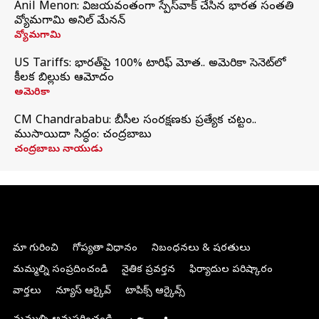
Anil Menon: విజయవంతంగా స్పేస్‌వాక్‌ చేసిన భారత సంతతి
వ్యోమగామి అనిల్‌ మేనన్
వ్యోమగామి
US Tariffs: భారత్‌పై 100% టారిఫ్‌ మోత.. అమెరికా సెనెట్‌లో
కీలక బిల్లుకు ఆమోదం
అమెరికా
CM Chandrababu: బీసీల సంరక్షణకు ప్రత్యేక చట్టం..
ముసాయిదా సిద్ధం: చంద్రబాబు
చంద్రబాబు నాయుడు
మా గురించి
గోప్యతా విధానం
నిబంధనలు & షరతులు
మమ్మల్ని సంప్రదించండి
నైతిక ప్రవర్తన
ఫిర్యాదుల పరిష్కారం
వార్తలు
న్యూస్ ఆర్కైవ్
టాపిక్స్ ఆర్కైవ్స్