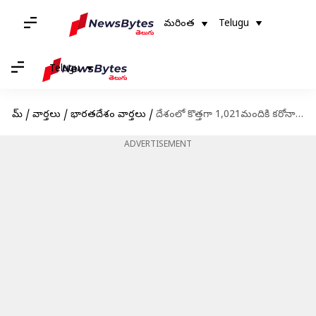
మరింత
Telugu
Telugu
హోమ్
/
వార్తలు
/
భారతదేశం వార్తలు
/
దేశంలో కొత్తగా 1,021మందికి కరోనా; 4 మరణాలు
ADVERTISEMENT