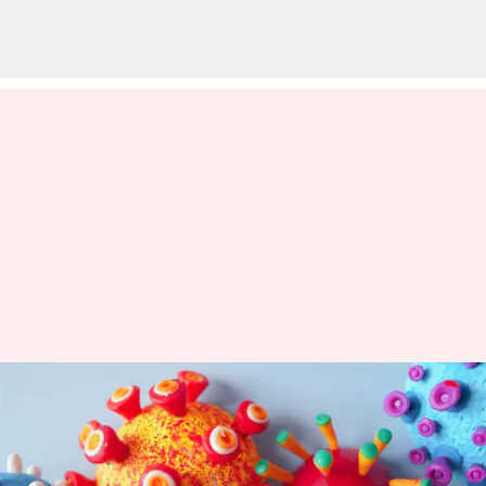
దేశంలో కొత్తగా 1,021మందికి కరోనా;
4 మరణాలు
వ్రాసిన వారు
May 17, 2023
12:45 pm
Stalin