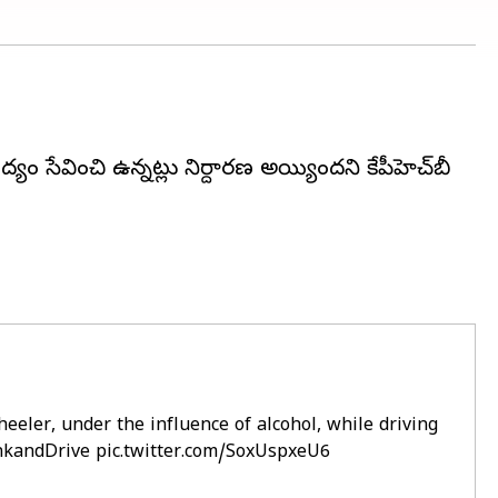
ద్యం సేవించి ఉన్నట్లు నిర్దారణ అయ్యిందని కేపీహెచ్‌బీ
eler, under the influence of alcohol, while driving
kandDrive
pic.twitter.com/SoxUspxeU6