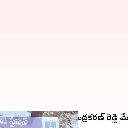
బీభత్సం సృష్టించిన ఇంద్రకరణ్ రెడ్డి మ