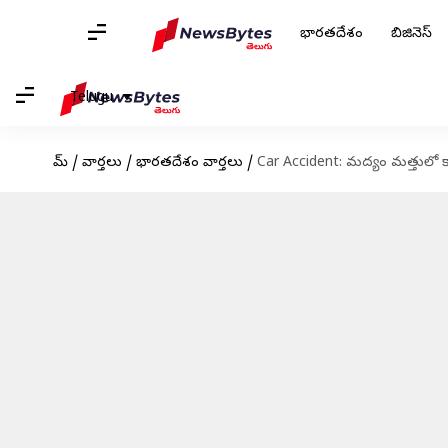
భారతదేశం
బిజినెస్
Telugu
హోమ్
/
వార్తలు
/
భారతదేశం వార్తలు
/
Car Accident: మద్యం మత్తులో కార