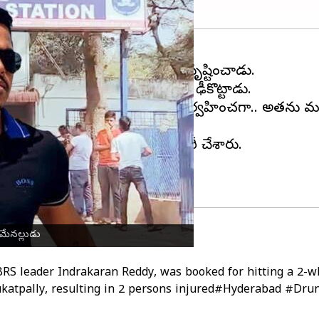
డి మద్యం మత్తులో కారుతో బీభత్సం సృష్టించాడు.
ీపంలో హై స్పీడులో కారుతో బైక్‌ను ఢీకొట్టాడు.
రాజ్‌రెడ్డికి బ్రీత్ ఎనలైజర్ పరీక్ష నిర్వహించగా.. అతను మ
 చేసిన పోలీసులు నోటీసులు జారీ చేశారు.
ద్దరు స్నేహితులు ఉన్నారు.
 మేనల్లుడు
BRS
leader Indrakaran Reddy, was booked for hitting a 2-whe
katpally
, resulting in 2 persons injured
#Hyderabad
#Drun