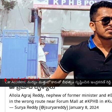
వ్రాసిన వారు
Jan 08, 2024
01:34 pm
Stalin
ఈ వార్తాకథనం ఏంటి
మాజీమంత్రి
అల్లోల ఇంద్రకరణ్‌ రెడ్డి
మేనల్లుడు అగ్రరాజ్‌రెడ్
ఆదివారం తెల్లవారుజామున కేపీహెచ్‌బీ వద్ద ఫోరం మాల్‌ సమ
ఈ ప్రమాదంలో ఇద్దరు తీవ్రంగా గాయపడ్డారు. ఈ క్రమంలో అగ్ర
పోలీస్ స్టేషన్ ఎస్‌హెచ్‌ఓ సీహెచ్ వెంకన్న తెలిపారు.
మద్యం తాగి వాహనం నడిపినందుకు అతడిపై కేసు నమోదు
అగ్రరాజ్ కారు నడుపుతున్న సమయంలో అందులో అతని ఇ
ట్విట్టర్ పోస్ట్ చేయండి
Car Accident: మద్యం మత్తులో కారుతో బీభత్సం సృష్టించిన ఇంద్రకరణ్ రెడ్డి
కారు ప్రమాద దృశ్యాలు
Allola Agraj Reddy, nephew of former minister and
#
in the wrong route near Forum Mall at
#KPHB
in
#Ku
— Surya Reddy (@jsuryareddy)
January 8, 2024