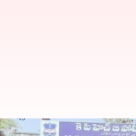
Car Accident: మద్యం మత్తులో కారుతో 