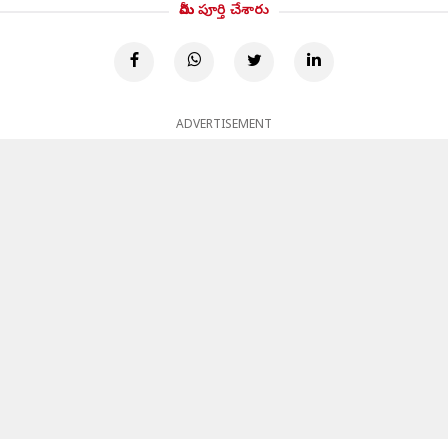
మీరు పూర్తి చేశారు
ADVERTISEMENT