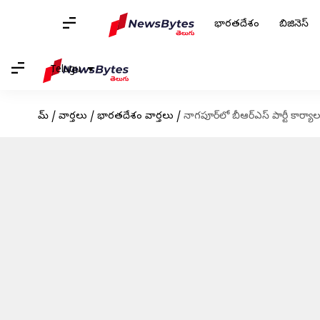
భారతదేశం
బిజినెస్
Telugu
హోమ్
/
వార్తలు
/
భారతదేశం వార్తలు
/
నాగ‌పూర్‌లో బీఆర్‌ఎస్ పార్టీ కార్య