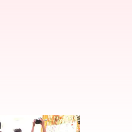
్ని ప్రారంభించిన కేసీఆర్