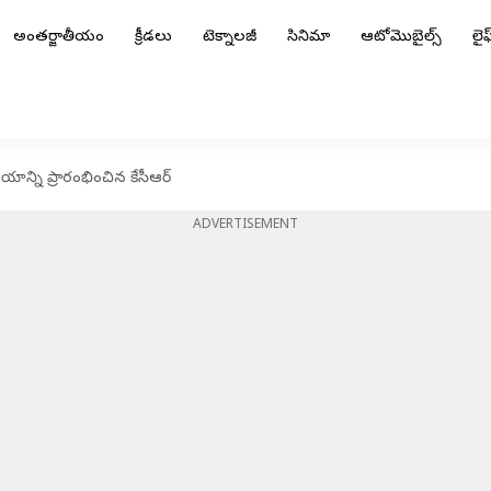
అంతర్జాతీయం
క్రీడలు
టెక్నాలజీ
సినిమా
ఆటోమొబైల్స్
లైఫ్
ాలయాన్ని ప్రారంభించిన కేసీఆర్
ADVERTISEMENT