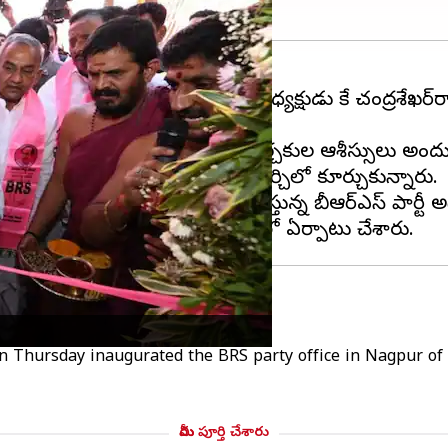
్ని గురువారం భారత రాష్ట్ర సమితి అధ్యక్షుడు కే చంద్రశేఖర
 కార్యక్రమంలో కేసీఆర్ పాల్గొని అర్చకుల ఆశీస్సులు అందు
్‌ కార్యాలయంలో కేసీఆర్‌ సమక్షంలో కుర్చిలో కూర్చుకున్నారు.
ో గుర్తింపు తెచ్చుకునేందుకు కృషి చేస్తున్న బీఆర్‌ఎస్‌ పార
n Thursday inaugurated the BRS party office in Nagpur of M
మీరు పూర్తి చేశారు