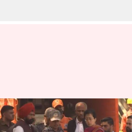
Delhi: బోరు‌ బావిలో పడి 30ఏళ్ల
యువకుడు మృతి
వ్రాసిన వారు
Mar 10, 2024
04:44 pm
Stalin