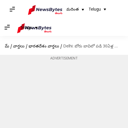
మరింత
Telugu
Telugu
హోమ్
/
వార్తలు
/
భారతదేశం వార్తలు
/
Delhi: బోరు‌ బావిలో పడి 30ఏళ్ల యువకుడు మృతి
ADVERTISEMENT