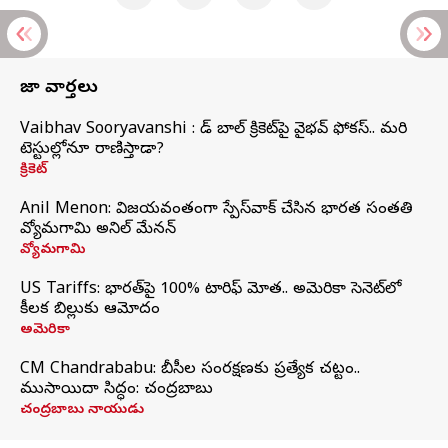
తాజా వార్తలు
Vaibhav Sooryavanshi : రెడ్ బాల్ క్రికెట్‌పై వైభవ్ ఫోకస్.. మరి
టెస్టుల్లోనూ రాణిస్తాడా?
క్రికెట్
Anil Menon: విజయవంతంగా స్పేస్‌వాక్‌ చేసిన భారత సంతతి
వ్యోమగామి అనిల్‌ మేనన్
వ్యోమగామి
US Tariffs: భారత్‌పై 100% టారిఫ్‌ మోత.. అమెరికా సెనెట్‌లో
కీలక బిల్లుకు ఆమోదం
అమెరికా
CM Chandrababu: బీసీల సంరక్షణకు ప్రత్యేక చట్టం..
ముసాయిదా సిద్ధం: చంద్రబాబు
చంద్రబాబు నాయుడు