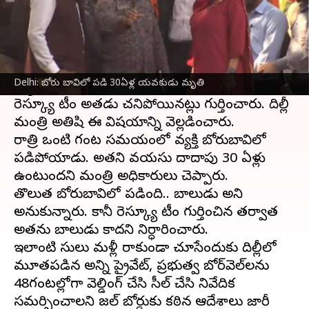
ఈ వార్తాకథనం ఏంటి
కేషోపూర్‌లోని
దిల్లీ
జల్ బోర్డు(డీజేబీ) వాటర్ ట్రీట్‌మెంట్
ప్లాంట్‌లో 40 అడుగుల బోరుబావిలో పడిన వ్యక్తి
Delhi: బోరు‌ బావిలో పడి 30ఏళ్ల యవకుడు మృతి
మృతి చెందాడు.
రెస్క్యూ టీం అతడు చనిపోయినట్లు గుర్తించారు. దిల్లీ
మంత్రి అతిషి ఈ విషయాన్ని వెల్లడించారు.
రాత్రి ఒంటి గంట సమయంలో వ్యక్తి బోరుబావిలో
పడిపోయాడు. అతని వయసు దాదాపు 30 ఏళ్లు
ఉంటుందని మంత్రి అధికారులు చెప్పారు.
తొలుత బోరుబావిలో పడింది.. బాలుడు అని
అనుకున్నారు. కానీ రెస్క్యూ టీం గుర్తించిన తర్వాత
అతను బాలుడు కాదని నిర్ధారించారు.
ఇలాంటి కేసులు మళ్లీ రాకుండా చూసేందుకు దిల్లీలో
మూతపడిన అన్ని ప్రైవేట్, ప్రభుత్వ బోర్‌వెల్‌లను
48గంటల్లోగా వెల్డింగ్ చేసి సీల్ చేసి నివేదిక
సమర్పించాలని జల్ బోర్డుకు కఠిన ఆదేశాలు జారీ