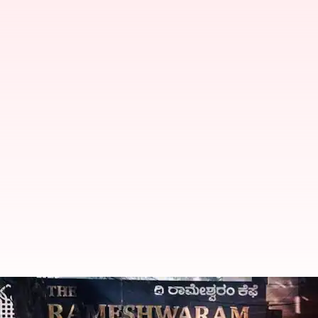
Rameshwaram Cafe Blast: రామేశ్వరం 