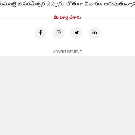
క హోంమంత్రి జి.పరమేశ్వర చెప్పారు. లోతుగా విచారణ జరుపుతున్నామన
మీరు పూర్తి చేశారు
ADVERTISEMENT