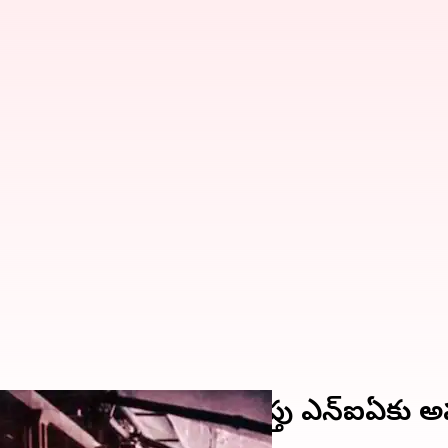
కేఫ్‌ పేలుడు కేసు దర్యాప్తు ఎన్‌ఐఏకు 