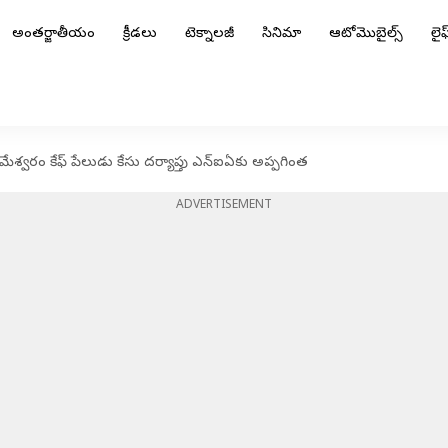
అంతర్జాతీయం
క్రీడలు
టెక్నాలజీ
సినిమా
ఆటోమొబైల్స్
లైఫ్
వరం కేఫ్‌ పేలుడు కేసు దర్యాప్తు ఎన్‌ఐఏకు అప్పగింత
ADVERTISEMENT