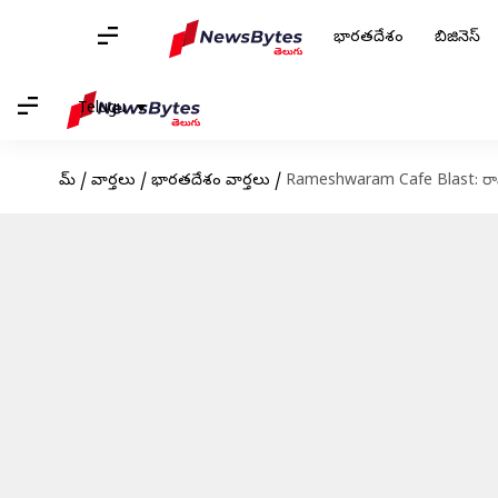
భారతదేశం
బిజినెస్
Telugu
హోమ్
/
వార్తలు
/
భారతదేశం వార్తలు
/
Rameshwaram Cafe Blast: రామేశ్