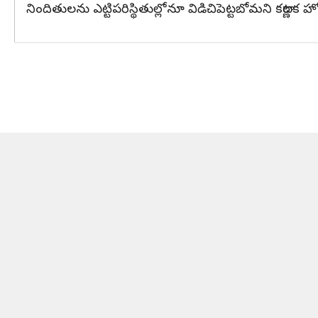
నిందితులను ఎట్టిపరిస్థితుల్లోనూ విడిచిపెట్టబోమని కర్ణాట