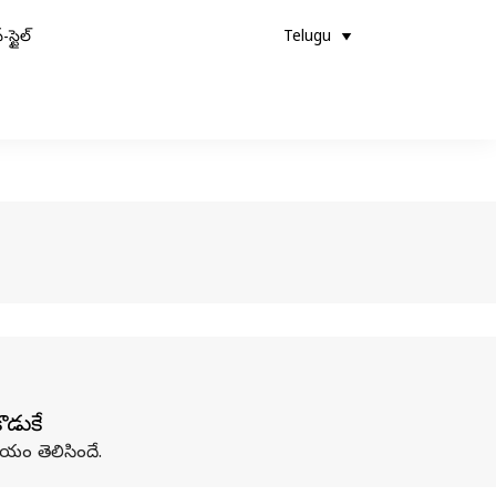
-స్టైల్
Telugu
ొడుకే
షయం తెలిసిందే.