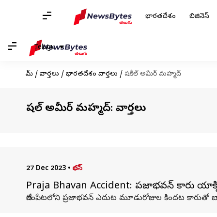
భారతదేశం
బిజినెస్
Telugu
హోమ్
/
వార్తలు
/
భారతదేశం వార్తలు
/
షకీల్ అమీర్ మహ్మద్
షకీల్ అమీర్ మహ్మద్: వార్తలు
27 Dec 2023
•
బోధన్
Praja Bhavan Accident: ప్రజాభవన్‌ కారు యాక్సిడ
బేగంపేటలోని ప్రజాభవన్‌ ఎదుట మూడురోజుల కిందట కారుతో బారిక