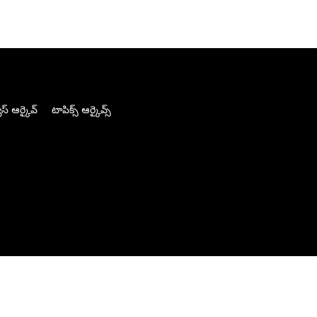
స్ ఆర్కైవ్
టాపిక్స్ ఆర్కైవ్స్