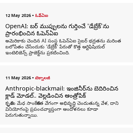
12 May 2026
•
ఓపెన్ఏఐ
OpenAI: సైబర్‌ ముప్పులను గుర్తించే 'డేబ్రేక్'ను
ప్రారంభించిన ఓపెన్‌ఏఐ
అమెరికాకు చెందిన AI సంస్థ ఓపెన్‌ఏఐ సైబర్‌ భద్రతను మరింత
బలోపేతం చేసేందుకు 'డేబ్రేక్' పేరుతో కొత్త ఆర్టిఫిషియల్‌
ఇంటెలిజెన్స్‌ ప్రాజెక్ట్‌ను ప్రకటించింది.
11 May 2026
•
టెక్నాలజీ
Anthropic-blackmail: ఇంజినీర్‌ను బెదిరించిన
క్లాడ్‌ మోడల్‌.. వెల్లడించిన ఆంత్రోపిక్
కృత్రిమ మేధ సాంకేతికత వేగంగా అభివృద్ధి చెందుతున్న వేళ, దాని
వినియోగంపై ప్రపంచవ్యాప్తంగా ఆందోళనలు కూడా
పెరుగుతున్నాయి.