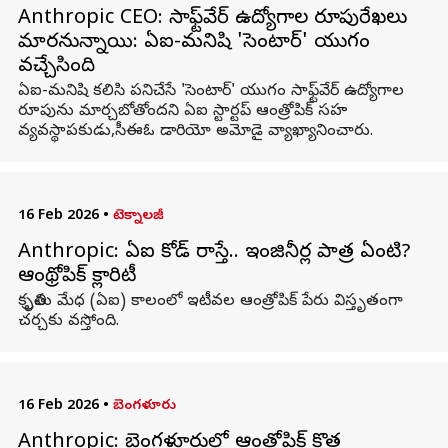
Anthropic CEO: సాఫ్ట్‌వేర్ ఉద్యోగాల రూపురేఖలు
మారనున్నాయి: ఏఐ-మనిషి 'సెంటార్' యుగం
వచ్చేసింది
ఏఐ-మనిషి కలిసి పనిచేసే 'సెంటార్' యుగం సాఫ్ట్‌వేర్ ఉద్యోగాల
రూపును మార్చబోతోందని ఏఐ స్టార్టప్ ఆంత్రోపిక్ సహ
వ్యవస్థాపకుడు,సీఈఓ డారియో అమోడై వ్యాఖ్యానించారు.
16 Feb 2026
•
టెక్నాలజీ
Anthropic: ఏఐ కోడ్ రాస్తే.. ఇంజినీర్ల పాత్ర ఏంటి?
ఆంథ్రోపిక్ క్లారిటీ
కృత్రిమ మేధ (ఏఐ) కాలంలో ఇటీవల ఆంత్రోపిక్ పేరు విస్తృతంగా
చర్చకు వస్తోంది.
16 Feb 2026
•
బెంగళూరు
Anthropic: బెంగళూరులో ఆంత్రోపిక్ కొత్త