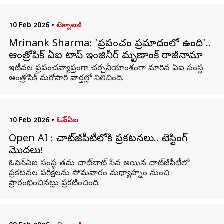
10 Feb 2026
•
టెక్నాలజీ
Mrinank Sharma: 'ప్రపంచం ప్రమాదంలో ఉంది'..
ఆంత్రోపిక్ ఏఐ టాప్ ఇంజినీర్ మృణాంక్ రాజీనామా
ఇటీవల ప్రపంచవ్యాప్తంగా చర్చనీయాంశంగా మారిన ఏఐ సంస్థ
ఆంత్రోపిక్ మరోసారి వార్తల్లో నిలిచింది.
10 Feb 2026
•
ఓపెన్ఏఐ
Open AI : చాట్‌జీపీటీలోకి ప్రకటనలు.. టెస్టింగ్
మొదలు!
ఓపెన్‌ఏఐ సంస్థ తమ చాట్‌బాట్ సేవ అయిన చాట్‌జీపీటీలో
ప్రకటనల పరీక్షలను సోమవారం మధ్యాహ్నం నుంచి
ప్రారంభించినట్లు ప్రకటించింది.