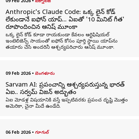
09 Feb 2026
•
టెక్నాలజీ
Anthropic's Claude Code: ఒక్క లైన్ కోడ్
లేకుండానే ఐఫోన్ యాప్… ఏఐతో '10 మినిట్ గీత'
రూపొందించిన ఆనిష్ మూంకా
ఒక్క లైన్ కోడ్ కూడా రాయకుండా కేవలం ఆర్టిఫిషియల్
ఇంటెలిజెన్స్ సాయంతో ఐఫోన్ కోసం పూర్తి స్థాయి యాప్‌ను
తయారు చేసి అందరినీ ఆశ్చర్యపరిచారు ఆనిష్ మూంకా.
09 Feb 2026
•
బెంగళూరు
Sarvam AI: ప్రపంచాన్ని ఆశ్చర్యపరుస్తున్న భారత్‌
ఏఐ.. సర్వమ్ విజన్ అద్భుతం
ఏఐ మోడళ్ల విషయానికి వస్తే ఇప్పటివరకు ప్రపంచ దృష్టి మొత్తం
అమెరికా, చైనా మీదే ఉండేది.
06 Feb 2026
•
గూగుల్