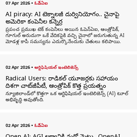
07 Apr 2026
•
ఓపెన్ఏఐ
AI piracy: AI టెక్నాలజీ దుర్వినియోగం.. చైనాపై
అమెరికా కంపెనీల కన్నెర్ర
ప్రపంచ ప్రముఖ టెక్ కంపెనీలు అయిన ఓపెన్‌ఏఐ, ఆంత్రోపిక్,
గూగుల్ అరుదుగా ఒకే వేదికపైకి వచ్చి చైనాలో జరుగుతున్న AI
మోడళ్ల కాపీ సమస్యను ఎదుర్కొనేందుకు చేతులు కలిపాయి.
02 Apr 2026
•
ఆర్టిఫిషియల్ ఇంటెలిజెన్స్
Radical Users: రాడికల్ యూజర్లకు సహాయం
దిశగా చాట్‌జీపీటీ, ఆంత్రోపిక్ కొత్త ప్రయత్నం
న్యూజిలాండ్‌లో కొత్తగా ఒక ఆర్టిఫిషియల్ ఇంటెలిజెన్స్ (AI) టూల్
అభివృద్ధి అవుతోంది.
02 Apr 2026
•
ఓపెన్ఏఐ