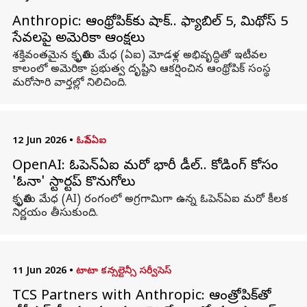
Anthropic: ఆంథ్రోపిక్‌కు షాక్‌.. ఫ్యాబిల్‌ 5, మిథోస్‌ 5
సేవలపై అమెరికా ఆంక్షలు
శక్తివంతమైన కృత్రిమ మేధ (ఏఐ) మోడళ్ల అభివృద్ధితో ఇటీవల
కాలంలో అమెరికా ప్రభుత్వ దృష్టిని ఆకర్షించిన ఆంథ్రోపిక్‌ సంస్థ
మరోసారి వార్తల్లో నిలిచింది.
12 Jun 2026
•
ఓపెన్ఏఐ
OpenAI: ఓపెన్‌ఏఐ మరో భారీ డీల్.. కోడింగ్ కోసం
'ఓనా' స్టార్టప్ కొనుగోలు
కృత్రిమ మేధ (AI) రంగంలో అగ్రగామిగా ఉన్న ఓపెన్‌ఏఐ మరో కీలక
నిర్ణయం తీసుకుంది.
11 Jun 2026
•
టాటా కన్సల్టెన్సీ సర్వీసెస్
TCS Partners with Anthropic: ఆంత్రోపిక్‌తో