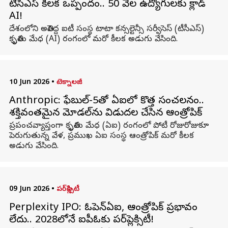
టీసీఎస్ కీలక ఒప్పందం.. 50 వేల ఉద్యోగులకు క్లాడ్
AI!
దేశంలోని అతిపెద్ద ఐటీ సంస్థ టాటా కన్సల్టెన్సీ సర్వీసెస్ (టీసీఎస్)
కృత్రిమ మేధ (AI) రంగంలో మరో కీలక అడుగు వేసింది.
10 Jun 2026
•
టెక్నాలజీ
Anthropic: ఫేబుల్-5తో ఏఐలో కొత్త సంచలనం..
శక్తివంతమైన మోడల్‌ను విడుదల చేసిన ఆంత్రోపిక్
ప్రపంచవ్యాప్తంగా కృత్రిమ మేధ (ఏఐ) రంగంలో పోటీ రోజురోజుకూ
పెరుగుతున్న వేళ, ప్రముఖ ఏఐ సంస్థ ఆంత్రోపిక్ మరో కీలక
అడుగు వేసింది.
09 Jun 2026
•
పర్‌ప్లెక్సిటీ
Perplexity IPO: ఓపెన్‌ఏఐ, ఆంత్రోపిక్ ప్రభావం
లేదు.. 2028లోనే ఐపీఓకు పర్‌ప్లెక్సిటీ!