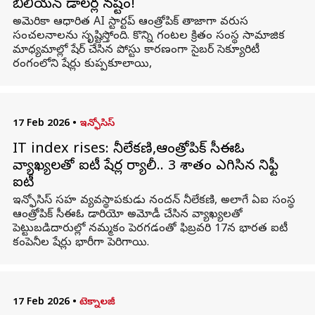
బిలియన్ డాలర్ల నష్టం!
అమెరికా ఆధారిత AI స్టార్టప్ ఆంత్రోపిక్ తాజాగా వరుస
సంచలనాలను సృష్టిస్తోంది. కొన్ని గంటల క్రితం సంస్థ సామాజిక
మాధ్యమాల్లో షేర్ చేసిన పోస్టు కారణంగా సైబర్ సెక్యూరిటీ
రంగంలోని షేర్లు కుప్పకూలాయి,
17 Feb 2026
•
ఇన్ఫోసిస్
IT index rises: నీలేకణి,ఆంత్రోపిక్ సీఈఓ
వ్యాఖ్యలతో ఐటీ షేర్ల ర్యాలీ.. 3 శాతం ఎగిసిన నిఫ్టీ
ఐటీ
ఇన్ఫోసిస్ సహ వ్యవస్థాపకుడు నందన్ నీలేకణి, అలాగే ఏఐ సంస్థ
ఆంత్రోపిక్ సీఈఓ డారియో అమోడీ చేసిన వ్యాఖ్యలతో
పెట్టుబడిదారుల్లో నమ్మకం పెరగడంతో ఫిబ్రవరి 17న భారత ఐటీ
కంపెనీల షేర్లు భారీగా పెరిగాయి.
17 Feb 2026
•
టెక్నాలజీ