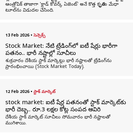
ఆంత్రోపిక్‌ తాజాగా 'క్లాడ్ కోవర్క్ ఏజెంట్' అనే కొత్త కృత్రిమ మేధా
టూల్‌ను విడుదల చేసింది.
13 Feb 2026
•
సెన్సెక్స్
Stock Market: నేటి ట్రేడింగ్‌లో ఐటీ షేర్లు భారీగా
పతనం.. భారీ నష్టాల్లో సూచీలు
శుక్రవారం దేశీయ స్టాక్ మార్కెట్లు భారీ నష్టాలతో ట్రేడింగ్‌ను
ప్రారంభించాయి (Stock Market Today).
12 Feb 2026
•
స్టాక్ మార్కెట్
stock market: ఐటీ షేర్ల పతనంతో స్టాక్‌ మార్కెట్‌కు
భారీ దెబ్బ.. రూ.3 లక్షల కోట్ల సంపద ఆవిరి
దేశీయ స్టాక్‌ మార్కెట్‌ సూచీలు సోమవారం భారీ నష్టాలతో
ముగిశాయి.