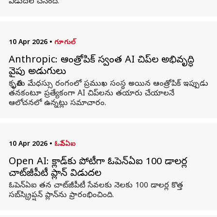
విడుదల చేసింది.
10 Apr 2026
•
గూగుల్
Anthropic: ఆంత్రోపిక్ స్వంత AI చిప్‌ల అభివృద్ధి
వైపు అడుగులు
కృత్రిమ మేధస్సు రంగంలో ప్రముఖ సంస్థ అయిన ఆంత్రోపిక్ ఇప్పుడు
తనకంటూ ప్రత్యేకంగా AI చిప్‌లను తయారు చేయాలనే
ఆలోచనలో ఉన్నట్లు సమాచారం.
10 Apr 2026
•
ఓపెన్ఏఐ
Open AI: క్లాడ్‌కు పోటీగా ఓపెన్‌ఏఐ 100 డాలర్ల
చాట్‌జీపీటీ ప్లాన్ విడుదల
ఓపెన్‌ఏఐ తన చాట్‌జీపీటీ సేవలకు నెలకు 100 డాలర్ల కొత్త
సబ్‌స్క్రిప్షన్ ప్లాన్‌ను ప్రారంభించింది.