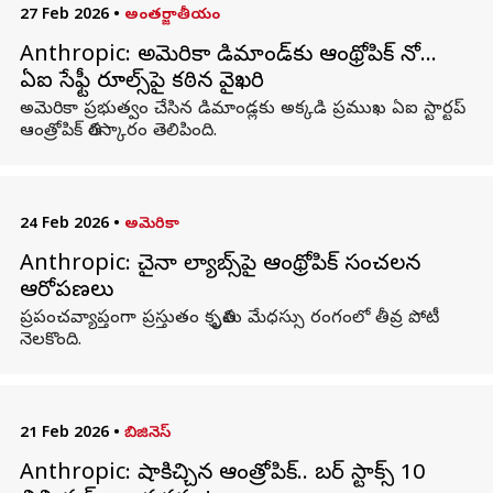
27 Feb 2026
•
అంతర్జాతీయం
Anthropic: అమెరికా డిమాండ్‌కు ఆంథ్రోపిక్ నో…
ఏఐ సేఫ్టీ రూల్స్‌పై కఠిన వైఖరి
అమెరికా ప్రభుత్వం చేసిన డిమాండ్లకు అక్కడి ప్రముఖ ఏఐ స్టార్టప్
ఆంత్రోపిక్ తిరస్కారం తెలిపింది.
24 Feb 2026
•
అమెరికా
Anthropic: చైనా ల్యాబ్స్‌పై ఆంథ్రోపిక్ సంచలన
ఆరోపణలు
ప్రపంచవ్యాప్తంగా ప్రస్తుతం కృత్రిమ మేధస్సు రంగంలో తీవ్ర పోటీ
నెలకొంది.
21 Feb 2026
•
బిజినెస్
Anthropic: షాకిచ్చిన ఆంత్రోపిక్.. సైబర్ స్టాక్స్ 10