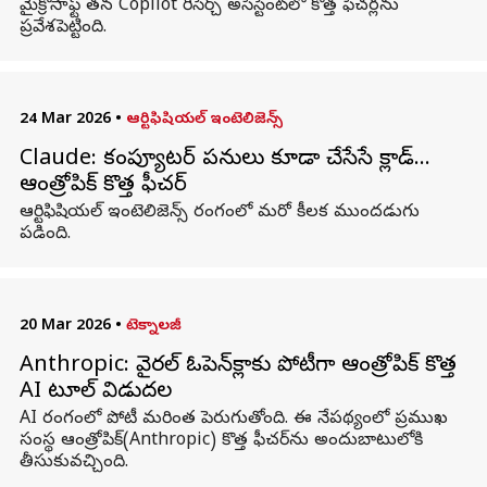
మైక్రోసాఫ్ట్ తన Copilot రీసెర్చ్ అసిస్టెంట్‌లో కొత్త ఫీచర్లను
ప్రవేశపెట్టింది.
24 Mar 2026
•
ఆర్టిఫిషియల్ ఇంటెలిజెన్స్
Claude: కంప్యూటర్ పనులు కూడా చేసేసే క్లాడ్…
ఆంత్రోపిక్ కొత్త ఫీచర్
ఆర్టిఫిషియల్ ఇంటెలిజెన్స్ రంగంలో మరో కీలక ముందడుగు
పడింది.
20 Mar 2026
•
టెక్నాలజీ
Anthropic: వైరల్ ఓపెన్‌క్లాకు పోటీగా ఆంత్రోపిక్ కొత్త
AI టూల్ విడుదల
AI రంగంలో పోటీ మరింత పెరుగుతోంది. ఈ నేపథ్యంలో ప్రముఖ
సంస్థ ఆంత్రోపిక్(Anthropic) కొత్త ఫీచర్‌ను అందుబాటులోకి
తీసుకువచ్చింది.