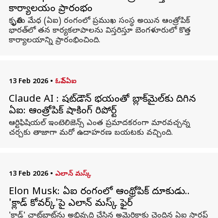
కార్యాలయం ప్రారంభం
కృత్రిమ మేధ (ఏఐ) రంగంలో ప్రముఖ సంస్థ అయిన ఆంత్రోపిక్
భారత్‌లో తన కార్యకలాపాలను విస్తరిస్తూ బెంగళూరులో కొత్త
కార్యాలయాన్ని ప్రారంభించింది.
13 Feb 2026
•
ఓపెన్ఏఐ
Claude AI : షట్‌డౌన్ భయంతో బ్లాక్‌మైల్‌కు దిగిన
ఏఐ: ఆంత్రోపిక్ షాకింగ్ రిపోర్ట్
ఆర్టిఫిషియల్ ఇంటెలిజెన్స్ ఎంత ప్రమాదకరంగా మారవచ్చన్న
చర్చకు తాజాగా మరో ఉదాహరణ బయటకు వచ్చింది.
13 Feb 2026
•
ఎలాన్ మస్క్
Elon Musk: ఏఐ రంగంలో ఆంథ్రోపిక్‌ దూకుడు..
'క్లాడ్ కోవర్క్‌'పై ఎలాన్‌ మస్క్‌ ఫైర్
'క్లాడ్' చాట్‌బాట్‌ను అభివృద్ధి చేసిన అమెరికాకు చెందిన ఏఐ స్టార్టప్‌