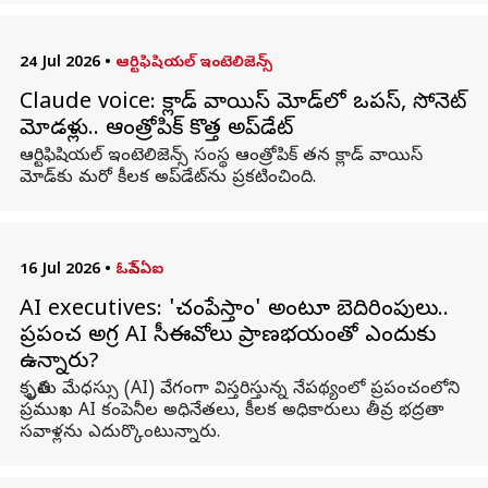
24 Jul 2026
•
ఆర్టిఫిషియల్ ఇంటెలిజెన్స్
Claude voice: క్లాడ్ వాయిస్ మోడ్‌లో ఒపస్, సోనెట్
మోడళ్లు.. ఆంత్రోపిక్ కొత్త అప్‌డేట్
ఆర్టిఫిషియల్ ఇంటెలిజెన్స్ సంస్థ ఆంత్రోపిక్ తన క్లాడ్ వాయిస్
మోడ్‌కు మరో కీలక అప్‌డేట్‌ను ప్రకటించింది.
16 Jul 2026
•
ఓపెన్ఏఐ
AI executives: 'చంపేస్తాం' అంటూ బెదిరింపులు..
ప్రపంచ అగ్ర AI సీఈవోలు ప్రాణభయంతో ఎందుకు
ఉన్నారు?
కృత్రిమ మేధస్సు (AI) వేగంగా విస్తరిస్తున్న నేపథ్యంలో ప్రపంచంలోని
ప్రముఖ AI కంపెనీల అధినేతలు, కీలక అధికారులు తీవ్ర భద్రతా
సవాళ్లను ఎదుర్కొంటున్నారు.