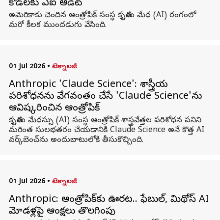
కోడ్‌లకు ఏఐ ఆడిట్
అమెరికాకు చెందిన ఆంత్రోపిక్‌ సంస్థ కృత్రిమ మేధ (AI) రంగంలో
మరో కీలక ముందడుగు వేసింది.
01 Jul 2026
•
టెక్నాలజీ
Anthropic 'Claude Science': శాస్త్రీయ
పరిశోధనను వేగవంతం చేసే 'Claude Science'ను
ఆవిష్కరించిన ఆంత్రోపిక్
కృత్రిమ మేధస్సు (AI) సంస్థ ఆంత్రోపిక్‌ శాస్త్రవేత్తల పరిశోధన పనిని
మరింత సులభతరం చేయడానికి Claude Science అనే కొత్త AI
వర్క్‌బెంచ్‌ను అందుబాటులోకి తీసుకొచ్చింది.
01 Jul 2026
•
టెక్నాలజీ
Anthropic: ఆంత్రోపిక్‌కు ఊరట.. ఫేబుల్, మిథోస్ AI
మోడళ్లపై ఆంక్షలు తొలగింపు