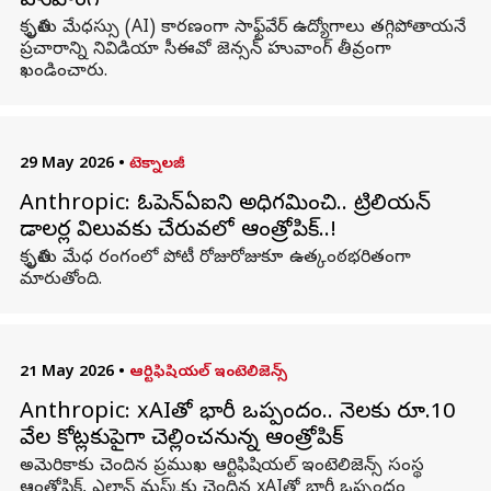
హువాంగ్
కృత్రిమ మేధస్సు (AI) కారణంగా సాఫ్ట్‌వేర్ ఉద్యోగాలు తగ్గిపోతాయనే
ప్రచారాన్ని నివిడియా సీఈవో జెన్సన్ హువాంగ్ తీవ్రంగా
ఖండించారు.
29 May 2026
•
టెక్నాలజీ
Anthropic: ఓపెన్‌ఏఐని అధిగమించి.. ట్రిలియన్‌
డాలర్ల విలువకు చేరువలో ఆంత్రోపిక్‌..!
కృత్రిమ మేధ రంగంలో పోటీ రోజురోజుకూ ఉత్కంఠభరితంగా
మారుతోంది.
21 May 2026
•
ఆర్టిఫిషియల్ ఇంటెలిజెన్స్
Anthropic: xAIతో భారీ ఒప్పందం.. నెలకు రూ.10
వేల కోట్లకుపైగా చెల్లించనున్న ఆంత్రోపిక్
అమెరికాకు చెందిన ప్రముఖ ఆర్టిఫిషియల్ ఇంటెలిజెన్స్ సంస్థ
ఆంత్రోపిక్, ఎలాన్ మస్క్‌కు చెందిన xAIతో భారీ ఒప్పందం