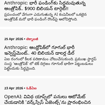
Anthropic: భారీ ఫండింగ్‌కు సిద్ధమవుతున్న
ఆంత్రోపిక్.. $900 బిలియన్ టార్గెట్!!
ప్రపంచంలో వేగంగా ఎదుగుతున్న AI కంపెనీలలో ఒకటైన
ఆంత్రోపిక్ మరో భారీ ఫండింగ్ రౌండ్‌పై ఆలోచిస్తోంది.
25 Apr 2026
•
టెక్నాలజీ
Anthropic: ఆంథ్రోపిక్‌లో గూగుల్‌ భారీ
ఇన్వెస్ట్‌మెంట్.. 40 బిలియన్ డాలర్ల డీల్
ఏఐ రంగంలో కీలక పరిణామం చోటుచేసుకుంది. ప్రముఖ స్టార్టప్
సంస్థ 'ఆంత్రోపిక్' లో టెక్‌ దిగ్గజం గూగుల్ భారీగా పెట్టుబడులు
పెట్టేందుకు సిద్ధమైంది.
23 Apr 2026
•
ఓపెన్ఏఐ
OpenAI: వివిధ యాప్స్‌లో పనులు ఆటోమేట్
చేయడానికి 'వర్క్‌స్పేస్ ఏజెంట్స్'ను ప్రారంభించిన