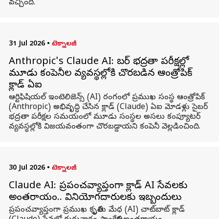
వచ్చింది.
31 Jul 2026
•
టెక్నాలజీ
Anthropic's Claude AI: సైబర్ భద్రతా పరీక్షల్లో
మూడు కంపెనీల వ్యవస్థల్లోకి చొరబడిన ఆంత్రోపిక్
క్లాడ్ ఏఐ
ఆర్టిఫిషియల్ ఇంటెలిజెన్స్ (AI) రంగంలో ప్రముఖ సంస్థ ఆంత్రోపిక్
(Anthropic) అభివృద్ధి చేసిన క్లాడ్ (Claude) ఏఐ మోడళ్లు సైబర్
భద్రతా పరీక్షల సమయంలో మూడు సంస్థల అసలు కంప్యూటర్
వ్యవస్థల్లోకి విజయవంతంగా చొరబడ్డాయని కంపెనీ వెల్లడించింది.
30 Jul 2026
•
టెక్నాలజీ
Claude AI: ప్రపంచవ్యాప్తంగా క్లాడ్ AI సేవలకు
అంతరాయం.. వినియోగదారులకు ఇబ్బందులు
ప్రపంచవ్యాప్తంగా ప్రముఖ కృత్రిమ మేధ (AI) చాట్‌బాట్ క్లాడ్