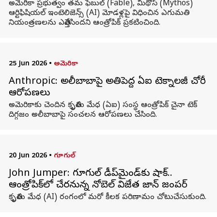
అమెరికా ప్రభుత్వం తమ ఫేబుల్ (Fable), మిథోస్ (Mythos)
ఆర్టిఫిషియల్ ఇంటెలిజెన్స్ (AI) మోడళ్లపై విధించిన ఎగుమతి
నియంత్రణలను ఎత్తివేసిందని ఆంత్రోపిక్ ప్రకటించింది.
25 Jun 2026
•
అమెరికా
Anthropic: అలీబాబాపై అతిపెద్ద ఏఐ టెక్నాలజీ చోరీ
ఆరోపణలు
అమెరికాకు చెందిన కృత్రిమ మేధ (ఏఐ) సంస్థ ఆంత్రోపిక్ చైనా టెక్
దిగ్గజం అలీబాబాపై సంచలన ఆరోపణలు చేసింది.
20 Jun 2026
•
గూగుల్
John Jumper: గూగుల్ డీప్‌మైండ్‌కు షాక్..
ఆంత్రోపిక్‌లో చేరనున్న నోబెల్ విజేత జాన్ జంపర్
కృత్రిమ మేధ (AI) రంగంలో మరో కీలక పరిణామం చోటుచేసుకుంది.