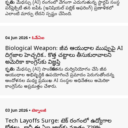
కృత్రిమ మేధస్సు (AI) రంగంలో వేగంగా ఎదుగుతున్న స్టార్టప్ సంస్థ
పర్‌ప్లెక్సిటీ తన ఐపీఓ (ఇనిషియల్ పబ్లిక్ ఆఫరింగ్) ప్రణాళికలో
ఎలాంటి మార్పు లేదని స్పష్టం చేసింది.
04 Jun 2026
•
ఓపెన్ఏఐ
Biological Weapon: జీవ ఆయుధాల ముప్పుపై AI
దిగ్గజాల హెచ్చరిక.. కొత్త చట్టాలు తీసుకురావాలని
అమెరికా కాంగ్రెస్‌కు విజ్ఞప్తి
కృత్రిమ మేధస్సు (AI) సాంకేతికతను దుర్వినియోగం చేసి జీవ
ఆయుధాల అభివృద్ధికి ఉపయోగించే ప్రమాదం పెరుగుతోందన్న
ఆందోళనల మధ్య ప్రముఖ AI సంస్థల అధినేతలు అమెరికా
కాంగ్రెస్‌ను అప్రమత్తం చేశారు.
03 Jun 2026
•
టెక్నాలజీ
Tech Layoffs Surge: టెక్ రంగంలో ఉద్యోగాల