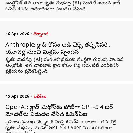
ఆంత్రోపిక్ తన తాజా కృత్రిమ మేధస్సు (AI) మోడల్ అయిన క్లాడ్
ఓపస్ 4.7ను అధికారికంగా విడుదల చేసింది.
16 Apr 2026
•
టెక్నాలజీ
Anthropic: క్లాడ్ కోసం ఐడీ చెక్స్ తప్పనిసరి..
యూజర్ల నుంచి మిశ్రమ స్పందన
కృత్రిమ మేధస్సు (AI) రంగంలో ప్రముఖ సంస్థగా గుర్తింపు పొందిన
ఆంత్రోపిక్, తన చాట్‌బాట్ క్లాడ్ కోసం కొత్త ఐడెంటిటీ వెరిఫికేషన్
ప్రక్రియను ప్రవేశపెట్టింది.
15 Apr 2026
•
ఓపెన్ఏఐ
OpenAI: క్లాడ్ మిథోస్‌కు పోటీగా GPT-5.4 సైబర్
మోడల్‌ను విడుదల చేసిన ఓపెన్‌ఏఐ
ప్రపంచ ప్రముఖ టెక్నాలజీ సంస్థ ఓపెన్‌ఏఐ తాజాగా తన కొత్త
కృత్రిమ మేధస్సు మోడల్ GPT-5.4-Cyber ను పరిమితంగా