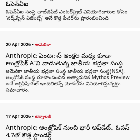
ఓపెన్‌ఏఐ
ఓపెన్‌ఏఐ సంస్థ చాట్‌జీపీటీ ఎంటర్‌ప్రైజ్ వినియోగదారుల కోసం
'వర్క్‌స్పేస్ ఏజెంట్స్' అనే కొత్త ఫీచర్‌ను ప్రారంభించింది.
20 Apr 2026
•
అమెరికా
Anthropic: పెంటగాన్ ఆంక్షల మధ్య కూడా
ఆంత్రోపిక్ AIని వాడుతున్న జాతీయ భద్రతా సంస్థ
అమెరికా జాతీయ భద్రతా సంస్థ జాతీయ భద్రతా సంస్థ(NSA),
ఆంత్రోపిక్ సంస్థ రూపొందించిన అత్యాధునిక Mythos Preview
అనే ఆర్టిఫిషియల్ ఇంటెలిజెన్స్ మోడల్‌ను వినియోగిస్తున్నట్టు
సమాచారం.
17 Apr 2026
•
టెక్నాలజీ
Anthropic: ఆంత్రోపిక్ నుంచి భారీ అప్‌డేట్.. ఓపస్
4.7తో కొత్త స్టాండర్డ్