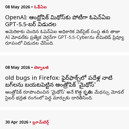
08 May 2026
•
ఓపెన్ఏఐ
OpenAI: ఆంథ్రోపిక్ మిథోస్‌కు పోటీగా ఓపెన్‌ఏఐ
GPT-5.5-సైబర్ విడుదల
అమెరికాకు చెందిన ఓపెన్‌ఏఐ అధికారిక వెబ్‌సైట్ సంస్థ తన తాజా
AI మోడల్‌కు ప్రత్యేక వెర్షన్‌గా GPT-5.5-Cyber‌ను లిమిటెడ్ ప్రివ్యూ
రూపంలో విడుదల చేసింది.
08 May 2026
•
టెక్నాలజీ
old bugs in Firefox: ఫైర్‌ఫాక్స్‌లో పదేళ్ల నాటి
బగ్‌లను బయటపెట్టిన ఆంత్రోపిక్ 'మైథోస్'
ఆంత్రోపిక్ రూపొందించిన 'మైథోస్' అనే కొత్త కృత్రిమ మేధస్సు మోడల్
సైబర్ భద్రత రంగంలో పెద్ద మార్పుకు దారితీసింది.
30 Apr 2026
•
బ్లూమ్‌బెర్గ్