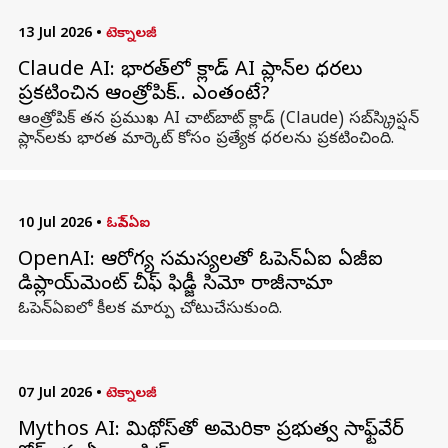
13 Jul 2026
•
టెక్నాలజీ
Claude AI: భారత్‌లో క్లాడ్ AI ప్లాన్‌ల ధరలు
ప్రకటించిన ఆంత్రోపిక్.. ఎంతంటే?
ఆంత్రోపిక్ తన ప్రముఖ AI చాట్‌బాట్ క్లాడ్ (Claude) సబ్‌స్క్రిప్షన్
ప్లాన్‌లకు భారత మార్కెట్ కోసం ప్రత్యేక ధరలను ప్రకటించింది.
10 Jul 2026
•
ఓపెన్ఏఐ
OpenAI: ఆరోగ్య సమస్యలతో ఓపెన్‌ఏఐ ఏజీఐ
డిప్లాయ్‌మెంట్‌ చీఫ్ ఫిడ్జీ సిమో రాజీనామా
ఓపెన్‌ఏఐలో కీలక మార్పు చోటుచేసుకుంది.
07 Jul 2026
•
టెక్నాలజీ
Mythos AI: మిథోస్‌తో అమెరికా ప్రభుత్వ సాఫ్ట్‌వేర్‌