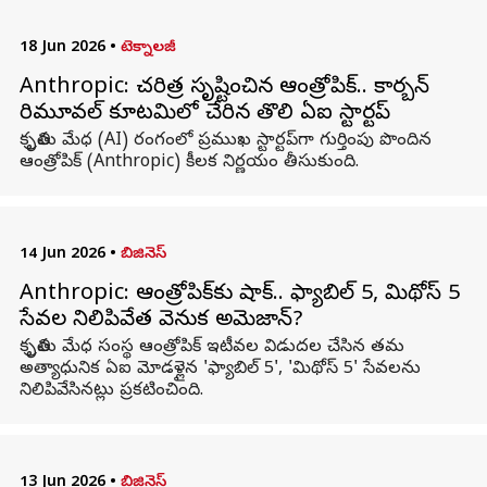
18 Jun 2026
•
టెక్నాలజీ
Anthropic: చరిత్ర సృష్టించిన ఆంత్రోపిక్‌.. కార్బన్‌
రిమూవల్‌ కూటమిలో చేరిన తొలి ఏఐ స్టార్టప్
కృత్రిమ మేధ (AI) రంగంలో ప్రముఖ స్టార్టప్‌గా గుర్తింపు పొందిన
ఆంత్రోపిక్ (Anthropic) కీలక నిర్ణయం తీసుకుంది.
14 Jun 2026
•
బిజినెస్
Anthropic: ఆంత్రోపిక్‌కు షాక్.. ఫ్యాబిల్‌ 5, మిథోస్‌ 5
సేవల నిలిపివేత వెనుక అమెజాన్‌?
కృత్రిమ మేధ సంస్థ ఆంత్రోపిక్‌ ఇటీవల విడుదల చేసిన తమ
అత్యాధునిక ఏఐ మోడళ్లైన 'ఫ్యాబిల్‌ 5', 'మిథోస్‌ 5' సేవలను
నిలిపివేసినట్లు ప్రకటించింది.
13 Jun 2026
•
బిజినెస్