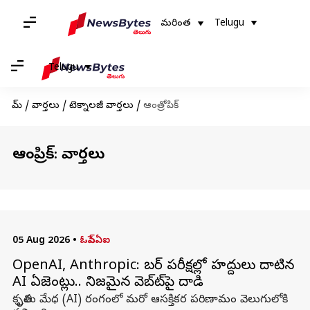
మరింత
Telugu
Telugu
హోమ్
/
వార్తలు
/
టెక్నాలజీ వార్తలు
/
ఆంత్రోపిక్
ఆంత్రోపిక్: వార్తలు
05 Aug 2026
•
ఓపెన్ఏఐ
OpenAI, Anthropic: సైబర్ పరీక్షల్లో హద్దులు దాటిన
AI ఏజెంట్లు.. నిజమైన వెబ్‌సైట్‌పై దాడి
కృత్రిమ మేధ (AI) రంగంలో మరో ఆసక్తికర పరిణామం వెలుగులోకి