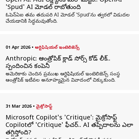
Open AI: AGI లక్ష్యానికి మరో మెట్టు.. OpenAI
'Spud' AI మోడల్ రాబోతుంది
ఓపెన్‌ఏఐ తమ తదుపరి AI మోడల్ 'Spud'ను త్వరలో విడుదల
చేయడానికి సిద్ధమవుతోంది.
01 Apr 2026
•
ఆర్టిఫిషియల్ ఇంటెలిజెన్స్
Anthropic: ఆంత్రోపిక్ క్లాడ్ సోర్స్‌ కోడ్‌ లీక్‌..
స్పందించిన కంపెనీ
అమెరికాకు చెందిన ప్రముఖ ఆర్టిఫిషియల్ ఇంటెలిజెన్స్ సంస్థ
ఆంత్రోపిక్ ఇటీవల అనూహ్యమైన వివాదంలో చిక్కుకుంది.
31 Mar 2026
•
మైక్రోసాఫ్ట్
Microsoft Copilot's 'Critique': మైక్రోసాఫ్ట్
Copilotలో 'Critique' ఫీచర్.. AI తప్పిదాలను ఎలా
తగ్గిస్తోంది?