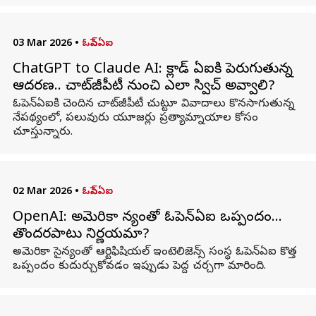
03 Mar 2026
•
ఓపెన్ఏఐ
ChatGPT to Claude AI: క్లాడ్ ఏఐకి పెరుగుతున్న
ఆదరణ.. చాట్‌జీపీటీ నుంచి ఎలా స్విచ్ అవ్వాలి?
ఓపెన్‌ఏఐకి చెందిన చాట్‌జీపీటీ చుట్టూ వివాదాలు కొనసాగుతున్న
నేపథ్యంలో, పలువురు యూజర్లు ప్రత్యామ్నాయాల కోసం
చూస్తున్నారు.
02 Mar 2026
•
ఓపెన్ఏఐ
OpenAI: అమెరికా సైన్యంతో ఓపెన్ఏఐ ఒప్పందం…
తొందరపాటు నిర్ణయమా?
అమెరికా సైన్యంతో ఆర్టిఫిషియల్ ఇంటెలిజెన్స్ సంస్థ ఓపెన్ఏఐ కొత్త
ఒప్పందం కుదుర్చుకోవడం ఇప్పుడు పెద్ద చర్చగా మారింది.