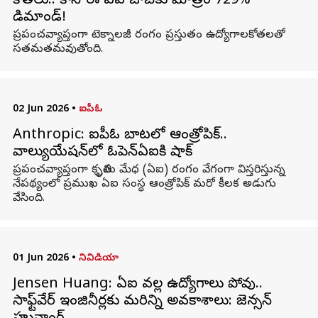
కోతలు.. కానీ ఈ ఏఐ జాబ్‌కు మాత్రం 729%
డిమాండ్!
ప్రపంచవ్యాప్తంగా టెక్నాలజీ రంగం ప్రస్తుతం ఉద్యోగాలకోతలతో
సతమతమవుతోంది.
02 Jun 2026
•
ఐపీఓ
Anthropic: ఐపీఓ బాటలో ఆంత్రోపిక్..
వాల్యుయేషన్‌లో ఓపెన్ఏఐకి షాక్
ప్రపంచవ్యాప్తంగా కృత్రిమ మేధ (ఏఐ) రంగం వేగంగా విస్తరిస్తున్న
నేపథ్యంలో ప్రముఖ ఏఐ సంస్థ ఆంత్రోపిక్ మరో కీలక అడుగు
వేసింది.
01 Jun 2026
•
నివిడియా
Jensen Huang: ఏఐ వల్ల ఉద్యోగాలు పోవు..
సాఫ్ట్‌వేర్ ఇంజినీర్లకు మరిన్ని అవకాశాలు: జెన్సన్