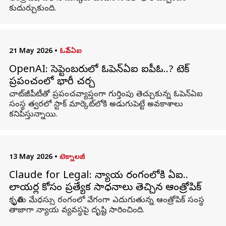
కుదుర్చుకుంది.
21 May 2026
•
ఓపెన్ఏఐ
OpenAI: సెప్టెంబరులో ఓపెన్‌ఏఐ ఐపీఓ..? టెక్
ప్రపంచంలో భారీ చర్చ
చాట్‌జీపీటీతో ప్రపంచవ్యాప్తంగా గుర్తింపు తెచ్చుకున్న ఓపెన్‌ఏఐ
సంస్థ త్వరలో స్టాక్ మార్కెట్‌లోకి అడుగుపెట్టే అవకాశాలు
కనిపిస్తున్నాయి.
13 May 2026
•
టెక్నాలజీ
Claude for Legal: న్యాయ రంగంలోకి ఏఐ..
లాయర్ల కోసం ప్రత్యేక సాధనాలు తెచ్చిన ఆంత్రోపిక్
కృత్రిమ మేధస్సు రంగంలో వేగంగా ఎదుగుతున్న ఆంత్రోపిక్ సంస్థ
తాజాగా న్యాయ వ్యవస్థపై దృష్టి సారించింది.