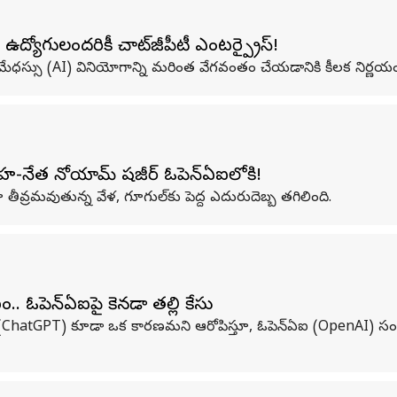
్యోగులందరికీ చాట్‌జీపీటీ ఎంటర్ప్రైస్!
ృత్రిమ మేధస్సు (AI) వినియోగాన్ని మరింత వేగవంతం చేయడానికి కీలక నిర్ణయ
సహ-నేత నోయామ్ షజీర్ ఓపెన్‌ఏఐలోకి!
తీవ్రమవుతున్న వేళ, గూగుల్‌కు పెద్ద ఎదురుదెబ్బ తగిలింది.
 ఓపెన్‌ఏఐపై కెనడా తల్లి కేసు
ీటీ (ChatGPT) కూడా ఒక కారణమని ఆరోపిస్తూ, ఓపెన్‌ఏఐ (OpenAI) సంస