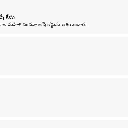
ీ కేసు
మూలాల మహిళ వందనా జోషీ కోర్టును ఆశ్రయించారు.