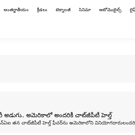
అంతర్జాతీయం
క్రీడలు
టెక్నాలజీ
సినిమా
ఆటోమొబైల్స్
లైఫ్
అడుగు.. అమెరికాలో అందరికీ చాట్‌జీపీటీ హెల్త్
‌ఏఐ తన చాట్‌జీపీటీ హెల్త్ ఫీచర్‌ను అమెరికాలోని వినియోగదారులందరిక