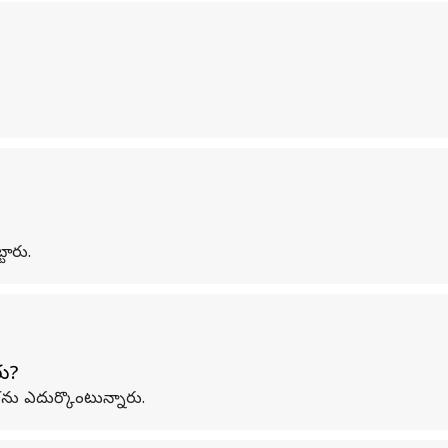
టారు.
రు?
్లను ఎదుర్కొంటున్నారు.