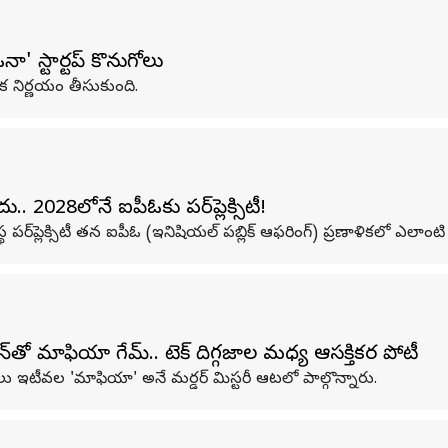
ా' స్టార్టప్ కొనుగోలు
క నిర్ణయం తీసుకుంది.
.. 2028లోనే ఐపీఓకు పర్‌ప్లెక్సిటీ!
 పర్‌ప్లెక్సిటీ తన ఐపీఓ (ఇనిషియల్ పబ్లిక్ ఆఫరింగ్) ప్రణాళికలో ఎలాంటి మ
ో మాఫియా గేమ్.. టెక్ దిగ్గజాల మధ్య ఆసక్తికర పోటీ
రులు ఇటీవల 'మాఫియా' అనే మర్డర్ మిస్టరీ ఆటలో పాల్గొన్నారు.