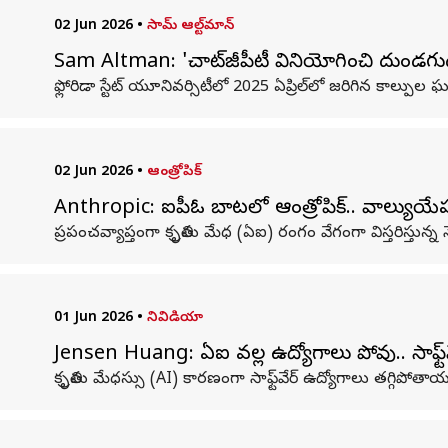
02 Jun 2026
•
సామ్ ఆల్ట్‌మాన్‌
Sam Altman: 'చాట్‌జీపీటీ వినియోగించి దుండగుడు
ఫ్లోరిడా స్టేట్ యూనివర్సిటీలో 2025 ఏప్రిల్‌లో జరిగిన కా
02 Jun 2026
•
ఆంత్రోపిక్
Anthropic: ఐపీఓ బాటలో ఆంత్రోపిక్.. వాల్యుయేష
ప్రపంచవ్యాప్తంగా కృత్రిమ మేధ (ఏఐ) రంగం వేగంగా విస్తరిస్తున
01 Jun 2026
•
నివిడియా
Jensen Huang: ఏఐ వల్ల ఉద్యోగాలు పోవు.. సాఫ్ట్‌వ
కృత్రిమ మేధస్సు (AI) కారణంగా సాఫ్ట్‌వేర్ ఉద్యోగాలు తగ్గిపోత