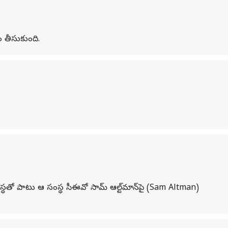
ం తీసుకుంది.
్థతో పాటు ఆ సంస్థ సీఈవో సామ్ ఆల్ట్‌మాన్‌పై (Sam Altman)