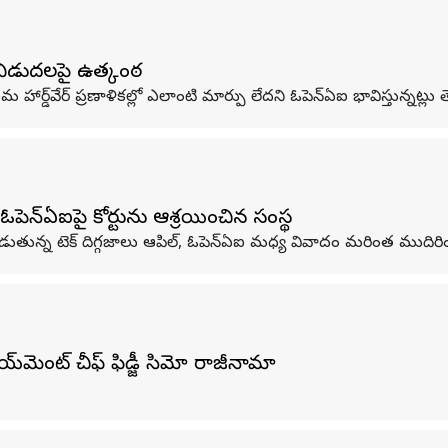
్ విడుదలపై ఉత్కంఠ
ార్డ్‌వేర్ ప్రణాళికల్లో ఎలాంటి మార్పు లేదని ఓపెన్‌ఏఐ భావిస్తున్నట్లు తె
ెన్‌ఏఐపై కోర్టును ఆశ్రయించిన సంస్థ
ీపడుతున్న టెక్ దిగ్గజాలు ఆపిల్, ఓపెన్‌ఏఐ మధ్య వివాదం మరింత ముదిరిం
‌మెంట్‌ చీఫ్ ఫిడ్జీ సిమో రాజీనామా