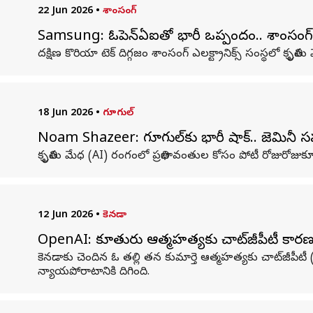
22 Jun 2026
•
శాంసంగ్
Samsung: ఓపెన్‌ఏఐతో భారీ ఒప్పందం.. శాంసంగ్ ఉద
దక్షిణ కొరియా టెక్ దిగ్గజం శాంసంగ్ ఎలక్ట్రానిక్స్ సంస్థలో క
18 Jun 2026
•
గూగుల్
Noam Shazeer: గూగుల్‌కు భారీ షాక్.. జెమినీ 
కృత్రిమ మేధ (AI) రంగంలో ప్రతిభావంతుల కోసం పోటీ రోజురోజుకూ 
12 Jun 2026
•
కెనడా
OpenAI: కూతురు ఆత్మహత్యకు చాట్‌జీపీటీ కారణం..
కెనడాకు చెందిన ఓ తల్లి తన కుమార్తె ఆత్మహత్యకు చాట్‌జీప
న్యాయపోరాటానికి దిగింది.