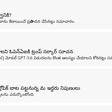
ానికి?
ాను కేటాయించే ప్రతిపాదన చేసినట్లు సమాచారం.
ి ఓపెన్‌ఏఐకి ట్రంప్ సర్కార్ సూచన
ేధ (AI) మోడల్ GPT-5.6 విడుదలను కొంత ఆలస్యం చేయాలని కోరినట్లు 
రోపిక్‌ బాట పట్టనున్న మరో ఇద్దరు నిపుణులు
్బలను ఎదుర్కొంటోంది.