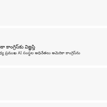
్రెస్‌కు విజ్ఞప్తి
య ప్రముఖ AI సంస్థల అధినేతలు అమెరికా కాంగ్రెస్‌ను