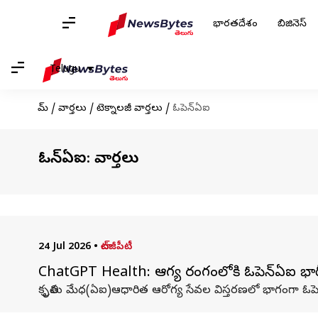
భారతదేశం
బిజినెస్
Telugu
హోమ్
/
వార్తలు
/
టెక్నాలజీ వార్తలు
/
ఓపెన్ఏఐ
ఓపెన్ఏఐ: వార్తలు
24 Jul 2026
•
చాట్‌జీపీటీ
ChatGPT Health: ఆరోగ్య రంగంలోకి ఓపెన్‌ఏఐ భారీ 
కృత్రిమ మేధ(ఏఐ)ఆధారిత ఆరోగ్య సేవల విస్తరణలో భాగంగా ఓపెన్