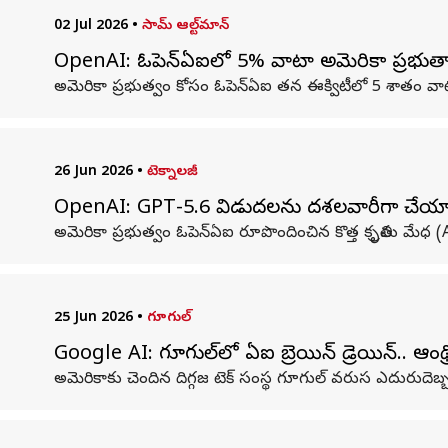
02 Jul 2026
•
సామ్ ఆల్ట్‌మాన్‌
OpenAI: ఓపెన్‌ఏఐలో 5% వాటా అమెరికా ప్రభుత్వ
అమెరికా ప్రభుత్వం కోసం ఓపెన్‌ఏఐ తన ఈక్విటీలో 5 శాతం వాట
26 Jun 2026
•
టెక్నాలజీ
OpenAI: GPT-5.6 విడుదలను దశలవారీగా చేయాలన
అమెరికా ప్రభుత్వం ఓపెన్‌ఏఐ రూపొందించిన కొత్త కృత్రిమ మ
25 Jun 2026
•
గూగుల్
Google AI: గూగుల్‌లో ఏఐ బ్రెయిన్ డ్రెయిన్‌.. ఆంథ్
అమెరికాకు చెందిన దిగ్గజ టెక్ సంస్థ గూగుల్ వరుస ఎదురుదెబ