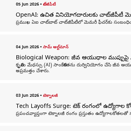
05 Jun 2026
•
చాట్‌జీపీటీ
OpenAI: ఉచిత వినియోగదారులకు చాట్‌జీపీటీ మెమర
ప్రముఖ ఏఐ చాట్‌బాట్‌ చాట్‌జీపీటీలో మెమరీ ఫీచర్‌కు సంబంధించి
04 Jun 2026
•
సామ్ ఆల్ట్‌మాన్‌
Biological Weapon: జీవ ఆయుధాల ముప్పుపై AI దిగ్గ
కృత్రిమ మేధస్సు (AI) సాంకేతికతను దుర్వినియోగం చేసి జీవ 
అప్రమత్తం చేశారు.
03 Jun 2026
•
టెక్నాలజీ
Tech Layoffs Surge: టెక్ రంగంలో ఉద్యోగాల కో
ప్రపంచవ్యాప్తంగా టెక్నాలజీ రంగం ప్రస్తుతం ఉద్యోగాలకోత