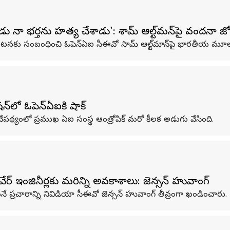
 నా భర్తను హత్య చేశాడు': శామ్ ఆల్ట్‌మన్‌పై వందనా జోష
ల్పుల ఘటనకు సంబంధించి ఓపెన్‌ఏఐ సీఈవో సామ్ ఆల్ట్‌మాన్‌పై భారతీయ 
న్‌లో ఓపెన్ఏఐకి షాక్
్న నేపథ్యంలో ప్రముఖ ఏఐ సంస్థ ఆంత్రోపిక్ మరో కీలక అడుగు వేసింది.
ేర్ ఇంజినీర్లకు మరిన్ని అవకాశాలు: జెన్సన్ హువాంగ్
ాయనే ప్రచారాన్ని నివిడియా సీఈవో జెన్సన్ హువాంగ్ తీవ్రంగా ఖండించారు.