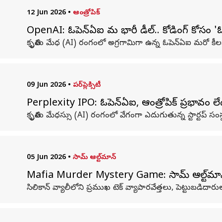
12 Jun 2026
•
ఆంత్రోపిక్
OpenAI: ఓపెన్‌ఏఐ మరో భారీ డీల్.. కోడింగ్ కోసం 'ఓన
కృత్రిమ మేధ (AI) రంగంలో అగ్రగామిగా ఉన్న ఓపెన్‌ఏఐ మరో కీల
09 Jun 2026
•
పర్‌ప్లెక్సిటీ
Perplexity IPO: ఓపెన్‌ఏఐ, ఆంత్రోపిక్ ప్రభావం లేదు
కృత్రిమ మేధస్సు (AI) రంగంలో వేగంగా ఎదుగుతున్న స్టార్టప్ సంస్థ
05 Jun 2026
•
సామ్ ఆల్ట్‌మాన్‌
Mafia Murder Mystery Game: సామ్ ఆల్ట్‌మాన్‌త
సిలికాన్ వ్యాలీలోని ప్రముఖ టెక్ వ్యాపారవేత్తలు, పెట్టుబడిదా