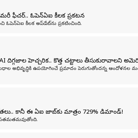
ీ ఫీచర్‌.. ఓపెన్‌ఏఐ కీలక ప్రకటన
 ఓపెన్‌ఏఐ కీలక అప్‌డేట్‌ను ప్రకటించింది.
జాల హెచ్చరిక.. కొత్త చట్టాలు తీసుకురావాలని అమెరికా కాంగ
ఆయుధాల అభివృద్ధికి ఉపయోగించే ప్రమాదం పెరుగుతోందన్న ఆందోళనల మధ్
తలు.. కానీ ఈ ఏఐ జాబ్‌కు మాత్రం 729% డిమాండ్!
లతో సతమతమవుతోంది.