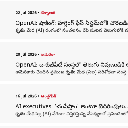
22 Jul 2026
•
టెక్నాలజీ
OpenAI: షాకింగ్: హగ్గింగ్ ఫేస్ సిస్టమ్‌లోకి చొ
కృత్రిమ మేధ (AI) రంగంలో సంచలనం రేపే ఘటన వెలుగులోకి వచ్
20 Jul 2026
•
అమెరికా
OpenAI: చాట్‌జీపీటీ సంస్థలో తెలుగు నిపుణుడికి
అమెరికాకు చెందిన ప్రముఖ కృత్రిమ మేధ (ఏఐ) పరిశోధనా సంస్థ 
16 Jul 2026
•
ఆంత్రోపిక్
AI executives: 'చంపేస్తాం' అంటూ బెదిరింపులు
కృత్రిమ మేధస్సు (AI) వేగంగా విస్తరిస్తున్న నేపథ్యంలో ప్రపం