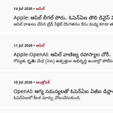
14 Jul 2026
•
ఆపిల్
Apple: ఆపిల్ లీగల్ పోరు.. ఓపెన్‌ఏఐ తొలి డివైస
ఆపిల్ దాఖలు చేసిన ట్రేడ్ సీక్రెట్ దొంగతనం కేసు మధ్య కూడా తమ హ
11 Jul 2026
•
ఆపిల్
Apple-OpenAI: ఆపిల్ వాణిజ్య రహస్యాల చోరీ.. ఓప
గోప్యత, కృత్రిమ మేధ (ఏఐ) ఉత్పత్తుల అభివృద్ధి అంశాల్లో పోట
10 Jul 2026
•
ఆంత్రోపిక్
OpenAI: ఆరోగ్య సమస్యలతో ఓపెన్‌ఏఐ ఏజీఐ డిప్లాయ్
ఓపెన్‌ఏఐలో కీలక మార్పు చోటుచేసుకుంది.