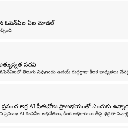
రబడిన ఓపెన్‌ఏఐ ఏఐ మోడల్
చింది.
 అత్యున్నత పదవి
ఓపెన్‌ఏఐలో తెలుగు నిపుణుడు ఉదయ్‌ రుద్దర్రాజు కీలక బాధ్యతలు చేపట్
.. ప్రపంచ అగ్ర AI సీఈవోలు ప్రాణభయంతో ఎందుకు ఉన్నా
చంలోని ప్రముఖ AI కంపెనీల అధినేతలు, కీలక అధికారులు తీవ్ర భద్రతా సవాళ