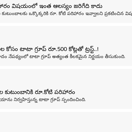
ిహారం విషయంలో ఇంత ఆలస్యం జరిగేది కాదు
ుటుంబాలకు ఒక్కొక్కరికి రూ. కోటి పరిహారం ఇవ్వాలని ప్రకటించిన విష
ం టాటా గ్రూప్‌ రూ.500 కోట్లతో ట్రస్ట్‌..!
దం నేపథ్యంలో టాటా గ్రూప్‌ అత్యంత కీలకమైన నిర్ణయం తీసుకుంది.
 కుటుంబానికి రూ.కోటి పరిహారం
ు నిర్వహిస్తున్న టాటా గ్రూప్ స్పందించింది.