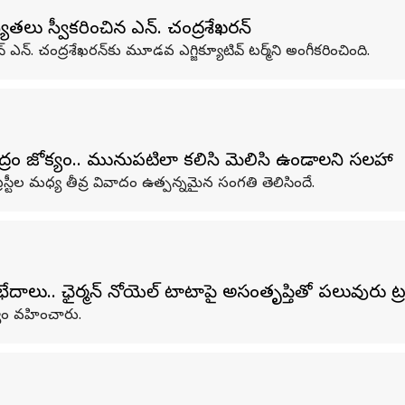
తలు స్వీకరించిన ఎన్. చంద్రశేఖరన్
మన్ ఎన్. చంద్రశేఖరన్‌కు మూడవ ఎగ్జిక్యూటివ్ టర్మ్‌ని అంగీకరించింది.
ంద్రం జోక్యం.. మునుపటిలా కలిసి మెలిసి ఉండాలని సలహా
స్టీల మధ్య తీవ్ర వివాదం ఉత్పన్నమైన సంగతి తెలిసిందే.
ేదాలు.. ఛైర్మన్ నోయెల్ టాటాపై అసంతృప్తితో పలువురు ట్రస
త్వం వహించారు.