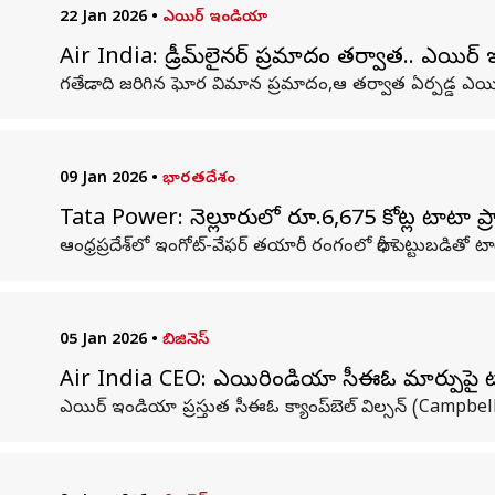
22 Jan 2026
•
ఎయిర్ ఇండియా
Air India: డ్రీమ్‌లైనర్ ప్రమాదం తర్వాత.. ఎయిర్ ఇ
గతేడాది జరిగిన ఘోర విమాన ప్రమాదం,ఆ తర్వాత ఏర్పడ్డ ఎయిర్‌స
09 Jan 2026
•
భారతదేశం
Tata Power: నెల్లూరులో రూ.6,675 కోట్ల టాటా ప్రాజె
ఆంధ్రప్రదేశ్‌లో ఇంగోట్‌-వేఫర్‌ తయారీ రంగంలో భారీ పెట్టుబడితో ట
05 Jan 2026
•
బిజినెస్
Air India CEO: ఎయిరిండియా సీఈఓ మార్పుపై టాటాల 
ఎయిర్ ఇండియా ప్రస్తుత సీఈఓ క్యాంప్‌బెల్‌ విల్సన్‌ (Campb