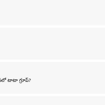
నలో టాటా గ్రూప్?