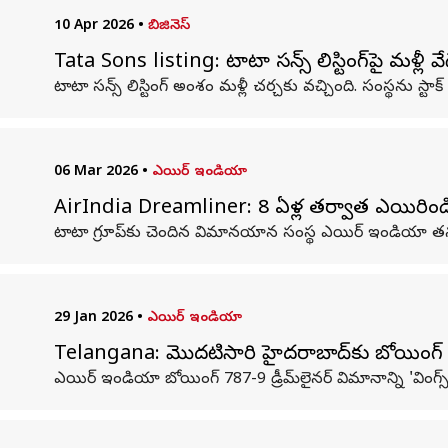
10 Apr 2026
•
బిజినెస్
Tata Sons listing: టాటా సన్స్ లిస్టింగ్‌పై మళ్లీ వ
టాటా సన్స్ లిస్టింగ్ అంశం మళ్లీ చర్చకు వచ్చింది. సంస్థను
06 Mar 2026
•
ఎయిర్ ఇండియా
AirIndia Dreamliner: 8 ఏళ్ల తర్వాత ఎయిరిండియాలో
టాటా గ్రూప్‌కు చెందిన విమానయాన సంస్థ ఎయిర్ ఇండియా తన ఫ్లీట్
29 Jan 2026
•
ఎయిర్ ఇండియా
Telangana: మొదటిసారి హైదరాబాద్‌కు బోయింగ్‌ 78
ఎయిర్ ఇండియా బోయింగ్ 787-9 డ్రీమ్‌లైనర్ విమానాన్ని 'వింగ