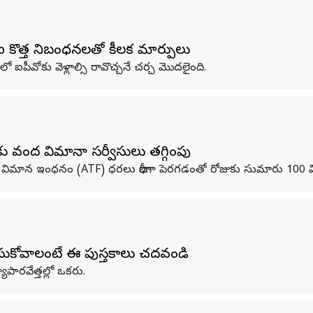
ీఐ కొత్త నిబంధనలతో కీలక మార్పులు
 ఐపీవోకు వెళ్లాల్సి రావొచ్చనే చర్చ మొదలైంది.
ు వంద విమానా సర్వీసులు తగ్గింపు
ి. విమాన ఇంధనం (ATF) ధరలు భారీగా పెరగడంతో రోజుకు సుమారు 100 విమా
ేసుకోవాలంటే ఈ పుస్తకాలు చదవండి
పారవేత్తల్లో ఒకరు.