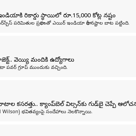
ండియాకి రికార్డు స్థాయిలో రూ.15,000 కోట్ల నష్టం
్పేస్ పరిమితుల ప్రభావంతో ఎయిర్ ఇండియా భారీ నష్టాల బాట పట్టింది.
క్ట్‌.. వెయ్యి మందికి ఉద్యోగాలు
ాటా పవర్‌ గ్రూప్‌ ముందుకు వచ్చింది.
కసరత్తు.. క్యాంప్‌బెల్‌ విల్సన్‌కు గుడ్‌బై చెప్పే ఆలోచ
ell Wilson) భవితవ్యంపై సందేహాలు నెలకొన్నాయి.