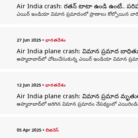
Air India crash: రతన్ టాటా ఉండి ఉంటే.. పర
ఎయిర్‌ ఇండియా విమాన ప్రమాదంలో ప్రాణాలు కోల్పోయిన వారి క
27 Jun 2025
•
భారతదేశం
Air India plane crash: విమాన ప్రమాద బాధితుల కోస
అహ్మదాబాద్‌లో చోటుచేసుకున్న ఎయిర్‌ ఇండియా విమాన ప్రమా
12 Jun 2025
•
భారతదేశం
Air India plane crash: విమాన ప్రమాద మృతుల
అహ్మదాబాద్‌లో జరిగిన విమాన ప్రమాదం నేపథ్యంలో ఎయిరిండియాన
05 Apr 2025
•
బిజినెస్