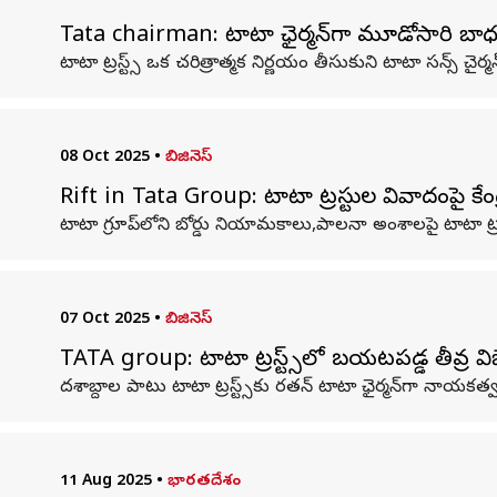
Tata chairman: టాటా ఛైర్మన్‌గా మూడోసారి బాధ్య
టాటా ట్రస్ట్స్ ఒక చరిత్రాత్మక నిర్ణయం తీసుకుని టాటా సన్స్ చైర్
08 Oct 2025
•
బిజినెస్
Rift in Tata Group: టాటా ట్రస్టుల వివాదంపై కే
టాటా గ్రూప్‌లోని బోర్డు నియామకాలు,పాలనా అంశాలపై టాటా ట్ర
07 Oct 2025
•
బిజినెస్
TATA group: టాటా ట్రస్ట్స్‌లో బయటపడ్డ తీవ్ర విభ
దశాబ్దాల పాటు టాటా ట్రస్ట్స్‌కు రతన్‌ టాటా ఛైర్మన్‌గా నాయక
11 Aug 2025
•
భారతదేశం