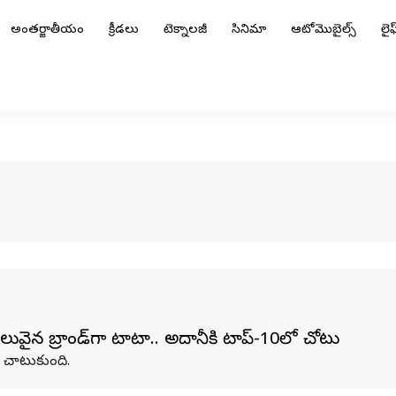
అంతర్జాతీయం
క్రీడలు
టెక్నాలజీ
సినిమా
ఆటోమొబైల్స్
లైఫ్
వైన బ్రాండ్‌గా టాటా.. అదానీకి టాప్-10లో చోటు
ి చాటుకుంది.