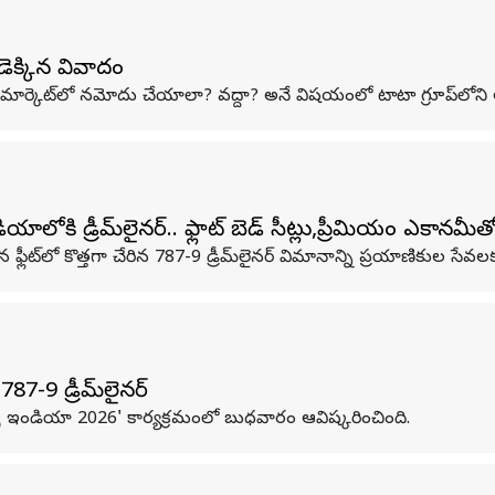
ేడెక్కిన వివాదం
 స్టాక్ మార్కెట్‌లో నమోదు చేయాలా? వద్దా? అనే విషయంలో టాటా గ్రూప్‌
కి డ్రీమ్‌లైనర్‌.. ఫ్లాట్ బెడ్ సీట్లు,ప్రీమియం ఎకానమీ
‌లో కొత్తగా చేరిన 787-9 డ్రీమ్‌లైనర్‌ విమానాన్ని ప్రయాణికుల సేవలకు 
7-9 డ్రీమ్‌లైనర్
్స్ ఇండియా 2026' కార్యక్రమంలో బుధవారం ఆవిష్కరించింది.