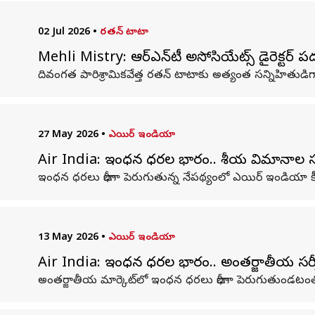
02 Jul 2026
•
రతన్ టాటా
Mehli Mistry: ఆర్‌ఎన్‌టీ అసోసియేట్స్ డైరెక్టర్ పదవి
దివంగత పారిశ్రామికవేత్త రతన్ టాటాకు అత్యంత సన్నిహితుడిగా ప
27 May 2026
•
ఎయిర్ ఇండియా
Air India: ఇంధన ధరల భారం.. దేశీయ విమానాల 
ఇంధన ధరలు భారీగా పెరుగుతున్న నేపథ్యంలో ఎయిర్ ఇండియా కీ
13 May 2026
•
ఎయిర్ ఇండియా
Air India: ఇంధన ధరల భారం.. అంతర్జాతీయ సర
అంతర్జాతీయ మార్కెట్‌లో ఇంధన ధరలు భారీగా పెరుగుతుండటంతో