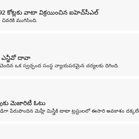
2 కోట్లకు వాటా విక్రయించిన ఐహెచ్‌సీఎల్
 చివరికి ముగిసింది.
 ఎన్జీవో దావా
చ్‌కు చెందిన ఒక స్వచ్ఛంద సంస్థ న్యాయపరమైన చర్యలకు దిగింది.
ింపుకు మెజారిటీ ఓటు
ా పేరుపొందిన మెహ్లీ మిస్త్రీకి టాటా ట్రస్టులలో ఈసారి అవకాశం దక్కలే