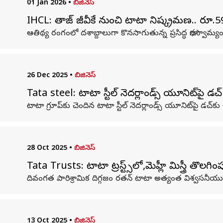
01 Jan 2026
•
బిజినెస్
IHCL: తాజ్‌ జీవీకే నుంచి టాటా నిష్క్రమణ.. రూ.59
ఆతిథ్య రంగంలో దశాబ్దాలుగా కొనసాగుతున్న ప్రసిద్ధ భాగస్వామ్యం
26 Dec 2025
•
బిజినెస్
Tata steel: టాటా స్టీల్ నెదర్లాండ్స్ యూనిట్‌పై డచ్
టాటా గ్రూప్‌కు చెందిన టాటా స్టీల్ నెదర్లాండ్స్ యూనిట్‌పై డ
28 Oct 2025
•
బిజినెస్
Tata Trusts: టాటా ట్రస్ట్స్‌లో,మెహ్లీ మిస్త్రీ తొలగ
దివంగత పారిశ్రామిక దిగ్గజం రతన్ టాటా అత్యంత విశ్వసనీయుడిగ
13 Oct 2025
•
బిజినెస్