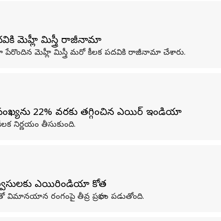
కి మెహ్లీ మిస్త్రీ రాజీనామా
ేరొందిన మెహ్లీ మిస్త్రీ మరో కీలక పదవికి రాజీనామా చేశారు.
సంఖ్యను 22% వరకు తగ్గించిన ఎయిర్ ఇండియా
లక నిర్ణయం తీసుకుంది.
్వీసులకు ఎయిరిండియా కోత
 విమానయాన రంగంపై తీవ్ర ప్రభావం పడుతోంది.