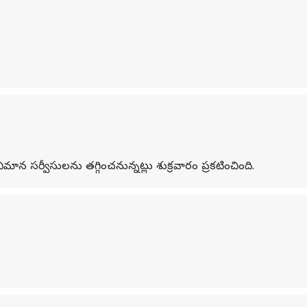
న సర్వీసులను తగ్గించనున్నట్లు శుక్రవారం ప్రకటించింది.