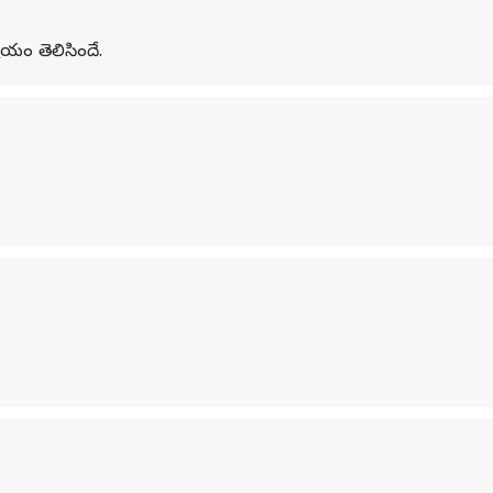
యం తెలిసిందే.