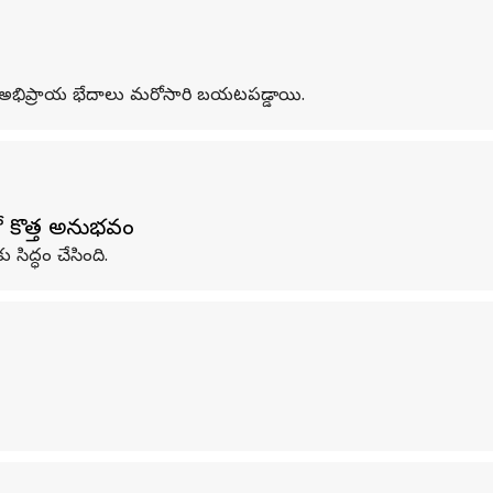
లోని అభిప్రాయ భేదాలు మరోసారి బయటపడ్డాయి.
తో కొత్త అనుభవం
సిద్ధం చేసింది.