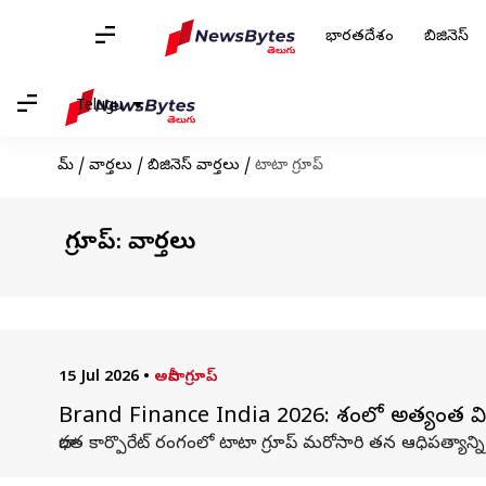
భారతదేశం
బిజినెస్
Telugu
హోమ్
/
వార్తలు
/
బిజినెస్ వార్తలు
/
టాటా గ్రూప్
టాటా గ్రూప్: వార్తలు
15 Jul 2026
•
అదానీ గ్రూప్
Brand Finance India 2026: దేశంలో అత్యంత విలు
భారత కార్పొరేట్ రంగంలో టాటా గ్రూప్ మరోసారి తన ఆధిపత్యాన్న