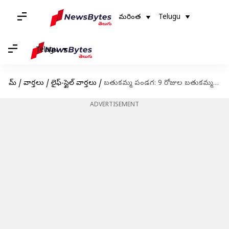
మరింత
Telugu
Telugu
హోమ్
/
వార్తలు
/
లైఫ్-స్టైల్ వార్తలు
/
బతుకమ్మ పండగ: 9 రోజుల బతుకమ్మ, 8రకాల నైవేద్యాల గురించి తెలుసుకోండి
ADVERTISEMENT