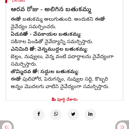
Details
ఆరవ రోజు - అలిగిన బతుకమ్మ
ఈరోజు బతుకమ్మ అలుగుతుంది. అందుకని ఈరోజు
నైవేద్యం సమర్పించరు.
ఏడవరోజు - వేపకాయల బతుకమ్మ:
సకినాల పిండితో నైవేద్యాన్ని సమర్పిస్తారు.
ఎనిమిది రోజు: వెన్నముద్దల బతుకమ్మ:
బెల్లం, నువ్వులు, వెన్న వంటి పదార్థాలను నైవేద్యంగా
సమర్పిస్తారు.
తొమ్మిదవ రోజు: సద్దుల బతుకమ్మ:
ఈరోజు పులిహోర, పెరుగన్నం, నువ్వుల సద్ది, కొబ్బరి
అన్నం మొదలగు వాటిని నైవేద్యంగా సమర్పిస్తారు.
మీరు పూర్తి చేశారు