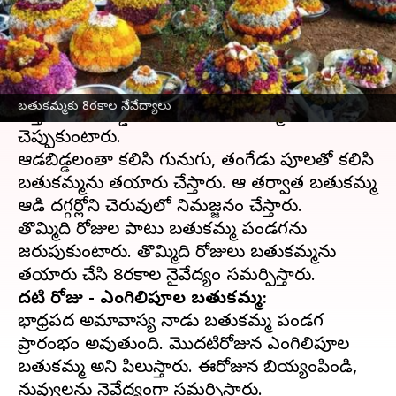
వ్రాసిన వారు
Oct 16, 2023
01:20 pm
Sriram Pranateja
ఈ వార్తాకథనం ఏంటి
తెలంగాణ
లో బతుకమ్మ పండగను చాలా ఘనంగా
బతుకమ్మకు 8రకాల నేవేద్యాలు
చేస్తారు. ఆడబిడ్డల పండగగా బతుకమ్మ పండగను
చెప్పుకుంటారు.
ఆడబిడ్డలంతా కలిసి గునుగు, తంగేడు పూలతో కలిసి
బతుకమ్మను తయారు చేస్తారు. ఆ తర్వాత బతుకమ్మ
ఆడి దగ్గర్లోని చెరువులో నిమజ్జనం చేస్తారు.
తొమ్మిది రోజుల పాటు బతుకమ్మ పండగను
జరుపుకుంటారు. తొమ్మిది రోజులు బతుకమ్మను
మొదటి రోజు - ఎంగిలిపూల బతుకమ్మ:
భాధ్రపద అమావాస్య నాడు బతుకమ్మ పండగ
ప్రారంభం అవుతుంది. మొదటిరోజున ఎంగిలిపూల
బతుకమ్మ అని పిలుస్తారు. ఈరోజున బియ్యంపిండి,