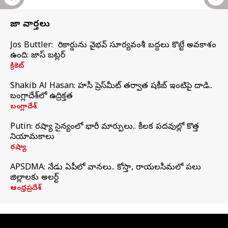
తాజా వార్తలు
Jos Buttler: నా రికార్డును వైభవ్ సూర్యవంశీ బద్దలు కొట్టే అవకాశం
ఉంది: జాస్ బట్లర్
క్రికెట్
Shakib Al Hasan: హసీనా ప్రెస్‌మీట్‌ తర్వాత షకీబ్‌ ఇంటిపై దాడి..
బంగ్లాదేశ్‌లో ఉద్రిక్తత
బంగ్లాదేశ్
Putin: రష్యా సైన్యంలో భారీ మార్పులు.. కీలక పదవుల్లో కొత్త
నియామకాలు
రష్యా
APSDMA: నేడు ఏపీలో వానలు.. కోస్తా, రాయలసీమలో పలు
జిల్లాలకు అలర్ట్
ఆంధ్రప్రదేశ్