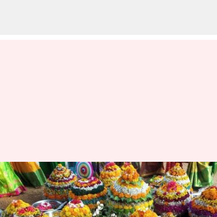
బతుకమ్మ పండగ: 9 రోజుల
బతుకమ్మ, 8రకాల నైవేద్యాల గురించి
తెలుసుకోండి