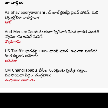
తాజా వార్తలు
Vaibhav Sooryavanshi : రెడ్ బాల్ క్రికెట్‌పై వైభవ్ ఫోకస్.. మరి
టెస్టుల్లోనూ రాణిస్తాడా?
క్రికెట్
Anil Menon: విజయవంతంగా స్పేస్‌వాక్‌ చేసిన భారత సంతతి
వ్యోమగామి అనిల్‌ మేనన్
వ్యోమగామి
US Tariffs: భారత్‌పై 100% టారిఫ్‌ మోత.. అమెరికా సెనెట్‌లో
కీలక బిల్లుకు ఆమోదం
అమెరికా
CM Chandrababu: బీసీల సంరక్షణకు ప్రత్యేక చట్టం..
ముసాయిదా సిద్ధం: చంద్రబాబు
చంద్రబాబు నాయుడు