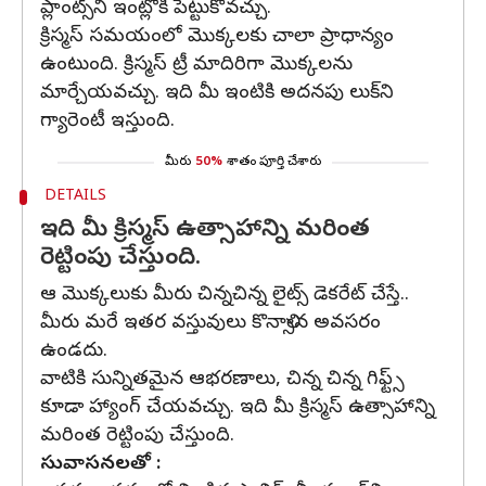
ప్లాంట్స్​ని ఇంట్లోకి పెట్టుకోవచ్చు.
క్రిస్మస్ సమయంలో మొక్కలకు చాలా ప్రాధాన్యం
ఉంటుంది. క్రిస్మస్​ ట్రీ మాదిరిగా మొక్కలను
మార్చేయవచ్చు. ఇది మీ ఇంటికి అదనపు లుక్​ని
గ్యారెంటీ ఇస్తుంది.
మీరు
50%
శాతం పూర్తి చేశారు
DETAILS
ఇది మీ క్రిస్మస్ ఉత్సాహాన్ని మరింత
రెట్టింపు చేస్తుంది.
ఆ మొక్కలుకు మీరు చిన్నచిన్న లైట్స్ డెకరేట్ చేస్తే..
మీరు మరే ఇతర వస్తువులు కొనాల్సిన అవసరం
ఉండదు.
వాటికి సున్నితమైన ఆభరణాలు, చిన్న చిన్న గిఫ్ట్స్
కూడా హ్యాంగ్ చేయవచ్చు. ఇది మీ క్రిస్మస్ ఉత్సాహాన్ని
మరింత రెట్టింపు చేస్తుంది.
సువాసనలతో :