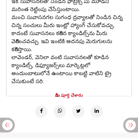
ఇక సువాసనలతో నిండిన ఫాబ్రిక్స్ మీ మూడ్​ని
మరింత రెట్టింపు చేసేస్తుంటాయి.
మంచి సువాసనగల సుగంధ ద్రవ్యాలతో నిండిన చిన్న
చిన్న సంచులు మీరు ఇంట్లో హ్యాంగ్ చేసుకోవచ్చు.
కాదంటే సువాసనలు కలిగిన క్యాండిల్స్​ను మీరు
వెలిగించవచ్చు. ఇవి ఇంటికి అదనపు మెరుగులను
కలిగిస్తాయి.
లావెండర్, వెనిలా వంటి సువాసనలతో కూడిన
క్యాండిల్స్, డిఫ్యూజర్స్​లు మార్కెట్లలో
అందుంబాటులోనే ఉంటాయి కాబట్టి వాటిని ట్రై
చేసుకుంటే సరి.
మీరు పూర్తి చేశారు