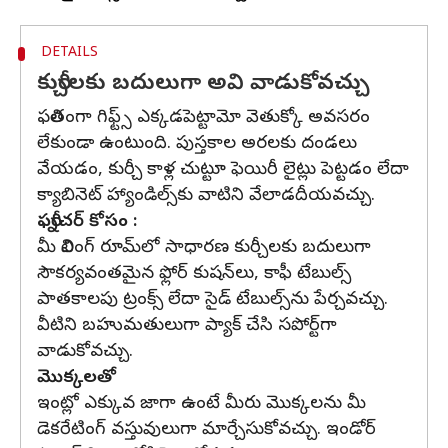
DETAILS
కుర్చీలకు బదులుగా అవి వాడుకోవచ్చు
ఫలితంగా గిఫ్ట్స్ ఎక్కడపెట్టామో వెతుక్కో అవసరం
లేకుండా ఉంటుంది. పుస్తకాల అరలకు దండలు
వేయడం, కుర్చీ కాళ్ల చుట్టూ ఫెయిరీ లైట్లు పెట్టడం లేదా
క్యాబినెట్ హ్యాండిల్స్​కు వాటిని వేలాడదీయవచ్చు.
ఫర్నీచర్ కోసం :
మీ లివింగ్​ రూమ్​లో సాధారణ కుర్చీలకు బదులుగా
సౌకర్యవంతమైన ఫ్లోర్ కుషన్​లు, కాఫీ టేబుల్స్​
పాతకాలపు ట్రంక్స్​ లేదా సైడ్​ టేబుల్స్​ను పేర్చవచ్చు.
వీటిని బహుమతులుగా ప్యాక్ చేసి సపోర్ట్​గా
వాడుకోవచ్చు.
మొక్కలతో
ఇంట్లో ఎక్కువ జాగా ఉంటే మీరు మొక్కలను మీ
డెకరేటింగ్ వస్తువులుగా మార్చేసుకోవచ్చు. ఇండోర్