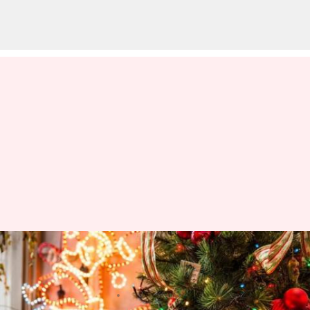
Christmas : ఈ క్రిస్మస్​కి మీ నివాసాన్ని
ఈజీగా, ట్రెండీగా ఇలా మార్చేయండి
వ్రాసిన వారు
Dec 18, 2023
06:10 pm
TEJAVYAS BESTHA