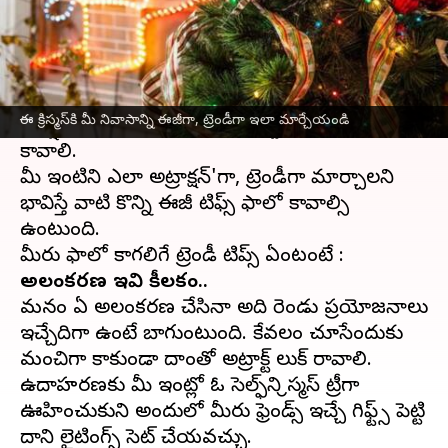
ఈ వార్తాకథనం ఏంటి
క్రిస్ మస్
పండుగను పురస్కరించుకుని ఇంటిని డెకరేట్
చేయడం సాధారణమే. ట్రెండీగా, మరింత
ఈ క్రిస్మస్​కి మీ నివాసాన్ని ఈజీగా, ట్రెండీగా ఇలా మార్చేయండి
ఆకర్షణీయంగా, అందంగా తీర్చిదిద్దేందుకు కళా పోషణ
కావాలి.
మీ ఇంటిని ఎలా అట్రాక్షన్'గా, ట్రెండీగా మార్చాలని
భావిస్తే వాటికి కొన్ని ఈజీ టిఫ్స్ ఫాలో కావాల్సి
ఉంటుంది.
అలంకరణలో ఇవి కీలకం..
మనం ఏ అలంకరణ చేసినా అది రెండు ప్రయోజనాలు
ఇచ్చేదిగా ఉంటే బాగుంటుంది. కేవలం చూసేందుకు
మంచిగా కాకుండా దాంతో అట్రాక్ట్ లుక్ రావాలి.
ఉదాహరణకు మీ ఇంట్లో ఓ సెల్ఫ్​ని క్రిస్మస్​ ట్రీగా
ఊహించుకుని అందులో మీరు ఫ్రెండ్స్​కి ఇచ్చే గిఫ్ట్స్ పెట్టి