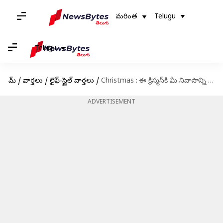
మరింత
Telugu
Telugu
హోమ్
/
వార్తలు
/
లైఫ్-స్టైల్ వార్తలు
/
Christmas : ఈ క్రిస్మస్​కి మీ నివాసాన్ని ఈజీగా, ట్రెండీగా ఇలా మార్చేయండి
ADVERTISEMENT