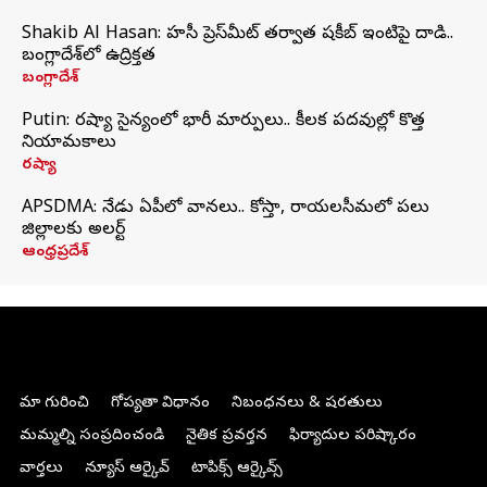
Shakib Al Hasan: హసీనా ప్రెస్‌మీట్‌ తర్వాత షకీబ్‌ ఇంటిపై దాడి..
బంగ్లాదేశ్‌లో ఉద్రిక్తత
బంగ్లాదేశ్
Putin: రష్యా సైన్యంలో భారీ మార్పులు.. కీలక పదవుల్లో కొత్త
నియామకాలు
రష్యా
APSDMA: నేడు ఏపీలో వానలు.. కోస్తా, రాయలసీమలో పలు
జిల్లాలకు అలర్ట్
ఆంధ్రప్రదేశ్
మా గురించి
గోప్యతా విధానం
నిబంధనలు & షరతులు
మమ్మల్ని సంప్రదించండి
నైతిక ప్రవర్తన
ఫిర్యాదుల పరిష్కారం
వార్తలు
న్యూస్ ఆర్కైవ్
టాపిక్స్ ఆర్కైవ్స్