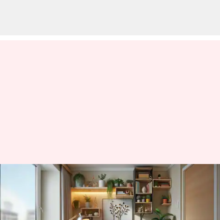
Home Decor Tips: ఇల్లు క్లాసీగా,
రిచ్‍గా కనిపించాలంటే ఈ టిప్స్
పాటించండి!