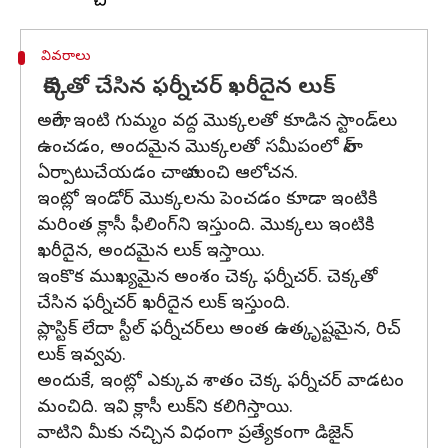
వివరాలు
చెక్కతో చేసిన ఫర్నీచర్ ఖరీదైన లుక్
అలాగే, ఇంటి గుమ్మం వద్ద మొక్కలతో కూడిన స్టాండ్‌లు
ఉంచడం, అందమైన మొక్కలతో సమీపంలో లాన్
ఏర్పాటుచేయడం చాలా మంచి ఆలోచన.
ఇంట్లో ఇండోర్ మొక్కలను పెంచడం కూడా ఇంటికి
మరింత క్లాసీ ఫీలింగ్‌ని ఇస్తుంది. మొక్కలు ఇంటికి
ఖరీదైన, అందమైన లుక్ ఇస్తాయి.
ఇంకొక ముఖ్యమైన అంశం చెక్క ఫర్నీచర్. చెక్కతో
చేసిన ఫర్నీచర్ ఖరీదైన లుక్ ఇస్తుంది.
ప్లాస్టిక్ లేదా స్టీల్‌ ఫర్నీచర్‌లు అంత ఉత్కృష్టమైన, రిచ్‌
లుక్ ఇవ్వవు.
అందుకే, ఇంట్లో ఎక్కువ శాతం చెక్క ఫర్నీచర్‌ వాడటం
మంచిది. ఇవి క్లాసీ లుక్‌ని కలిగిస్తాయి.
వాటిని మీకు నచ్చిన విధంగా ప్రత్యేకంగా డిజైన్