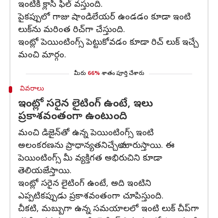
ఇంటికి క్లాసీ ఫీల్ వస్తుంది.
పైకప్పులో గాజు షాండిలేయర్ ఉండడం కూడా ఇంటి
లుక్‌ను మరింత రిచ్‌గా చేస్తుంది.
ఇంట్లో పెయింటింగ్స్ పెట్టుకోవడం కూడా రిచ్ లుక్ ఇచ్చే
మంచి మార్గం.
మీరు
66%
శాతం పూర్తి చేశారు
వివరాలు
ఇంట్లో సరైన లైటింగ్ ఉంటే, ఇలు
ప్రకాశవంతంగా ఉంటుంది
మంచి డిజైన్‌తో ఉన్న పెయింటింగ్స్ ఇంటి
అలంకరణను ప్రాధాన్యతనిచ్చేలా మారుస్తాయి. ఈ
పెయింటింగ్స్ మీ వ్యక్తిగత అభిరుచిని కూడా
తెలియజేస్తాయి.
ఇంట్లో సరైన లైటింగ్ ఉంటే, అది ఇంటిని
ఎప్పటికప్పుడు ప్రకాశవంతంగా చూపిస్తుంది.
చీకటి, మబ్బుగా ఉన్న సమయాలలో ఇంటి లుక్ చీప్‌గా