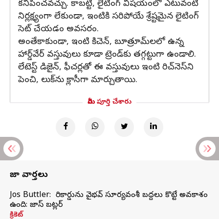
కనిపించవచ్చు. కాబట్టి, లైటింగ్ విషయంలో ఎటువంటి
నిర్లక్ష్యంగా లేకుండా, ఇంటికి సరిపోయే శ్రేష్టమైన లైటింగ్
సెట్ చేయడం అవసరం.
అంతేకాకుండా, ఇంటి కిచెన్, బూత్రూమ్‌లలో ఉన్న
హార్డ్‌వేర్ వస్తువులు కూడా ట్రెండ్‌కు తగ్గట్టుగా ఉండాలి.
లేటెస్ట్ డిజైన్, ఫీచర్లతో ఈ వస్తువులు ఇంటి రిచ్‌నెస్‌ని
పెంచి, లుక్‌ను క్లాసీగా మార్చుతాయి.
మీరు పూర్తి చేశారు
తాజా వార్తలు
Jos Buttler: నా రికార్డును వైభవ్ సూర్యవంశీ బద్దలు కొట్టే అవకాశం
ఉంది: జాస్ బట్లర్
క్రికెట్