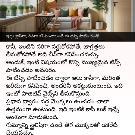
వ్రాసిన వారు
Dec 06, 2024
12:35 pm
Sirish Praharaju
ఈ వార్తాకథనం ఏంటి
ఇల్లు క్లాసీ, రిచ్ లుక్‌తో ఆకట్టుకునే విధంగా ఉండాలని
ఇల్లు క్లాసీగా, రిచ్‍గా కనిపించాలంటే ఈ టిప్స్ పాటించండి!
అందరూ కోరుకుంటారు.
కానీ, ఇంటిని సరిగా సర్దుకోకపోతే, జాగ్రత్తలు
తీసుకోకపోతే అది చీప్‌గా కనిపించవచ్చు.
అందుకే, ఇంటి విషయంలో కొన్ని ముఖ్యమైన టిప్స్
పాటించడం అవసరం.
ఈ టిప్స్ పాటించడం ద్వారా ఇల్లు క్లాసీగా, మరింత
ఖరీదుగా కనిపించి, అందరినీ ఆకట్టుకుంటుంది. ఇది
ఇంట్లో పాజిటివ్ వైబ్స్‌ని తీసుకొస్తుంది.
ప్రధాన ద్వారం వద్ద మొక్కలు ఉంచడం చాలా
ఉత్తమంగా ఉంటుంది. ఇది ఇంటికి క్లాసీ లుక్ ఇచ్చే
అంశంగా మారుతుంది.
గుమ్మాన్ని స్టైలిష్‌గా ఉండే తీగ మొక్కలతో డెకరేట్