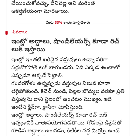
చేయించుకోవచ్చు, దీనివల్ల అవి మరింత
ఆకర్షణీయంగా మారతాయి.
మీరు
33%
శాతం పూర్తి చేశారు
వివరాలు
ఇంట్లో అద్దాలు, షాండిలేయర్స్ కూడా రిచ్
లుక్ ఇస్తాయి
ఇంట్లో ఇంతటి ఖరీదైన వస్తువులు ఉన్నా సరిగా
సర్దుకోకపోతే లుక్ బాగుండదు. ఏది ఎక్కడ ఉంచాలో
ఎప్పుడూ ఆక్కడే పెట్టాలి.
గందరగోళం ఉన్నప్పుడు వస్తువుల విలువ కూడా
తగ్గిపోతుంది. కిచెన్ నుండి, పిల్లల బొమ్మల వరకూ ప్రతి
వస్తువును దాని స్థలంలో ఉంచటం ముఖ్యం. ఇది
ఇంటిని క్లీన్‌గా, క్లాసీగా చూపిస్తుంది.
ఇంట్లో అద్దాలు, షాండిలేయర్స్ కూడా రిచ్ లుక్
ఇవ్వడానికి చాలా ఉపయోగపడతాయి. గోడలపై డిజైన్‌తో
కూడిన అద్దాలు ఉంచడం, కిటికీల వద్ద మిర్రర్స్ ఉంటే