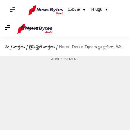
మరింత
Telugu
Telugu
హోమ్
/
వార్తలు
/
లైఫ్-స్టైల్ వార్తలు
/
Home Decor Tips: ఇల్లు క్లాసీగా, రిచ్‍గా కనిపించాలంటే ఈ టిప్స్ పాటించండి!
ADVERTISEMENT