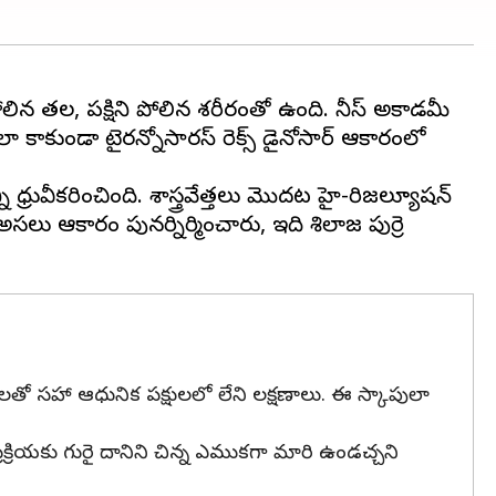
లిన తల, పక్షిని పోలిన శరీరంతో ఉంది. చైనీస్ అకాడమీ
లలా కాకుండా టైరన్నోసారస్ రెక్స్ డైనోసార్ ఆకారంలో
ధ్రువీకరించింది. శాస్త్రవేత్తలు మొదట హై-రిజల్యూషన్
ు ఆకారం పునర్నిర్మించారు, ఇది శిలాజ పుర్రె
లతో సహా ఆధునిక పక్షులలో లేని లక్షణాలు. ఈ స్కాపులా
క్రియకు గురై దానిని చిన్న ఎముకగా మారి ఉండచ్చని