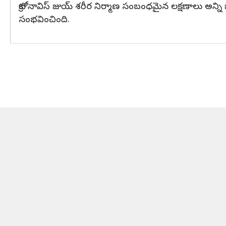
క్రాటోనావిస్ జుయ్ శరీర నిర్మాణ సంబంధమైన లక్షణాలు అన్ని జ
సంభవించింది.