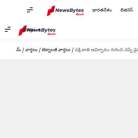
భారతదేశం
బిజినెస్
Telugu
హోమ్
/
వార్తలు
/
టెక్నాలజీ వార్తలు
/
పక్షి జాతి ఆవిర్భావం గురించి చెప్పే