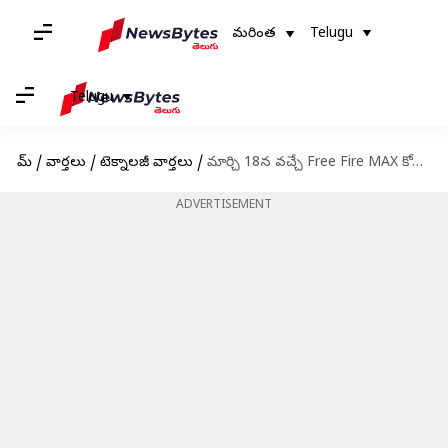
మరింత
Telugu
Telugu
హోమ్
/
వార్తలు
/
టెక్నాలజీ వార్తలు
/
మార్చి 18న వచ్చే Free Fire MAX కోడ్స్ రీడీమ్ విధానం
ADVERTISEMENT