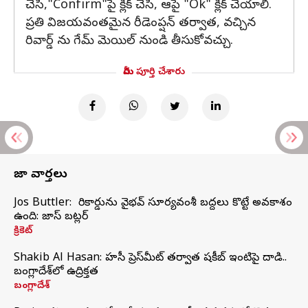
చేసి,"Confirm"పై క్లిక్ చేసి, ఆపై "Ok" క్లిక్ చేయాలి.
ప్రతి విజయవంతమైన రీడెంప్షన్ తర్వాత, వచ్చిన
రివార్డ్ ను గేమ్ మెయిల్ నుండి తీసుకోవచ్చు.
మీరు పూర్తి చేశారు
తాజా వార్తలు
Jos Buttler: నా రికార్డును వైభవ్ సూర్యవంశీ బద్దలు కొట్టే అవకాశం
ఉంది: జాస్ బట్లర్
క్రికెట్
Shakib Al Hasan: హసీనా ప్రెస్‌మీట్‌ తర్వాత షకీబ్‌ ఇంటిపై దాడి..
బంగ్లాదేశ్‌లో ఉద్రిక్తత
బంగ్లాదేశ్