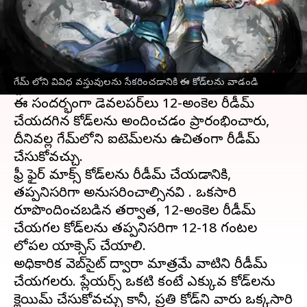
ఈ వార్తాకథనం ఏంటి
Garena సెప్టెంబర్ 2021లో కాస్మెటిక్ అప్‌లతో ఫ్రీ ఫైర్
మాక్స్ ని విడుదల చేసింది. ఈమధ్యే గూగుల్ ప్లే
గేమ్ లోని వివిధ వస్తువులను సేకరించడానికి ఈ కోడ్‌లను వాడండి
స్టోర్‌లో 100 మిలియన్ డౌన్‌లోడ్‌లు చేరుకుంది.
ఈ సందర్భంగా డెవలపర్‌లు 12-అంకెల రీడీమ్
చేయదగిన కోడ్‌లను అందించడం ప్రారంభించారు,
దీనివల్ల గేమ్‌లోని ఐటెమ్‌లను ఉచితంగా రీడీమ్
చేసుకోవచ్చు.
ఫ్రీ ఫైర్ మాక్స్ కోడ్‌లను రీడీమ్ చేయడానికి,
తప్పనిసరిగా అనుసరించాల్సినవి . ఒకసారి
రూపొందించబడిన తర్వాత, 12-అంకెల రీడీమ్
చేయగల కోడ్‌లను తప్పనిసరిగా 12-18 గంటల
లోపల యాక్సెస్ చేయాలి.
అధికారిక వెబ్‌సైట్ ద్వారా మాత్రమే వాటిని రీడీమ్
చేయగలరు. ప్లేయర్స్ ఒకటి కంటే ఎక్కువ కోడ్‌లను
క్లెయిమ్ చేసుకోవచ్చు కానీ, ప్రతి కోడ్‌ని వారు ఒక్కసారి