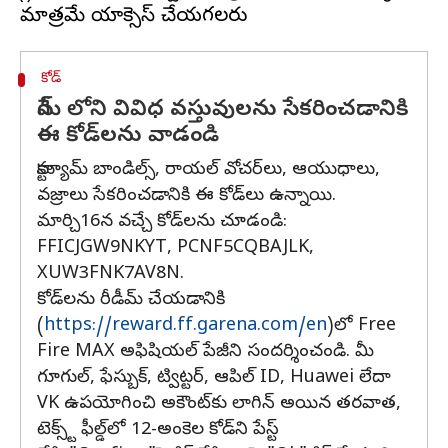
కోడ్‌
గేమ్ లోని వివిధ వస్తువులను సేకరించడానికి
ఈ కోడ్‌లను వాడండి
కాస్ట్యూమ్ బాండిల్స్, రాయల్ వోచర్‌లు, ఆయుధాలు,
వజ్రాలు సేకరించడానికి ఈ కోడ్‌లు ఉన్నాయి.
మార్చి16న వచ్చే కోడ్‌లను చూడండి:
FFICJGW9NKYT, PCNF5CQBAJLK,
XUW3FNK7AV8N.
కోడ్‌లను రీడీమ్ చేయడానికి
(
https://reward.ff.garena.com/en
)లో Free
Fire MAX అఫిషియల్ పేజీని సందర్శించండి. మీ
గూగుల్, ఫేస్బుక్, ట్విట్టర్, ఆపిల్ ID, Huawei లేదా
VK ఉపయోగించి అకౌంట్‌కు లాగిన్ అయిన తరవాత,
టెక్స్ట్ ఫీల్డ్‌లో 12-అంకెల కోడ్‌ని పేస్ట్