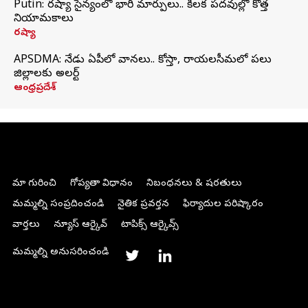
Putin: రష్యా సైన్యంలో భారీ మార్పులు.. కీలక పదవుల్లో కొత్త
నియామకాలు
రష్యా
APSDMA: నేడు ఏపీలో వానలు.. కోస్తా, రాయలసీమలో పలు
జిల్లాలకు అలర్ట్
ఆంధ్రప్రదేశ్
మా గురించి
గోప్యతా విధానం
నిబంధనలు & షరతులు
మమ్మల్ని సంప్రదించండి
నైతిక ప్రవర్తన
ఫిర్యాదుల పరిష్కారం
వార్తలు
న్యూస్ ఆర్కైవ్
టాపిక్స్ ఆర్కైవ్స్
మమ్మల్ని అనుసరించండి