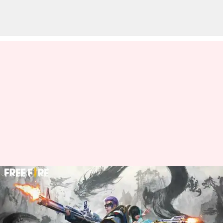
మార్చి 18న వచ్చే Free Fire MAX
కోడ్స్ రీడీమ్ విధానం
వ్రాసిన వారు
Mar 18, 2023
06:00 am
Nishkala Sathivada