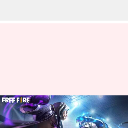
మార్చి 30న వచ్చే Free Fire MAX
కోడ్స్ రీడీమ్ విధానం
వ్రాసిన వారు
Mar 30, 2023
06:00 am
Nishkala Sathivada