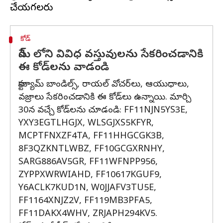
కోడ్‌
గేమ్ లోని వివిధ వస్తువులను సేకరించడానికి
ఈ కోడ్‌లను వాడండి
కాస్ట్యూమ్ బాండిల్స్, రాయల్ వోచర్‌లు, ఆయుధాలు,
వజ్రాలు సేకరించడానికి ఈ కోడ్‌లు ఉన్నాయి. మార్చి
30న వచ్చే కోడ్‌లను చూడండి: FF11NJN5YS3E,
YXY3EGTLHGJX, WLSGJXS5KFYR,
MCPTFNXZF4TA, FF11HHGCGK3B,
8F3QZKNTLWBZ, FF10GCGXRNHY,
SARG886AV5GR, FF11WFNPP956,
ZYPPXWRWIAHD, FF10617KGUF9,
Y6ACLK7KUD1N, W0JJAFV3TU5E,
FF1164XNJZ2V, FF119MB3PFA5,
FF11DAKX4WHV, ZRJAPH294KV5.