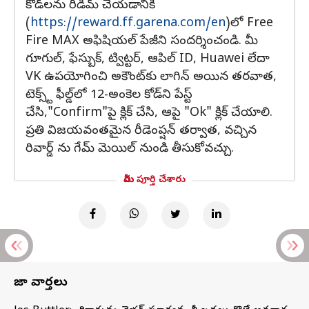
కోడ్‌లను రీడీమ్ చేయడానికి
(
https://reward.ff.garena.com/en
)లో Free
Fire MAX అఫిషియల్ పేజీని సందర్శించండి. మీ
గూగుల్, ఫేస్బుక్, ట్విట్టర్, ఆపిల్ ID, Huawei లేదా
VK ఉపయోగించి అకౌంట్‌కు లాగిన్ అయిన తరవాత,
టెక్స్ట్ ఫీల్డ్‌లో 12-అంకెల కోడ్‌ని పేస్ట్
చేసి,"Confirm"పై క్లిక్ చేసి, ఆపై "Ok" క్లిక్ చేయాలి.
ప్రతి విజయవంతమైన రీడెంప్షన్ తర్వాత, వచ్చిన
రివార్డ్ ను గేమ్ మెయిల్ నుండి తీసుకోవచ్చు.
మీరు పూర్తి చేశారు
తాజా వార్తలు