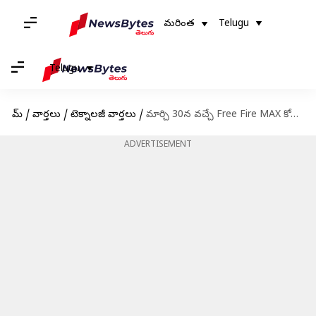
మరింత
Telugu
Telugu
హోమ్
/
వార్తలు
/
టెక్నాలజీ వార్తలు
/
మార్చి 30న వచ్చే Free Fire MAX కోడ్స్ రీడీమ్ విధానం
ADVERTISEMENT