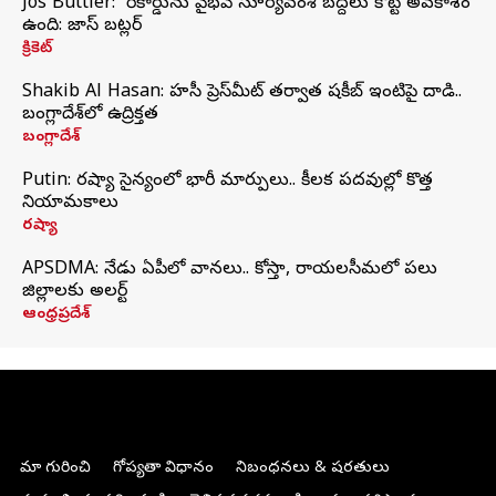
Jos Buttler: నా రికార్డును వైభవ్ సూర్యవంశీ బద్దలు కొట్టే అవకాశం
ఉంది: జాస్ బట్లర్
క్రికెట్
Shakib Al Hasan: హసీనా ప్రెస్‌మీట్‌ తర్వాత షకీబ్‌ ఇంటిపై దాడి..
బంగ్లాదేశ్‌లో ఉద్రిక్తత
బంగ్లాదేశ్
Putin: రష్యా సైన్యంలో భారీ మార్పులు.. కీలక పదవుల్లో కొత్త
నియామకాలు
రష్యా
APSDMA: నేడు ఏపీలో వానలు.. కోస్తా, రాయలసీమలో పలు
జిల్లాలకు అలర్ట్
ఆంధ్రప్రదేశ్
మా గురించి
గోప్యతా విధానం
నిబంధనలు & షరతులు