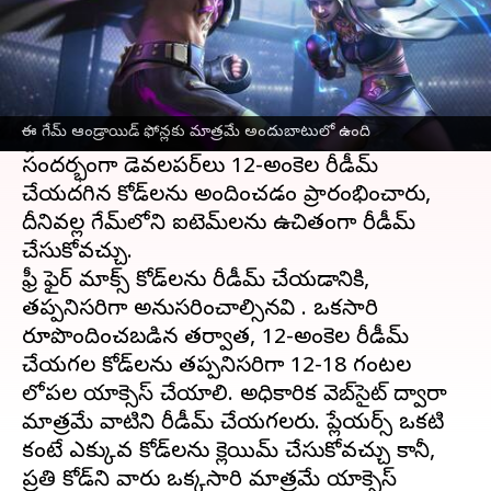
ఈ వార్తాకథనం ఏంటి
Garena సెప్టెంబర్ 2021లో కాస్మెటిక్ అప్‌లతో ఫ్రీ ఫైర్
మాక్స్ ని విడుదల చేసింది. ఈమధ్యే గూగుల్ ప్లే
ఈ గేమ్ ఆండ్రాయిడ్ ఫోన్లకు మాత్రమే అందుబాటులో ఉంది
స్టోర్‌లో 100 మిలియన్ డౌన్‌లోడ్‌లు చేరుకుంది. ఈ
సందర్భంగా డెవలపర్‌లు 12-అంకెల రీడీమ్
చేయదగిన కోడ్‌లను అందించడం ప్రారంభించారు,
దీనివల్ల గేమ్‌లోని ఐటెమ్‌లను ఉచితంగా రీడీమ్
చేసుకోవచ్చు.
ఫ్రీ ఫైర్ మాక్స్ కోడ్‌లను రీడీమ్ చేయడానికి,
తప్పనిసరిగా అనుసరించాల్సినవి . ఒకసారి
రూపొందించబడిన తర్వాత, 12-అంకెల రీడీమ్
చేయగల కోడ్‌లను తప్పనిసరిగా 12-18 గంటల
లోపల యాక్సెస్ చేయాలి. అధికారిక వెబ్‌సైట్ ద్వారా
మాత్రమే వాటిని రీడీమ్ చేయగలరు. ప్లేయర్స్ ఒకటి
కంటే ఎక్కువ కోడ్‌లను క్లెయిమ్ చేసుకోవచ్చు కానీ,
ప్రతి కోడ్‌ని వారు ఒక్కసారి మాత్రమే యాక్సెస్