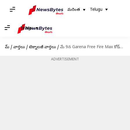
మరింత
Telugu
Telugu
హోమ్
/
వార్తలు
/
టెక్నాలజీ వార్తలు
/
మే 9న Garena Free Fire Max కోడ్‌లు రీడీమ్ చేసుకునే విధానం
ADVERTISEMENT