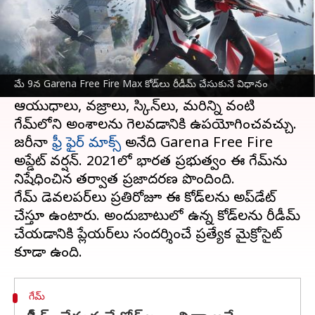
ఈ వార్తాకథనం ఏంటి
మే 9వ తేదీకి సంబంధించిన Garena Free Fire Max
రీడీమ్ కోడ్‌లను డెవలపర్లు విడుదల చేశారు.
మే 9న Garena Free Fire Max కోడ్‌లు రీడీమ్ చేసుకునే విధానం
Garena Free Fire Max రీడీమ్ కోడ్‌లు
ఆయుధాలు, వజ్రాలు, స్కిన్‌లు, మరిన్ని వంటి
గేమ్‌లోని అంశాలను గెలవడానికి ఉపయోగించవచ్చు.
జరీనా
ఫ్రీ ఫైర్ మాక్స్
అనేది Garena Free Fire
అప్డేట్ వర్షన్. 2021లో భారత ప్రభుత్వం ఈ గేమ్‌ను
నిషేధించిన తర్వాత ప్రజాదరణ పొందింది.
గేమ్ డెవలపర్‌లు ప్రతిరోజూ ఈ కోడ్‌లను అప్‌డేట్
చేస్తూ ఉంటారు. అందుబాటులో ఉన్న కోడ్‌లను రీడీమ్
చేయడానికి ప్లేయర్‌లు సందర్శించే ప్రత్యేక మైక్రోసైట్
గేమ్