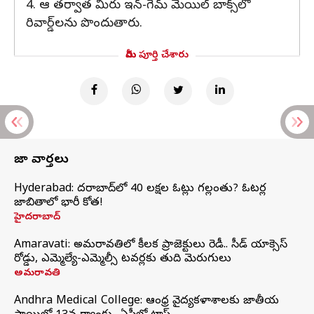
4. ఆ తర్వాత మీరు ఇన్-గేమ్ మెయిల్ బాక్స్‌లో
రివార్డ్‌లను పొందుతారు.
మీరు పూర్తి చేశారు
తాజా వార్తలు
Hyderabad: హైదరాబాద్‌లో 40 లక్షల ఓట్లు గల్లంతు? ఓటర్ల
జాబితాలో భారీ కోత!
హైదరాబాద్
Amaravati: అమరావతిలో కీలక ప్రాజెక్టులు రెడీ.. సీడ్‌ యాక్సెస్‌
రోడ్డు, ఎమ్మెల్యే-ఎమ్మెల్సీ టవర్లకు తుది మెరుగులు
అమరావతి
Andhra Medical College: ఆంధ్ర వైద్యకళాశాలకు జాతీయ