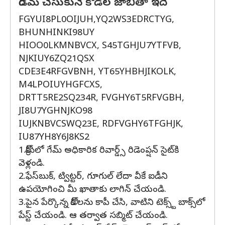
రీడీమ్ చేసుకునే కోడ్‌ల జాబితా ఇదే
FGYUI8PL0OIJUH,YQ2WS3EDRCTYG,
BHUNHINKI98UY
HIOO0LKMNBVCX, S45TGHJU7YTFVB,
NJKIUY6ZQ21QSX
CDE3E4RFGVBNH, YT65YHBHJIKOLK,
M4LPOIUYHGFCXS,
DRTT5RE2SQ234R, FVGHY6T5RFVGBH,
JI8U7YGHNJKO98
IUJKNBVCSWQ23E, RDFVGHY6TFGHJK,
IU87YH8Y6J8KS2
1.క్రోమ్‌లో గేమ్ అధికారిక రివార్డ్స్ రిడెంప్షన్ సైట్‌కి
వెళ్లండి.
2.ఫేస్‌బుక్, ట్విట్టర్, గూగుల్ లేదా వీకే ఐడీని
ఉపయోగించి మీ ఖాతాకు లాగిన్ చేయండి.
3.పైన పేర్కొన్న కోడ్‌లను కాపీ చేసి, వాటిని టెక్స్ట్ బాక్స్‌లో
పేస్ట్ చేయండి. ఆ తర్వాత సబ్మిట్ చేయండి.