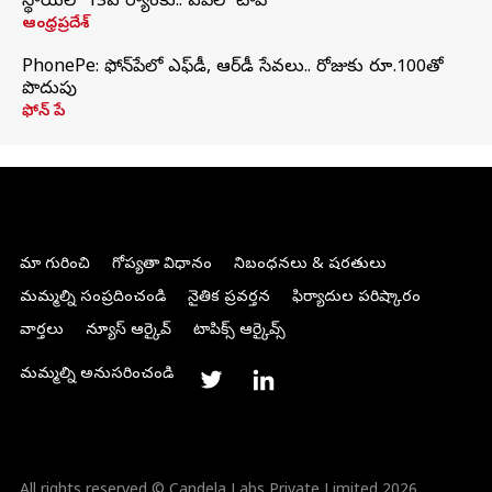
స్థాయిలో 13వ ర్యాంకు.. ఏపీలో టాప్
ఆంధ్రప్రదేశ్
PhonePe: ఫోన్‌పేలో ఎఫ్‌డీ, ఆర్‌డీ సేవలు.. రోజుకు రూ.100తో
పొదుపు
ఫోన్‌ పే
మా గురించి
గోప్యతా విధానం
నిబంధనలు & షరతులు
మమ్మల్ని సంప్రదించండి
నైతిక ప్రవర్తన
ఫిర్యాదుల పరిష్కారం
వార్తలు
న్యూస్ ఆర్కైవ్
టాపిక్స్ ఆర్కైవ్స్
మమ్మల్ని అనుసరించండి
All rights reserved © Candela Labs Private Limited 2026