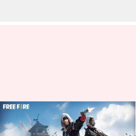
మే 9న Garena Free Fire Max
కోడ్‌లు రీడీమ్ చేసుకునే విధానం
వ్రాసిన వారు
May 09, 2024
08:44 am
Sirish Praharaju