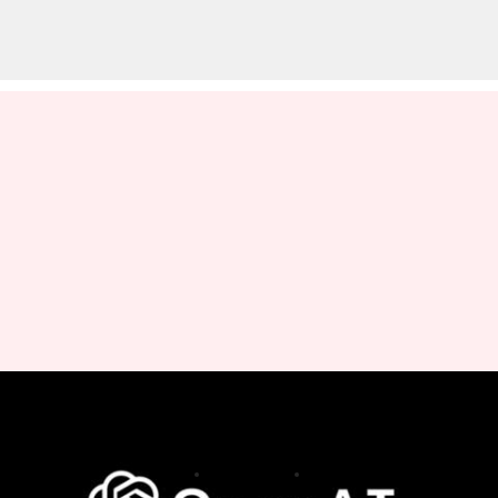
GPT-4 సృష్టి, దాని పరిమితులు
గురించి తెలుసుకుందాం
వ్రాసిన వారు
Mar 16, 2023
12:30 pm
Nishkala Sathivada