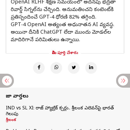
OpenAI RLHF శిక్షణ సమయంలో అదనపు భద్రతా
రివార్డ్ సిగ్నల్‌ను చేర్చింది. అనుమతించని కంటెంట్‌కి
ప్రతిస్పందించే GPT-4 ధోరణి 82% తగ్గింది.
GPT-4 OpenAI అత్యంత అధునాతన AI వ్యవస్థ.
అయినా దీనికి ChatGPT లేదా ముందు మోడల్‌ల
మాదిరిగానే పరిమితులు ఉన్నాయి.
మీరు పూర్తి చేశారు
తాజా వార్తలు
IND vs SL XI: సిరాజ్‌ హ్యాట్రిక్‌ సిక్సర్లు.. శ్రీలంక ఎలెవన్‌పై భారత్‌
గెలుపు
శ్రీలంక