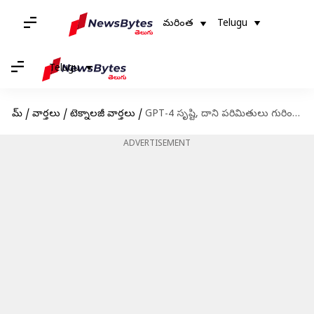
మరింత
Telugu
Telugu
హోమ్
/
వార్తలు
/
టెక్నాలజీ వార్తలు
/
GPT-4 సృష్టి, దాని పరిమితులు గురించి తెలుసుకుందాం
ADVERTISEMENT