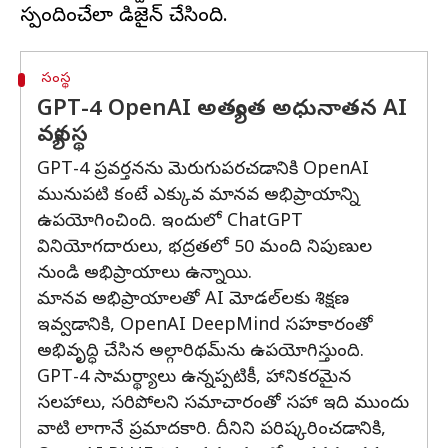
సంస్థ
GPT-4 OpenAI అత్యంత అధునాతన AI
వ్యవస్థ
GPT-4 ప్రవర్తనను మెరుగుపరచడానికి OpenAI
మునుపటి కంటే ఎక్కువ మానవ అభిప్రాయాన్ని
ఉపయోగించింది. ఇందులో ChatGPT
వినియోగదారులు, భద్రతలో 50 మంది నిపుణుల
నుండి అభిప్రాయాలు ఉన్నాయి.
మానవ అభిప్రాయాలతో AI మోడల్‌లకు శిక్షణ
ఇవ్వడానికి, OpenAI DeepMind సహకారంతో
అభివృద్ధి చేసిన అల్గారిథమ్‌ను ఉపయోగిస్తుంది.
GPT-4 సామర్థ్యాలు ఉన్నప్పటికీ, హానికరమైన
సలహాలు, సరిపోలని సమాచారంతో సహా ఇది ముందు
వాటి లాగానే ప్రమాదకారి. దీనిని పరిష్కరించడానికి,