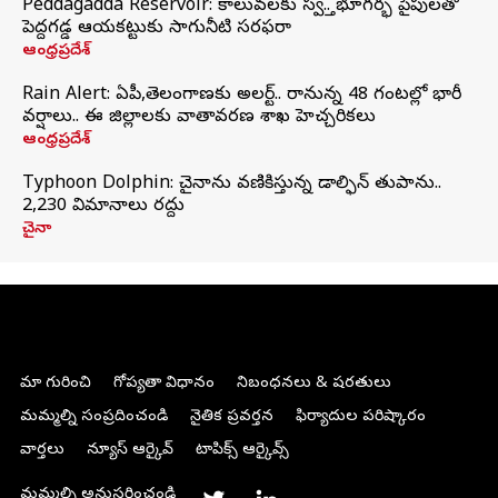
Peddagadda Reservoir: కాలువలకు స్వస్తి.. భూగర్భ పైపులతో
పెద్దగడ్డ ఆయకట్టుకు సాగునీటి సరఫరా
ఆంధ్రప్రదేశ్
Rain Alert: ఏపీ,తెలంగాణకు అలర్ట్.. రానున్న 48 గంటల్లో భారీ
వర్షాలు.. ఈ జిల్లాలకు వాతావరణ శాఖ హెచ్చరికలు
ఆంధ్రప్రదేశ్
Typhoon Dolphin: చైనాను వణికిస్తున్న డాల్ఫిన్‌ తుపాను..
2,230 విమానాలు రద్దు
చైనా
మా గురించి
గోప్యతా విధానం
నిబంధనలు & షరతులు
మమ్మల్ని సంప్రదించండి
నైతిక ప్రవర్తన
ఫిర్యాదుల పరిష్కారం
వార్తలు
న్యూస్ ఆర్కైవ్
టాపిక్స్ ఆర్కైవ్స్
మమ్మల్ని అనుసరించండి