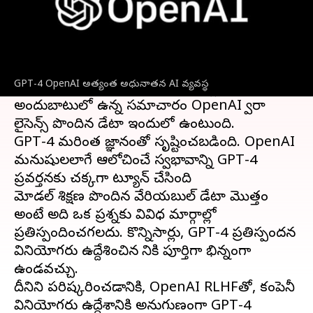
ఈ వార్తాకథనం ఏంటి
GPT-4
, దాని ముందూ వెర్షన్ GPT, GPT-2, GPT-3
వంటివి ఇంటర్నెట్‌లో అందుబాటులో ఉన్న డేటాను
GPT-4 OpenAI అత్యంత అధునాతన AI వ్యవస్థ
ఉపయోగించి శిక్షణ పొందాయి. డేటా పబ్లిక్‌గా
అందుబాటులో ఉన్న సమాచారం OpenAI ద్వారా
లైసెన్స్ పొందిన డేటా ఇందులో ఉంటుంది.
GPT-4 మరింత జ్ఞానంతో సృష్టించబడింది. OpenAI
మనుషులలాగే ఆలోచించే స్వభావాన్ని GPT-4
ప్రవర్తనకు చక్కగా ట్యూన్ చేసింది
మోడల్ శిక్షణ పొందిన వేరియబుల్ డేటా మొత్తం
అంటే అది ఒక ప్రశ్నకు వివిధ మార్గాల్లో
ప్రతిస్పందించగలదు. కొన్నిసార్లు, GPT-4 ప్రతిస్పందన
వినియోగదారు ఉద్దేశించిన దానికి పూర్తిగా భిన్నంగా
ఉండవచ్చు.
దీనిని పరిష్కరించడానికి, OpenAI RLHFతో, కంపెనీ
వినియోగదారు ఉద్దేశానికి అనుగుణంగా GPT-4