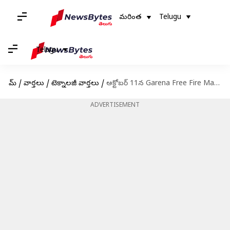
మరింత
Telugu
Telugu
హోమ్
/
వార్తలు
/
టెక్నాలజీ వార్తలు
/
అక్టోబర్ 11న Garena Free Fire Max కోడ్‌లు రీడీమ్ చేసుకునే విధానం
ADVERTISEMENT