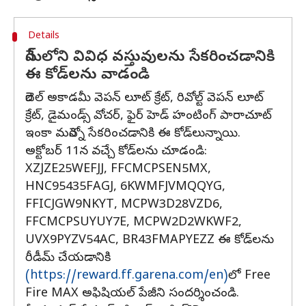
Details
గేమ్‌లోని వివిధ వస్తువులను సేకరించడానికి
ఈ కోడ్‌లను వాడండి
రెబెల్ అకాడమీ వెపన్ లూట్ క్రేట్, రివోల్ట్ వెపన్ లూట్
క్రేట్, డైమండ్స్ వోచర్, ఫైర్ హెడ్ హంటింగ్ పారాచూట్‌
ఇంకా మరెన్నో సేకరించడానికి ఈ కోడ్‌లున్నాయి.
అక్టోబర్ 11న వచ్చే కోడ్‌లను చూడండి:
XZJZE25WEFJJ, FFCMCPSEN5MX,
HNC95435FAGJ, 6KWMFJVMQQYG,
FFICJGW9NKYT, MCPW3D28VZD6,
FFCMCPSUYUY7E, MCPW2D2WKWF2,
UVX9PYZV54AC, BR43FMAPYEZZ ఈ కోడ్‌లను
రీడీమ్ చేయడానికి
(https://reward.ff.garena.com/en)
లో Free
Fire MAX అఫిషియల్ పేజీని సందర్శించండి.