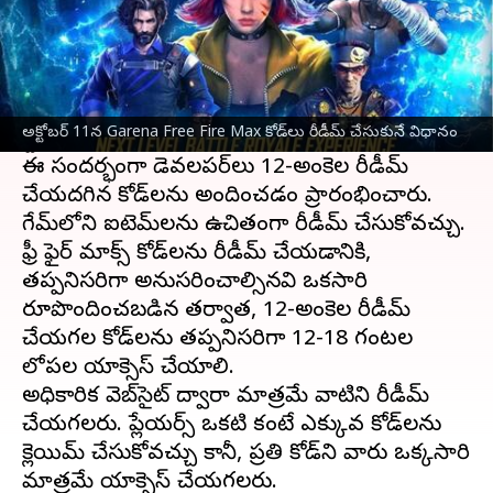
ఈ వార్తాకథనం ఏంటి
Garena సెప్టెంబర్ 2021లో కాస్మెటిక్ అప్‌లతో
ఫ్రీ ఫైర్
మాక్స్
ని విడుదల చేసింది. ఈ మధ్యే గూగుల్ ప్లే
అక్టోబర్ 11న Garena Free Fire Max కోడ్‌లు రీడీమ్ చేసుకునే విధానం
స్టోర్‌లో 100 మిలియన్ డౌన్‌లోడ్‌లు చేరుకుంది.
ఈ సందర్భంగా డెవలపర్‌లు 12-అంకెల రీడీమ్
చేయదగిన కోడ్‌లను అందించడం ప్రారంభించారు.
గేమ్‌లోని ఐటెమ్‌లను ఉచితంగా రీడీమ్ చేసుకోవచ్చు.
ఫ్రీ ఫైర్ మాక్స్ కోడ్‌లను రీడీమ్ చేయడానికి,
తప్పనిసరిగా అనుసరించాల్సినవి ఒకసారి
రూపొందించబడిన తర్వాత, 12-అంకెల రీడీమ్
చేయగల కోడ్‌లను తప్పనిసరిగా 12-18 గంటల
లోపల యాక్సెస్ చేయాలి.
అధికారిక వెబ్‌సైట్ ద్వారా మాత్రమే వాటిని రీడీమ్
చేయగలరు. ప్లేయర్స్ ఒకటి కంటే ఎక్కువ కోడ్‌లను
క్లెయిమ్ చేసుకోవచ్చు కానీ, ప్రతి కోడ్‌ని వారు ఒక్కసారి