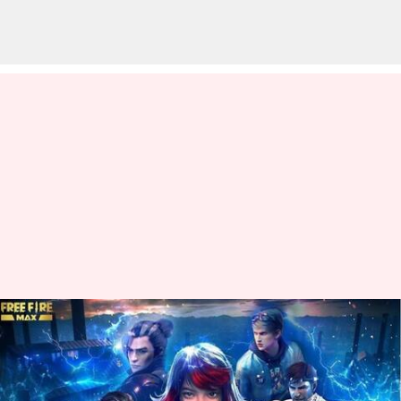
అక్టోబర్ 11న Garena Free Fire
Max కోడ్‌లు రీడీమ్ చేసుకునే విధానం
వ్రాసిన వారు
Oct 11, 2023
09:33 am
Jayachandra Akuri