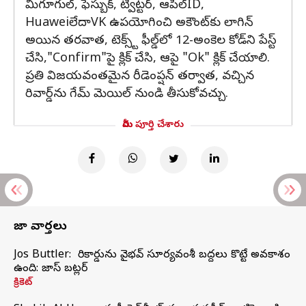
మీగూగుల్, ఫేస్బుక్, ట్విట్టర్, ఆపిల్ID,
HuaweiలేదాVK ఉపయోగించి అకౌంట్‌కు లాగిన్
అయిన తరవాత, టెక్స్ట్ ఫీల్డ్‌లో 12-అంకెల కోడ్‌ని పేస్ట్
చేసి,"Confirm"పై క్లిక్ చేసి, ఆపై "Ok" క్లిక్ చేయాలి.
ప్రతి విజయవంతమైన రీడెంప్షన్ తర్వాత, వచ్చిన
రివార్డ్‌ను గేమ్ మెయిల్ నుండి తీసుకోవచ్చు.
మీరు పూర్తి చేశారు
తాజా వార్తలు
Jos Buttler: నా రికార్డును వైభవ్ సూర్యవంశీ బద్దలు కొట్టే అవకాశం
ఉంది: జాస్ బట్లర్
క్రికెట్