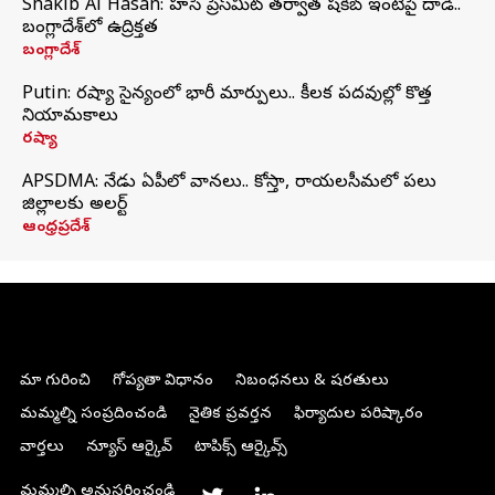
Shakib Al Hasan: హసీనా ప్రెస్‌మీట్‌ తర్వాత షకీబ్‌ ఇంటిపై దాడి..
బంగ్లాదేశ్‌లో ఉద్రిక్తత
బంగ్లాదేశ్
Putin: రష్యా సైన్యంలో భారీ మార్పులు.. కీలక పదవుల్లో కొత్త
నియామకాలు
రష్యా
APSDMA: నేడు ఏపీలో వానలు.. కోస్తా, రాయలసీమలో పలు
జిల్లాలకు అలర్ట్
ఆంధ్రప్రదేశ్
మా గురించి
గోప్యతా విధానం
నిబంధనలు & షరతులు
మమ్మల్ని సంప్రదించండి
నైతిక ప్రవర్తన
ఫిర్యాదుల పరిష్కారం
వార్తలు
న్యూస్ ఆర్కైవ్
టాపిక్స్ ఆర్కైవ్స్
మమ్మల్ని అనుసరించండి