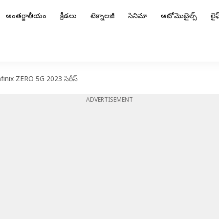
అంతర్జాతీయం
క్రీడలు
టెక్నాలజీ
సినిమా
ఆటోమొబైల్స్
లైఫ్
inix ZERO 5G 2023 సిరీస్
ADVERTISEMENT