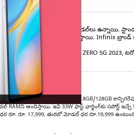
టింది, ఇందులో స్టాండర్డ్, టర్బో మోడల్‌లు ఉన్నాయి. స్టాం
ి
ఫ్లిప్‌కార్ట్
ద్వారా అందుబాటులోకి వస్తాయి. Infinix బ్రాండ్ బడ్జెట
టో కెమెరాతో పాటు స్టాండర్డ్ ZERO 5G 2023, టర్బో రెం
వెల్‌తో కలిసి పనిచేసింది
కలిసి పనిచేసింది. స్టాండర్డ్ ZERO 5G 2023 8GB/128GB కాన్ఫిగ
వల్ RAMని అందిస్తాయి. ఇవి 33W ఫాస్ట్ ఛార్జింగ్‌కు సపోర్ట్ ఇచ్చే
ర రూ. రూ. 17,999, తురబో మోడల్ ధర రూ.19,999 ఉంటుంది. ఫిబ్రవ