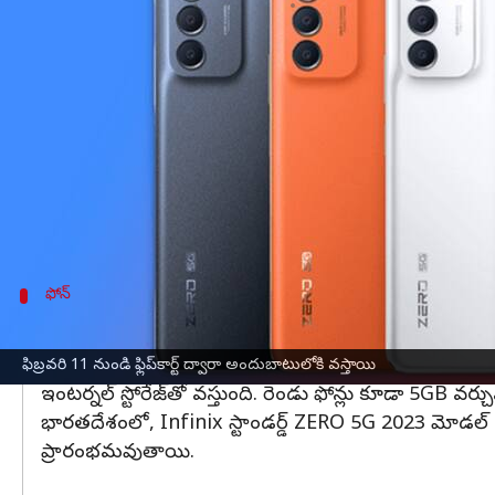
వ్రాసిన వారు
Feb 04, 2023
05:41 pm
Nishkala Sathivada
ఈ వార్తాకథనం ఏంటి
Infinix భారతదేశంలో ZERO 5G 2023 సిరీస్ ను ప్రవేశపెట్
1080 చిప్‌సెట్‌లతో వస్తాయి.ఈ ఫోన్లు ఫిబ్రవరి 11 నుండ
ZERO 5G 2022తో 5G విభాగంలోకి ప్రవేశించింది.
అయితే గత సంవత్సరం మోడల్‌లో అందుబాటులో ఉన్న టెలిఫో
ఫోన్
Infinix బ్రాండ్ ZERO 5G 2023 సిరీస్ కోసం మార్
Infinix బ్రాండ్ ZERO 5G 2023 సిరీస్ కోసం మార్వెల్‌తో 
ఫిబ్రవరి 11 నుండి ఫ్లిప్‌కార్ట్ ద్వారా అందుబాటులోకి వస్తాయి
ఇంటర్నల్ స్టోరేజ్‌తో వస్తుంది. రెండు ఫోన్లు కూడా 5GB వర్చు
భారతదేశంలో, Infinix స్టాండర్డ్ ZERO 5G 2023 మోడల్‌ ధ
ప్రారంభమవుతాయి.