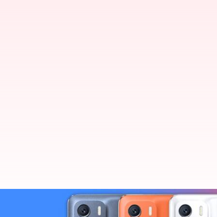
భారతదేశంలో విడుదల కాబోతున్న Infi