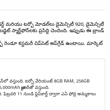
డర్డ్ మరియు టర్బో మోడల్‌లు డైమెన్సిటీ 920, డైమెన్సిటీ
్ స్మార్ట్‌ఫోన్‌లకు ప్రసిద్ది చెందింది. ఇప్పుడు ఈ బ్రాండ్
డూ కస్టమరీ చిప్‌సెట్ అప్‌గ్రేడ్‌ ఉంటాయి. మార్కెట్
రేషన్‌లో వస్తుంది. టర్బో వేరియంట్ 8GB RAM, 256GB
 5,000mAh బ్యాటరీతో వస్తుంది.
రి 11 నుండి ఫ్లిప్‌కార్ట్ ద్వారా ఎఏ ఫోన్ల అమ్మకాలు