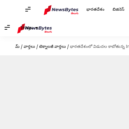
భారతదేశం
బిజినెస్
Telugu
హోమ్
/
వార్తలు
/
టెక్నాలజీ వార్తలు
/
భారతదేశంలో విడుదల కాబోతున్న Inf