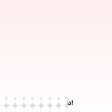
ేవలం సలహాదారు మాత్రమే!