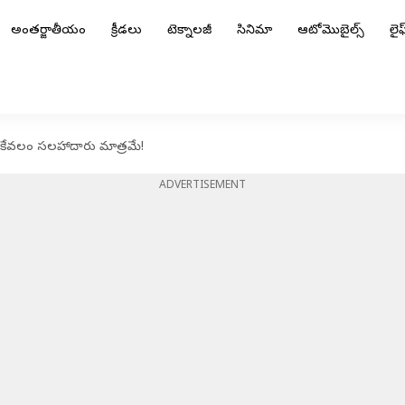
అంతర్జాతీయం
క్రీడలు
టెక్నాలజీ
సినిమా
ఆటోమొబైల్స్
లైఫ్
 కేవలం సలహాదారు మాత్రమే!
ADVERTISEMENT