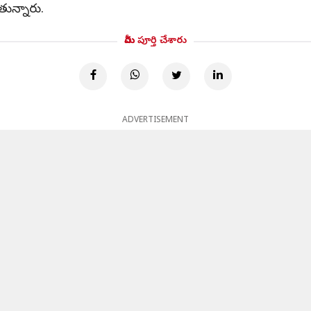
న్నారు.
మీరు పూర్తి చేశారు
ADVERTISEMENT