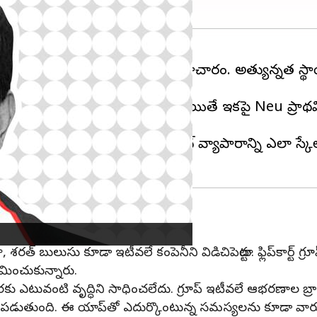
ువారీ కార్యకలాపాల నుండి వైదొలిగినట్లు సమాచారం. అత్యున్న
డిజిటల్‌ లో ప్రెసిడెంట్‌గా చేరారు. అయితే ఇకపై Neu ప్
 అవకాశం ఉన్నట్లు తెలుస్తోంది.
ోగుల ద్వారా తెలుస్తోంది. "కొత్త ఇంటర్నెట్ వ్యాపారాన్ని ఎ
, శరత్ బులుసు కూడా ఇటీవలే కంపెనీని విడిచిపెట్టారు. ఫ్లిప్‌కార్ట్ గ్
యమించుకున్నారు.
వరకు ఎటువంటి వృద్ధిని సాధించలేదు. గ్రూప్ ఇటీవలే ఆభరణాల బ్రాండ్ తన
 పడుతుంది. ఈ యాప్‌తో ఎదుర్కొంటున్న సమస్యలను కూడా వారు త