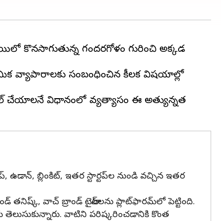
త స్థాయిలో కొనసాగుతున్న గందరగోళం గురించి అక్కడ
రాథమిక వ్యాపారాలకు సంబంధించిన కీలక విషయాల్లో
లా స్కేల్ చేయాలనే విధానంలో వ్యత్యాసం ఈ అత్యున్నత
రూప్, ఉడాన్, బ్లింకిట్, ఇతర స్టార్టప్‌ల నుండి వచ్చిన ఇతర
ిష్క్, వాచ్ బ్రాండ్ టైటాన్‌లను ప్లాట్‌ఫారమ్‌లో పెట్టింది.
ెలుసుకున్నారు. వాటిని పరిష్కరించడానికి కొంత