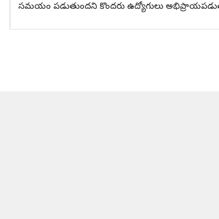
సమయం పడుతుందని కొందరు ఉద్యోగులు అభిప్రాయపడుతు