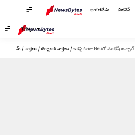
భారతదేశం
బిజినెస్
Telugu
హోమ్
/
వార్తలు
/
టెక్నాలజీ వార్తలు
/
ఇకపై టాటా Neuలో ముఖేష్ బన్సాల్