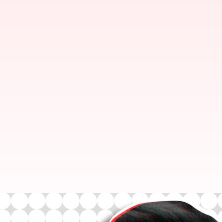
ఇకపై టాటా Neuలో ముఖేష్ బన్సాల్ క